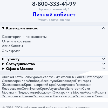
8-800-333-41-99
Бронирование 24/7
Личный кабинет
Узнать статус заявки
Категории поиска
Санатории и пансионаты
Отели и хостелы
Авиабилеты
Экскурсии
Туристу
Сотрудничество
Офис в Москве
Абхазия
Алтай
Белокуриха
Беларусь
Экскурсии в Санкт-Петербурге
Светлогорск
КавМинВоды
Ессентуки
Кисловодск
Пятигорск
Железноводск
Краснодарский край
Адлер
Анапа
Геленджик
Лазаревское
Сочи
Туапсе
Крым
Алушта
Ялта
Евпатория
Саки
Москва и Подмосковье
Башкирия
Экскурсии в Москве
Россия
Казань
Экскурсии в Казани
Экскурсии в Калининграде
Экскурсии в Сочи
© 2014–2026, официальный сайт системы бронирования