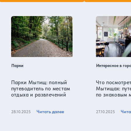
Москва в нашем блоге
удивительного музея 
Парки
Интересное в гор
Парки Мытищ: полный
Что посмотрет
путеводитель по местам
Мытищах: пут
отдыха и развлечений
по знаковым 
города
Читать далее
Чита
28.10.2025
27.10.2025
Все статьи