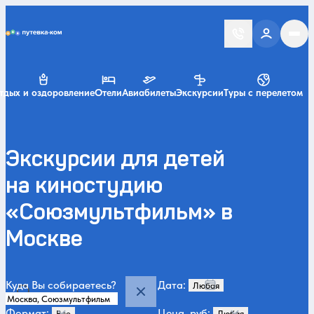
Putevka.com
тдых и оздоровление
Отели
Авиабилеты
Экскурсии
Туры с перелетом
Экскурсии для детей
на киностудию
«Союзмультфильм» в
Москве
Куда Вы собираетесь?
Дата:
Формат:
Цена, руб: