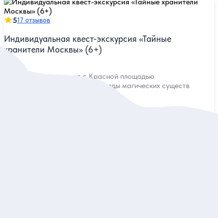
5
17 отзывов
Индивидуальная квест-экскурсия «Тайные
хранители Москвы» (6+)
Весело познакомиться с Красной площадью
и её окрестностями и найти следы магических существ
Индивидуальная
7 200 руб.
за экскурсию
Заказ и описание
5
17 отзывов
Инженерные мастер-классы для детей 4–15 лет:
роботы и не только! (в группе)