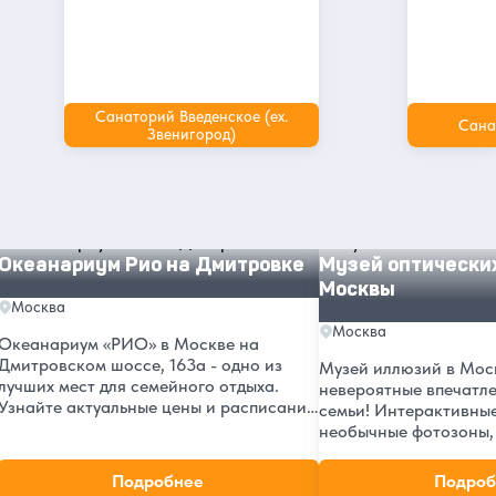
Санаторий Введенское (ex.
Сана
Звенигород)
Другие интересные места и
достопримечательности в Москве
Океанариум Рио на Дмитровке
Музей оптических ил
Океанариум Рио на Дмитровке
Музей оптически
Москвы
Москва
Москва
Океанариум «РИО» в Москве на
Дмитровском шоссе, 163а - одно из
Музей иллюзий в Моск
лучших мест для семейного отдыха.
невероятные впечатле
Узнайте актуальные цены и расписание
семьи! Интерактивные
на 2026 год, адрес в ТРЦ «РИО», а
необычные фотозоны,
также читайте отзывы посетителей.
обманы зрения. Рейти
Откройте для себя подводный мир
отзывов посетителей.
Подробнее
Подроб
прямо в центре Москвы!
часы работы и как до