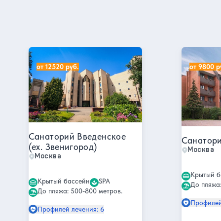
Все отели
Санатории в Москве
Санаторий Введенское (ex. Звенигород)
Санаторий
от 12520 руб.
от 9800 р
Санаторий Введенское
Санатори
(ex. Звенигород)
Москва
Москва
Крытый б
Крытый бассейн
SPA
До пляжа:
До пляжа: 500-800 метров.
Профилей
Профилей лечения: 6