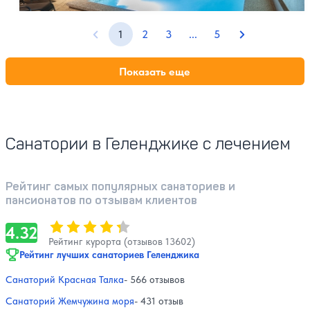
1
2
3
...
5
Предыдущая страница
Страницы с 4 по 4
Следующая с
Показать еще
Санатории в Геленджике с лечением
Рейтинг самых популярных санаториев и
пансионатов по отзывам клиентов
Оценка, количество звезд:
4.32
4.32
Рейтинг курорта (отзывов 13602)
Рейтинг лучших санаториев Геленджика
Санаторий Красная Талка
- 566 отзывов
Санаторий Жемчужина моря
- 431 отзыв