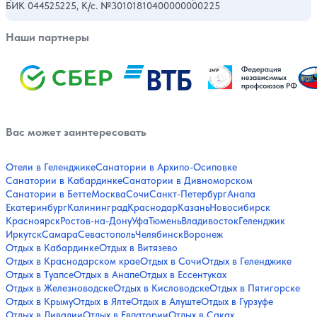
БИК 044525225, К/с. №30101810400000000225
Наши партнеры
Вас может заинтересовать
Отели в Геленджике
Санатории в Архипо-Осиповке
Санатории в Кабардинке
Санатории в Дивноморском
Санатории в Бетте
Москва
Сочи
Санкт-Петербург
Анапа
Екатеринбург
Калининград
Краснодар
Казань
Новосибирск
Красноярск
Ростов-на-Дону
Уфа
Тюмень
Владивосток
Геленджик
Иркутск
Самара
Севастополь
Челябинск
Воронеж
Отдых в Кабардинке
Отдых в Витязево
Отдых в Краснодарском крае
Отдых в Сочи
Отдых в Геленджике
Отдых в Туапсе
Отдых в Анапе
Отдых в Ессентуках
Отдых в Железноводске
Отдых в Кисловодске
Отдых в Пятигорске
Отдых в Крыму
Отдых в Ялте
Отдых в Алуште
Отдых в Гурзуфе
Отдых в Ливадии
Отдых в Евпатории
Отдых в Саках