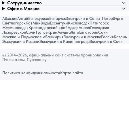
Сотрудничество
Офис в Москве
Абхазия
Алтай
Белокуриха
Беларусь
Экскурсии в Санкт-Петербурге
Светлогорск
КавМинВоды
Ессентуки
Кисловодск
Пятигорск
Железноводск
Краснодарский край
Адлер
Анапа
Геленджик
Лазаревское
Сочи
Туапсе
Крым
Алушта
Ялта
Евпатория
Саки
Москва и Подмосковье
Башкирия
Экскурсии в Москве
Россия
Казань
Экскурсии в Казани
Экскурсии в Калининграде
Экскурсии в Сочи
© 2014–2026, официальный сайт системы бронирования
Путевка.ком, Путевка.ру
Политика конфиденциальности
Карта сайта