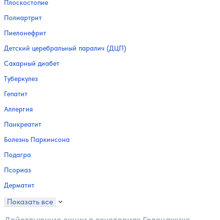
Плоскостопие
Полиартрит
Пиелонефрит
Детский церебральный паралич (ДЦП)
Сахарный диабет
Туберкулез
Гепатит
Аллергия
Панкреатит
Болезнь Паркинсона
Подагра
Псориаз
Дерматит
Показать все