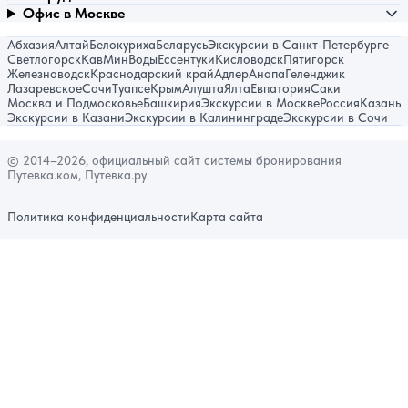
Офис в Москве
Абхазия
Алтай
Белокуриха
Беларусь
Экскурсии в Санкт-Петербурге
Светлогорск
КавМинВоды
Ессентуки
Кисловодск
Пятигорск
Железноводск
Краснодарский край
Адлер
Анапа
Геленджик
Лазаревское
Сочи
Туапсе
Крым
Алушта
Ялта
Евпатория
Саки
Москва и Подмосковье
Башкирия
Экскурсии в Москве
Россия
Казань
Экскурсии в Казани
Экскурсии в Калининграде
Экскурсии в Сочи
© 2014–2026, официальный сайт системы бронирования
Путевка.ком, Путевка.ру
Политика конфиденциальности
Карта сайта