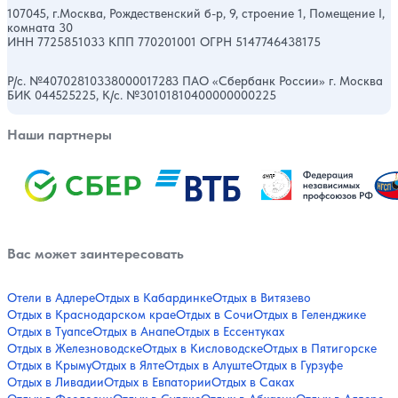
107045, г.Москва, Рождественский б-р, 9, строение 1, Помещение I,
комната 30
ИНН 7725851033 КПП 770201001 ОГРН 5147746438175
Р/с. №40702810338000017283 ПАО «Сбербанк России» г. Москва
БИК 044525225, К/с. №30101810400000000225
Наши партнеры
Вас может заинтересовать
Отели в Адлере
Отдых в Кабардинке
Отдых в Витязево
Отдых в Краснодарском крае
Отдых в Сочи
Отдых в Геленджике
Отдых в Туапсе
Отдых в Анапе
Отдых в Ессентуках
Отдых в Железноводске
Отдых в Кисловодске
Отдых в Пятигорске
Отдых в Крыму
Отдых в Ялте
Отдых в Алуште
Отдых в Гурзуфе
Отдых в Ливадии
Отдых в Евпатории
Отдых в Саках