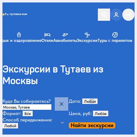
Putevka.com
тдых и оздоровление
Отели
Авиабилеты
Экскурсии
Туры с перелетом
Экскурсии в Тутаев из
Москвы
Куда Вы собираетесь?
Дата:
Формат:
Цена, руб:
Способ передвижения:
Найти экскурсии