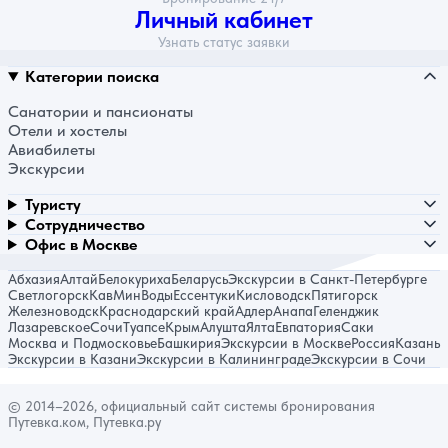
Личный кабинет
Узнать статус заявки
Категории поиска
Санатории и пансионаты
Отели и хостелы
Авиабилеты
Экскурсии
Туристу
Сотрудничество
Офис в Москве
Абхазия
Алтай
Белокуриха
Беларусь
Экскурсии в Санкт-Петербурге
Светлогорск
КавМинВоды
Ессентуки
Кисловодск
Пятигорск
Железноводск
Краснодарский край
Адлер
Анапа
Геленджик
Лазаревское
Сочи
Туапсе
Крым
Алушта
Ялта
Евпатория
Саки
Москва и Подмосковье
Башкирия
Экскурсии в Москве
Россия
Казань
Экскурсии в Казани
Экскурсии в Калининграде
Экскурсии в Сочи
© 2014–2026, официальный сайт системы бронирования
Путевка.ком, Путевка.ру