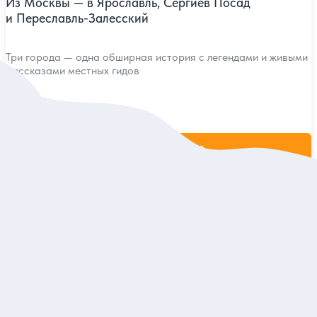
Из Москвы — в Ярославль, Сергиев Посад
и Переславль-Залесский
Три города — одна обширная история с легендами и живыми
рассказами местных гидов
Индивидуальная
49 000 руб.
за экскурсию
Заказ и описание
5
2 отзыва
Суздаль — град летописный (из Москвы)
Познакомиться с уютным городом, зайти в древний кремль
и насладиться красотой колокольных звонов
Групповая