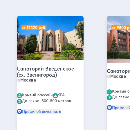
Санатории в Москве
Санаторий Введенское (ex. Звенигород)
Санаторий
от 12520 руб.
от 9800 р
Санаторий Введенское
Санатори
(ex. Звенигород)
Москва
Москва
Крытый б
Крытый бассейн
SPA
До пляжа:
До пляжа: 500-800 метров.
Профилей
Профилей лечения: 6