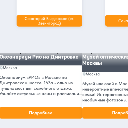
Санаторий Введенское (ex.
Сана
Звенигород)
Другие интересные места и
достопримечательности в Москве
Океанариум Рио на Дмитровке
Музей оптических ил
Океанариум Рио на Дмитровке
Музей оптически
Москвы
Москва
Москва
Океанариум «РИО» в Москве на
Дмитровском шоссе, 163а - одно из
Музей иллюзий в Моск
лучших мест для семейного отдыха.
невероятные впечатле
Узнайте актуальные цены и расписание
семьи! Интерактивные
на 2026 год, адрес в ТРЦ «РИО», а
необычные фотозоны,
также читайте отзывы посетителей.
обманы зрения. Рейти
Откройте для себя подводный мир
отзывов посетителей.
Подробнее
Подроб
прямо в центре Москвы!
часы работы и как до
Москва в нашем блоге
удивительного музея 