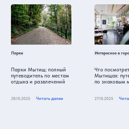
Парки
Интересное в гор
Парки Мытищ: полный
Что посмотрет
путеводитель по местам
Мытищах: пут
отдыха и развлечений
по знаковым 
города
Читать далее
Чита
28.10.2025
27.10.2025
Все статьи
Отзывы о нас