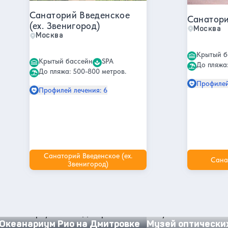
Санаторий Введенское
Санатори
(ex. Звенигород)
Москва
Москва
Крытый б
Крытый бассейн
SPA
До пляжа:
До пляжа: 500-800 метров.
Профилей
Профилей лечения: 6
Санаторий Введенское (ex.
Сана
Звенигород)
Другие интересные места и
достопримечательности в Москве
Океанариум Рио на Дмитровке
Музей оптических ил
Океанариум Рио на Дмитровке
Музей оптически