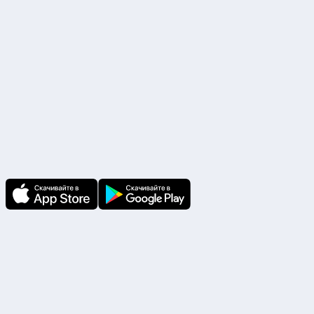
Скачайте приложение
В приложении Ваши заявки и документы
по ним всегда под рукой!
Подпишитесь на нас
Чтобы первыми быть в курсе распродаж и
акций - подписывайтесь на нас в соцсетях