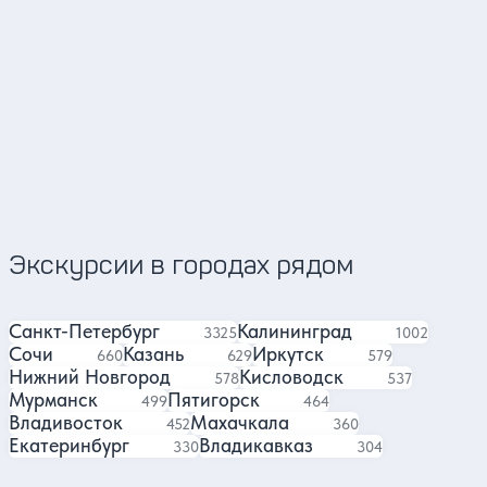
Арсений и Оля
Кирилл
Представи
4.93
6240 отзывов
Экскурсии в городах рядом
Санкт-Петербург
Калининград
экскурсий
экскурсии
3325
1002
Сочи
Казань
Иркутск
экскурсий
экскурсий
экскурсий
660
629
579
Нижний Новгород
Кисловодск
экскурсий
экскурсий
578
537
Мурманск
Пятигорск
экскурсий
экскурсии
499
464
Владивосток
Махачкала
экскурсии
экскурсий
452
360
Екатеринбург
Владикавказ
экскурсий
экскурсии
330
304