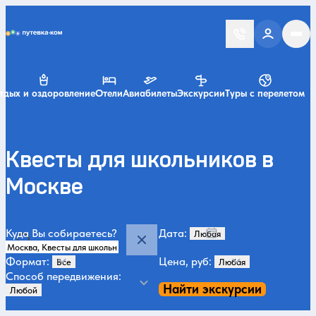
Putevka.com
тдых и оздоровление
Отели
Авиабилеты
Экскурсии
Туры с перелетом
Квесты для школьников в
Москве
Куда Вы собираетесь?
Дата:
Формат:
Цена, руб:
Способ передвижения:
Найти экскурсии