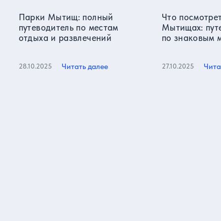
Парки Мытищ: полный
Что посмотрет
путеводитель по местам
Мытищах: пут
отдыха и развлечений
по знаковым 
города
Читать далее
Чита
28.10.2025
27.10.2025
Все статьи
Отзывы о нас
Более 15000 реальных отзывов от довольных клиентов на
известных ресурсах и нашем сайте!
5,0
Яндекс карты
920 отзывов
Оценка, количест