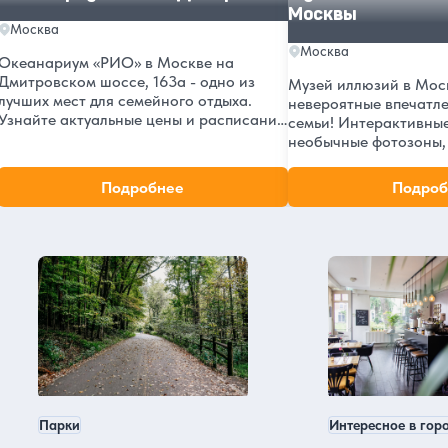
Москвы
Москва
Москва
Океанариум «РИО» в Москве на
Дмитровском шоссе, 163а - одно из
Музей иллюзий в Моск
лучших мест для семейного отдыха.
невероятные впечатле
Узнайте актуальные цены и расписание
семьи! Интерактивные
на 2026 год, адрес в ТРЦ «РИО», а
необычные фотозоны,
также читайте отзывы посетителей.
обманы зрения. Рейти
Откройте для себя подводный мир
отзывов посетителей.
Подробнее
Подроб
прямо в центре Москвы!
часы работы и как до
Москва в нашем блоге
удивительного музея 
Парки
Интересное в гор