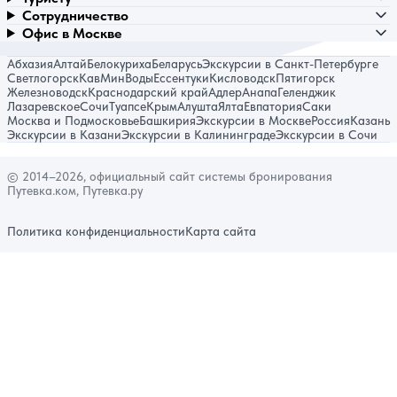
Сотрудничество
Офис в Москве
Абхазия
Алтай
Белокуриха
Беларусь
Экскурсии в Санкт-Петербурге
Светлогорск
КавМинВоды
Ессентуки
Кисловодск
Пятигорск
Железноводск
Краснодарский край
Адлер
Анапа
Геленджик
Лазаревское
Сочи
Туапсе
Крым
Алушта
Ялта
Евпатория
Саки
Москва и Подмосковье
Башкирия
Экскурсии в Москве
Россия
Казань
Экскурсии в Казани
Экскурсии в Калининграде
Экскурсии в Сочи
© 2014–2026, официальный сайт системы бронирования
Путевка.ком, Путевка.ру
Политика конфиденциальности
Карта сайта