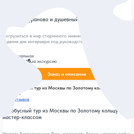
5
7 отзывов
Усадьба Мураново и душевный мастер-класс
Погрузиться в мир старинного имения и создать милые
изделия для интерьера под руководством дизайнера
Индивидуальная
10 000 руб.
за экскурсию
Заказ и описание
5
6 отзывов
Автобусный тур из Москвы по Золотому кольцу с
мастер-классом
Увидеть белокаменную Русь, расписать брошь, угадать тайну