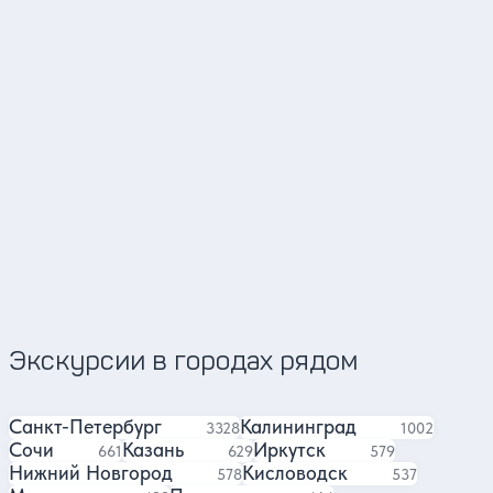
Арсений и Оля
Кирилл
Представи
4.93
6240 отзывов
Экскурсии в городах рядом
Санкт-Петербург
Калининград
экскурсий
экскурсии
3328
1002
Сочи
Казань
Иркутск
экскурсия
экскурсий
экскурсий
661
629
579
Нижний Новгород
Кисловодск
экскурсий
экскурсий
578
537