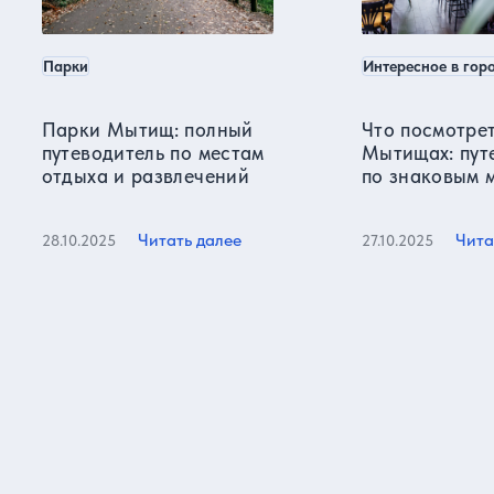
Парки
Интересное в гор
Парки Мытищ: полный
Что посмотрет
путеводитель по местам
Мытищах: пут
отдыха и развлечений
по знаковым 
города
Читать далее
Чита
28.10.2025
27.10.2025
Все статьи
Отзывы о нас
Более 15000 реальных отзывов от довольных клиентов на
известных ресурсах и нашем сайте!
Яндекс карты