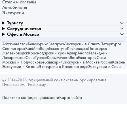
Отели и хостелы
Авиабилеты
Экскурсии
Туристу
Сотрудничество
Офис в Москве
Абхазия
Алтай
Белокуриха
Беларусь
Экскурсии в Санкт-Петербурге
Светлогорск
КавМинВоды
Ессентуки
Кисловодск
Пятигорск
Железноводск
Краснодарский край
Адлер
Анапа
Геленджик
Лазаревское
Сочи
Туапсе
Крым
Алушта
Ялта
Евпатория
Саки
Москва и Подмосковье
Башкирия
Экскурсии в Москве
Россия
Казань
Экскурсии в Казани
Экскурсии в Калининграде
Экскурсии в Сочи
© 2014–2026, официальный сайт системы бронирования
Путевка.ком, Путевка.ру
Политика конфиденциальности
Карта сайта