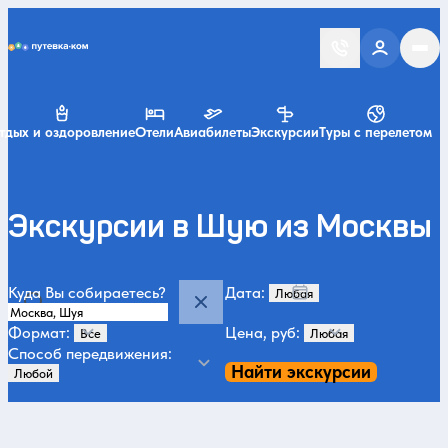
Putevka.com
тдых и оздоровление
Отели
Авиабилеты
Экскурсии
Туры с перелетом
Экскурсии в Шую из Москвы
Куда Вы собираетесь?
Дата:
Формат:
Цена, руб:
Способ передвижения:
Найти экскурсии
Категории и места
Все
Шуя
Летом
История и архитектура
Зимой
Нескучные
7
1585
985
878