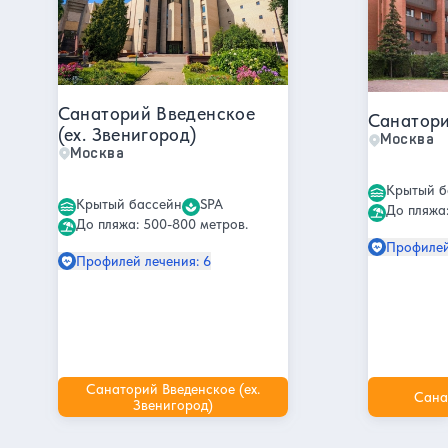
Санаторий Введенское
Санатори
(ex. Звенигород)
Москва
Москва
Крытый б
Крытый бассейн
SPA
До пляжа:
До пляжа: 500-800 метров.
Профилей
Профилей лечения: 6
Санаторий Введенское (ex.
Сана
Звенигород)
Другие интересные места и