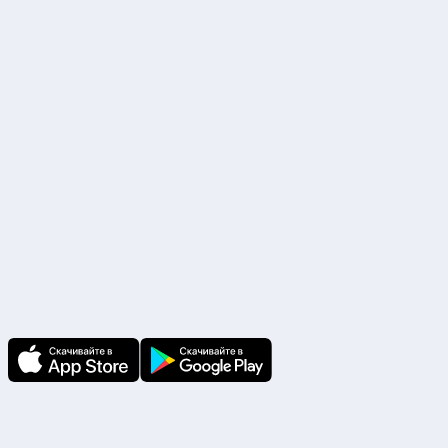
Р/с. №40702810338000017283 ПАО «Сбербанк России» г. Москва
БИК 044525225, К/с. №30101810400000000225
Наши партнеры
Скачайте приложение
В приложении Ваши заявки и документы
по ним всегда под рукой!
Подпишитесь на нас