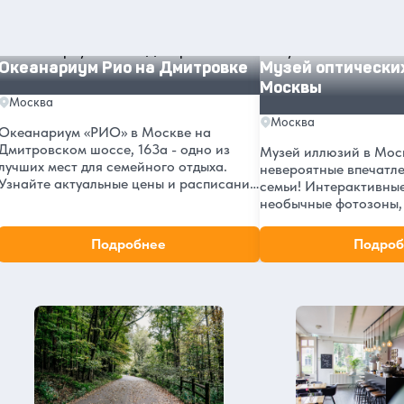
достопримечательности в Москве
Океанариум Рио на Дмитровке
Музей оптических ил
Океанариум Рио на Дмитровке
Музей оптически
Москвы
Москва
Москва
Океанариум «РИО» в Москве на
Дмитровском шоссе, 163а - одно из
Музей иллюзий в Моск
лучших мест для семейного отдыха.
невероятные впечатле
Узнайте актуальные цены и расписание
семьи! Интерактивные
на 2026 год, адрес в ТРЦ «РИО», а
необычные фотозоны,
также читайте отзывы посетителей.
обманы зрения. Рейти
Откройте для себя подводный мир
отзывов посетителей.
Подробнее
Подроб
прямо в центре Москвы!
часы работы и как до
Москва в нашем блоге
удивительного музея 