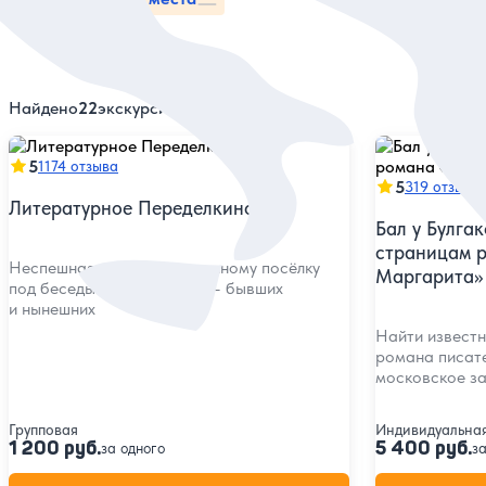
Найдено
22
экскурсий
5
1174 отзыва
5
319 отзыво
Литературное Переделкино
Бал у Булгак
страницам 
Неспешная прогулка по дачному посёлку
Маргарита»
под беседы о его жителях — бывших
и нынешних
Найти известн
романа писате
московское з
Групповая
Индивидуальна
1 200 руб.
5 400 руб.
за одного
з