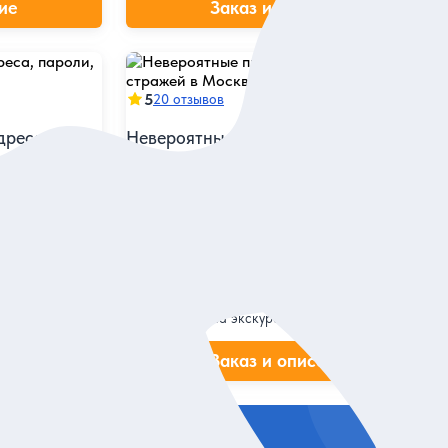
ие
Заказ и описание
5
20 отзывов
дреса,
Невероятные приключения книжных
стражей в Москве
е по местам
Увлекательный литературный квест в
X века
лабиринте центральных улиц и переулков для
взрослых и детей (6+)
Индивидуальная
7 500 руб.
за экскурсию
ие
Заказ и описание