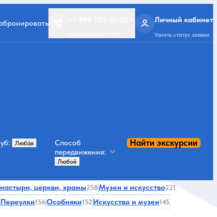
+7 499 703-01-20
Личный кабинет
забронировать
Бронирование 24/7
Узнать статус заявки
Найти экскурсии
уб:
Способ
передвижения:
настыри, церкви, храмы
Музеи и искусство
258
221
Переулки
Особняки
Искусство и музеи
156
152
145