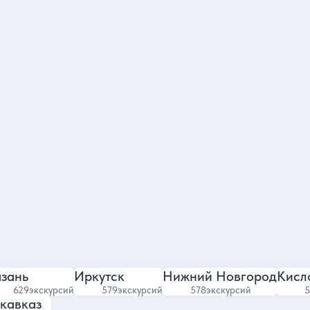
Ольга
тавитель команды гидов
4.8
4.89
2984 отзыва
6204 отзыва
зань
Иркутск
Нижний Новгород
Кисл
629
экскурсий
579
экскурсий
578
экскурсий
5
кавказ