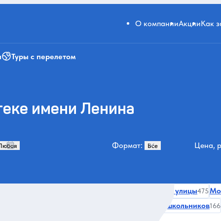
О компании
Акции
Как 
и
Туры с перелетом
теке имени Ленина
Формат:
Цена, р
итектура
Зимой
Нескучные
Переулки и улицы
Мо
992
823
497
475
обычные дома
Активности
Парки
Для школьников
180
179
170
166