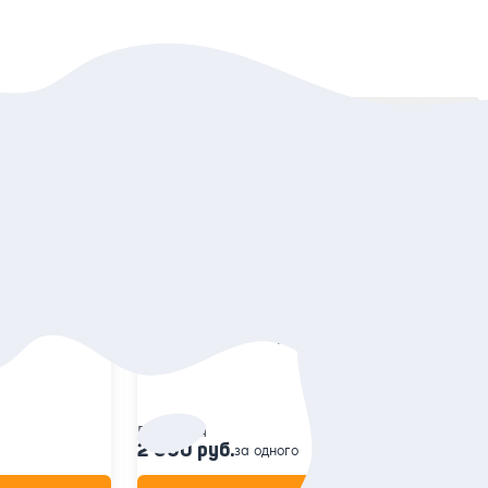
Сортировать:
По популярности
5
100 отзывов
аргариты»:
Иммерсивная экскурсия по центру
Москвы
вским местам
Надеть наушники и почувствовать себя
акты
героем истории о развитии столицы
Групповая
2 000 руб.
за одного