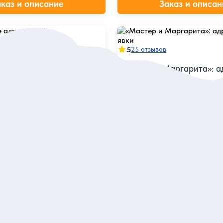
аказ и описание
Заказ и описан
5
25 отзывов
 адреса любви
«Мастер и Маргарита»: а
пароли, явки
 самые яркие любовные
ого на центральных улочках
Авто-пешеходное приключени
самого загадочного романа X
я
Индивидуальная
20 500 руб.
а экскурсию
за экскурсию
аказ и описание
Заказ и описан