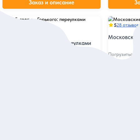
Заказ и описание
З
5
28 отзывов
5
32 отзыва
Московские
От Гоголя до Горького: переулками
Поварской
Погрузиться в
истории прошл
города
Увидеть старинные дома знаменитых
писателей и узнать истории из их жизни
Индивидуальная
Индивидуальна
6 200 руб.
6 400 руб.
за экскурсию
з
Заказ и описание
З
Посмотрите еще в Москве