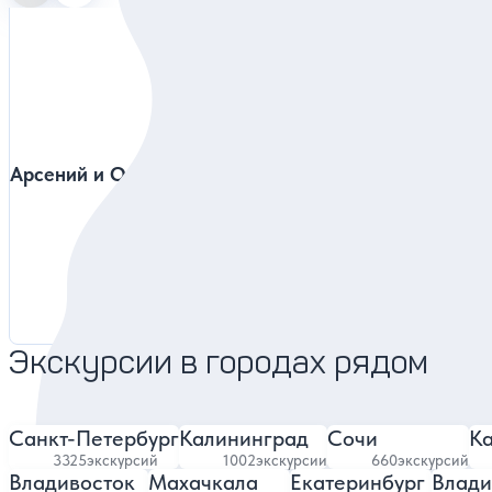
Арсений и Оля
Кирилл
Предс
4.93
6240 отзывов
Экскурсии в городах рядом
Санкт-Петербург
Калининград
Сочи
Ка
3325
экскурсий
1002
экскурсии
660
экскурсий
Владивосток
Махачкала
Екатеринбург
Влади