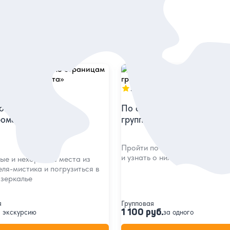
5
в
299 отзывов
ова: прогулка по
По следам «Мастера и М
романа «Мастер и
групповая экскурсия
Пройти по культовым булгако
и узнать о них неожиданные ф
ые и нехорошие места из
ля-мистика и погрузиться в
азеркалье
я
Групповая
1 100 руб.
а экскурсию
за одного