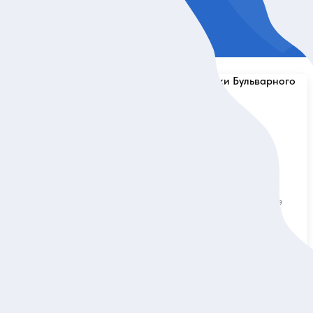
5
10 отзывов
следам
Городской квест «Загадки
Бульварного кольца»
о романа и
Погулять по центру города и в
ова
увлекательном интерактивном формате
узнать, как менялась Москва
Индивидуальная
9 500 руб.
за экскурсию
ие
Заказ и описание