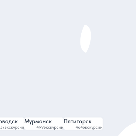
Максим
4.9
2884 отзыва
оводск
Мурманск
Пятигорск
37
экскурсий
499
экскурсий
464
экскурсии