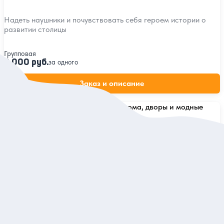
Надеть наушники и почувствовать себя героем истории о
развитии столицы
Групповая
2 000 руб.
за одного
Заказ и описание
5
94 отзыва
Ивановская горка: старинные дома, дворы и
модные кафе
Боярские усадьбы, антикварный паб и купеческие особняки
на авторской экскурсии
Индивидуальная