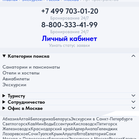
+7 499 703-01-20
Бронирование 24/7
8-800-333-41-99
Бронирование 24/7
Личный кабинет
Узнать статус заявки
Категории поиска
Санатории и пансионаты
Отели и хостелы
Авиабилеты
Экскурсии
Туристу
Сотрудничество
Офис в Москве
Абхазия
Алтай
Белокуриха
Беларусь
Экскурсии в Санкт-Петербурге
Светлогорск
КавМинВоды
Ессентуки
Кисловодск
Пятигорск
Железноводск
Краснодарский край
Адлер
Анапа
Геленджик
Лазаревское
Сочи
Туапсе
Крым
Алушта
Ялта
Евпатория
Саки
Москва и Подмосковье
Башкирия
Экскурсии в Москве
Россия
Казань