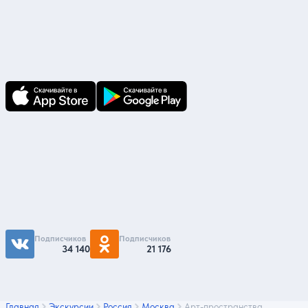
Скачайте приложение
В приложении Ваши заявки и документы
по ним всегда под рукой!
Подпишитесь на нас
Чтобы первыми быть в курсе распродаж и
акций - подписывайтесь на нас в соцсетях
Подписчиков
Подписчиков
34 140
21 176
Главная
Экскурсии
Россия
Москва
Арт-пространства