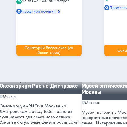
До пляжа: 500-800 метров.
Профилей
Профилей лечения: 6
Санаторий Введенское (ex.
Сана
Звенигород)
Другие интересные места и
достопримечательности в Москве
Океанариум Рио на Дмитровке
Музей оптических ил
Океанариум Рио на Дмитровке
Музей оптически
Москвы
Москва
Москва
Океанариум «РИО» в Москве на
Дмитровском шоссе, 163а - одно из
Музей иллюзий в Моск
лучших мест для семейного отдыха.
невероятные впечатле
Узнайте актуальные цены и расписание
семьи! Интерактивные