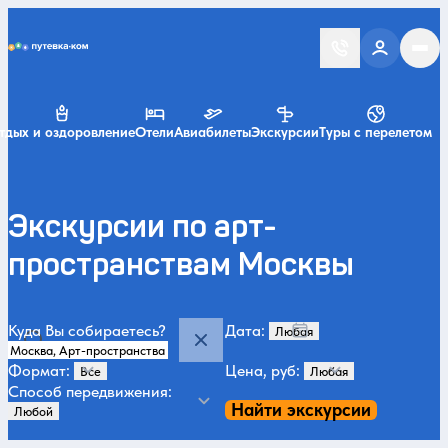
Putevka.com
тдых и оздоровление
Отели
Авиабилеты
Экскурсии
Туры с перелетом
Экскурсии по арт-
пространствам Москвы
Куда Вы собираетесь?
Дата:
Формат:
Цена, руб:
Способ передвижения:
Найти экскурсии