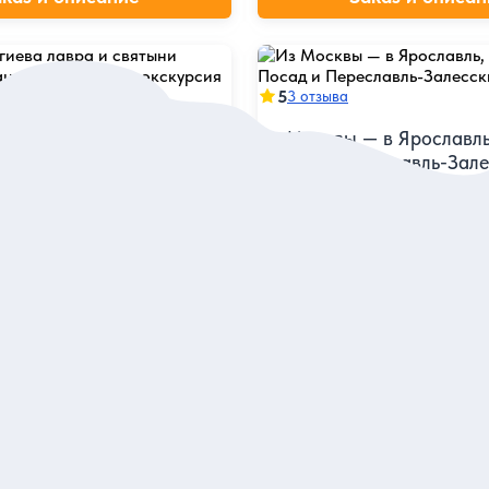
5
3 отзыва
иева лавра и святыни
Из Москвы — в Ярославль
сандров: групповая
Посад и Переславль-Зал
Три города — одна обширная 
легендами и живыми рассказ
главное о духовном центре
гидов
еть мощи преподобного
ежского
Индивидуальная
49 000 руб.
 одного
за экскурсию
аказ и описание
Заказ и описан