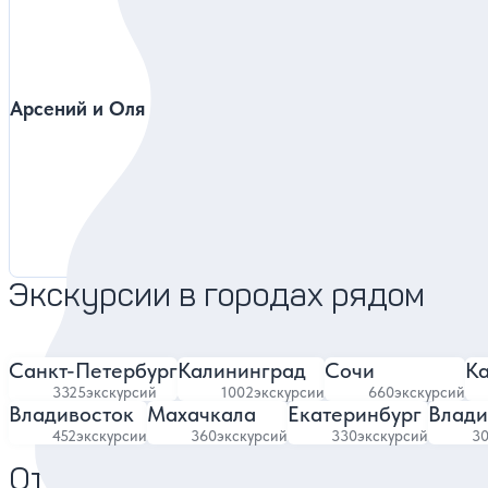
Арсений и Оля
Кирилл
Предс
4.93
6240 отзывов
Экскурсии в городах рядом
Санкт-Петербург
Калининград
Сочи
Ка
3325
экскурсий
1002
экскурсии
660
экскурсий
Владивосток
Махачкала
Екатеринбург
Влади
452
экскурсии
360
экскурсий
330
экскурсий
3
Отели в Москве