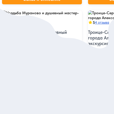
5
5
7 отзывов
4 отзыва
Усадьба Мураново и душевный
Троице-Серг
мастер-класс
города Алек
экскурсия
Погрузиться в мир старинного имения
и создать милые изделия для интерьера под
Узнать самое 
руководством дизайнера
России и увид
Сергия Радон
Индивидуальная
Групповая
10 000 руб.
5 300 руб.
за экскурсию
за
Заказ и описание
З
Посмотрите еще в Москве