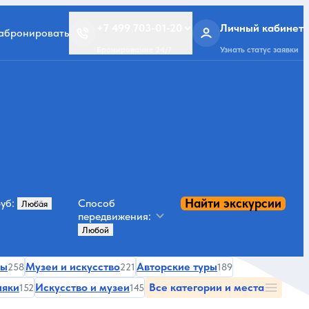
+7 499 703-01-20
Личный кабинет
забронировать
Бронирование 24/7
Узнать статус заявки
Найти экскурсии
уб:
Способ
передвижения:
мы
Музеи и искусство
Авторские туры
258
221
189
няки
Искусство и музеи
Все категории и места
152
145