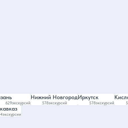
Ольга
тавитель команды гидов
4.8
4.89
2984 отзыва
6204 отзыва
зань
Нижний Новгород
Иркутск
Кисл
629
экскурсий
578
экскурсий
578
экскурсий
5
кавказ
04
экскурсии