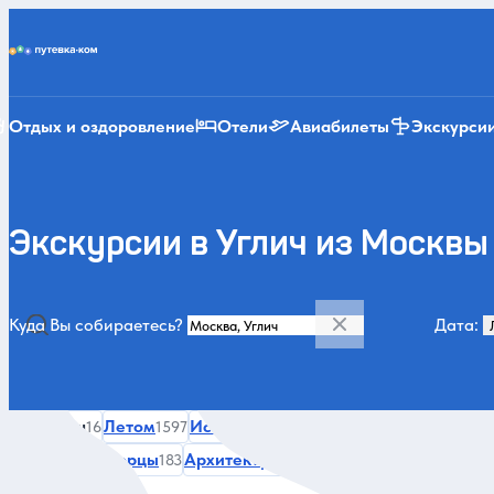
Putevka.com
Отдых и оздоровление
Отели
Авиабилеты
Экскурси
Экскурсии в Углич из Москвы
Куда Вы собираетесь?
Дата:
Категории и места
Все
Углич
Летом
История и архитектура
Зимой
16
1597
992
823
Усадьбы и дворцы
Архитектура
Необычные дома
А
183
181
180