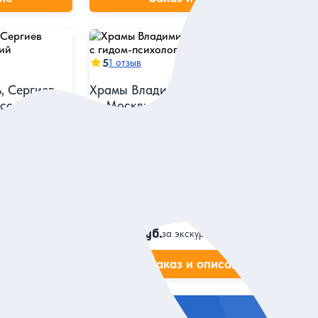
5
1 отзыв
, Сергиев
Храмы Владимира — поездка
есский
из Москвы с гидом-психологом
история с
Совместить путешествие в древний город
ами местных
с разговорами по душам
Индивидуальная
43 900 руб.
за экскурсию
ие
Заказ и описание