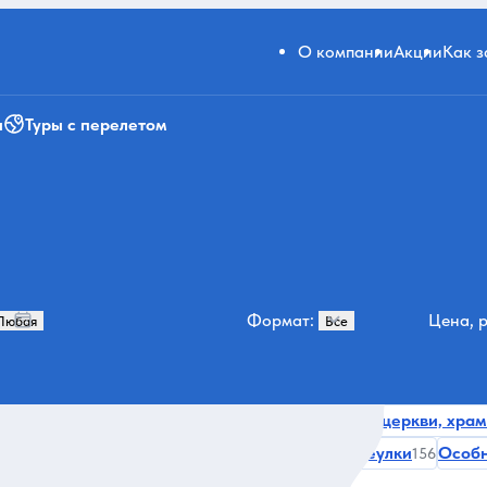
О компании
Акции
Как 
и
Туры с перелетом
Формат:
Цена, р
Нескучные
Переулки и улицы
Монастыри, церкви, хра
497
475
ктивности
Парки
Для школьников
Переулки
Особ
179
170
166
156