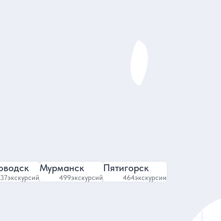
Максим
4.9
2884 отзыва
оводск
Мурманск
Пятигорск
37
экскурсий
499
экскурсий
464
экскурсии