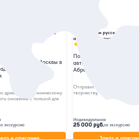
5
17 отзывов
По следам русской интел
источников: из Москвы в
автопутешествие в Муран
ад за очищением и
Абрамцево
м
Отправиться из Москвы навс
по древнему паломническому
творчеству, истории и живоп
ать омовение с пользой для
я
Индивидуальная
25 000 руб.
за экскурсию
за экскурсию
аказ и описание
Заказ и описан