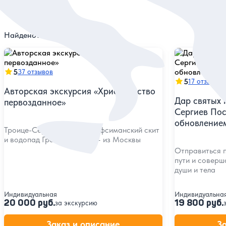
Найдено
15
экскурсий
5
37 отзывов
5
17 отзывов
Авторская экскурсия «Христианство
Дар святых 
первозданное»
Сергиев Пос
обновление
Троице-Сергиева лавра, Гефсиманский скит
и водопад Гремячий ключ — из Москвы
Отправиться 
пути и соверш
души и тела
Индивидуальная
Индивидуальна
20 000 руб.
19 800 руб.
за экскурсию
Заказ и описание
З