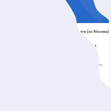
0
0 отзывов
Энергия воды: Углич и Волга (из
Москвы)
егах
й тур из
Проследить историю города от древнего
ра
кремля до первой волжской ГЭС
ьню и пейзажи
Углич, Рыбинск
Групповая
5 490 руб.
за одного