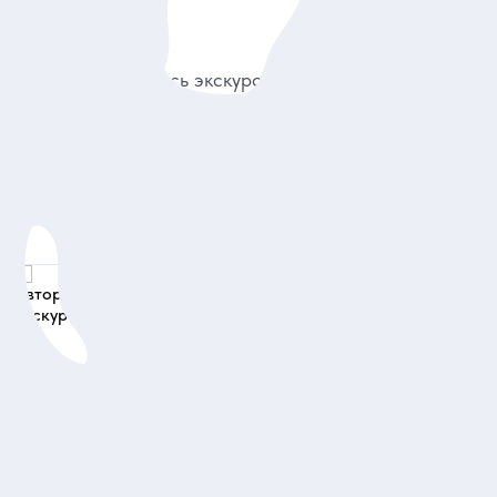
26
Елена
30.06.2
Очень понравилась экскурсия, очень хотела побывать
Свято-Троицкой Сергиевой Лавре. Спасибо большое
ой
Сергею, было интересно! Рекомендую всем!
Авторская экскурсия «Христианство
первозданное»