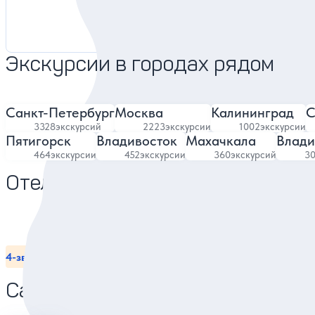
4.83
1686 отзывов
Экскурсии в городах рядом
Санкт-Петербург
Москва
Калининград
С
3328
экскурсий
2223
экскурсии
1002
экскурсии
Пятигорск
Владивосток
Махачкала
Влади
464
экскурсии
452
экскурсии
360
экскурсий
3
Отели в Екатеринбурге
4-звёздочные отели
3-звёздочные отели
С завтраком
Всё вк
Санатории в Екатеринбурге