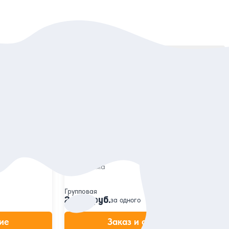
Сортировать:
По популярности
5
201 отзыв
г!
Главное о Екатеринбурге: групповая
автопешеходная экскурсия
нтру и
и
Достопримечательности города + граница
Европы и Азии + монастырь в урочище
Ганина Яма
Групповая
2 400 руб.
за одного
ие
Заказ и описание