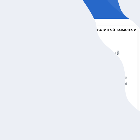
5
136 отзывов
Джип-путешествие «Соколиный
камень и Чёртово городище»
набережной
ные легенды
Прокатиться по уральским просторам и
посетить загадочные скальные массивы
Индивидуальная
13 000 руб.
за экскурсию
ие
Заказ и описание