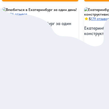
5
186 отзывов
5
179 отзыво
Влюбиться в Екатеринбург за один
Екатеринбур
день!
конструктив
Посетить все самые интересные уголки
города на душевной и веселой авто-
Побывать в го
пешеходной экскурсии
из его квартир
архитектуры 
Индивидуальная
Индивидуальна
10 500 руб.
7 000 руб.
за экскурсию
з
Заказ и описание
З
Посмотрите еще в Екатеринбур