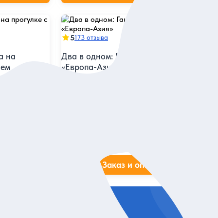
5
173 отзыва
а на
Два в одном: Ганина Яма и граница
лем
«Европа-Азия»
Посетить главные достопримечательности в
цы Урала и
окрестностях Екатеринбурга в компании
рии
гида-историка
Индивидуальная
16 500 руб.
за экскурсию
ие
Заказ и описание