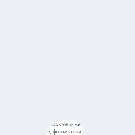
е
соцкий»
10
Порог Ревун
7
Уральский Марс
6
к чекистов»
5
Театр оперы и балета
8
Река Чусовая
3
иный камень
2
Музей истории Екатеринбурга
0
26
Лариса
05.08.2
Никогда не задумывалась, спускаясь ранее в метро,
сколько смысла и идей заложено в каждой станции!
Спасибо Светлане, что помогла разобраться в этом!
Много любопытных фактов о метро, о которых и не
подозревали ранее, фотоматериалов о его