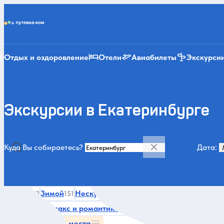
Putevka.com
Отдых и оздоровление
Отели
Авиабилеты
Экскурси
Экскурсии в Екатеринбурге
Куда Вы собираетесь?
Дата:
Категории и места
Летом
Зимой
Нескучные
За городом и природа
По
272
151
95
91
Легенды
Релакс и романтика
Смотровые площадки
Г
36
30
30
Все категории и места