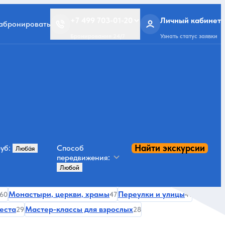
+7 499 703-01-20
Личный кабинет
забронировать
Бронирование 24/7
Узнать статус заявки
Найти экскурсии
уб:
Способ
передвижения:
Монастыри, церкви, храмы
Переулки и улицы
60
47
41
еста
Мастер-классы для взрослых
29
28