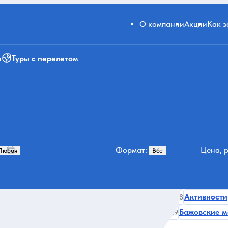
О компании
Акции
Как 
и
Туры с перелетом
Формат:
Цена, р
 Уралу
История и архитектура
Развлечения
Активности
81
73
68
оры
Искусство и музеи
Музеи и искусство
Бажовские м
30
30
29