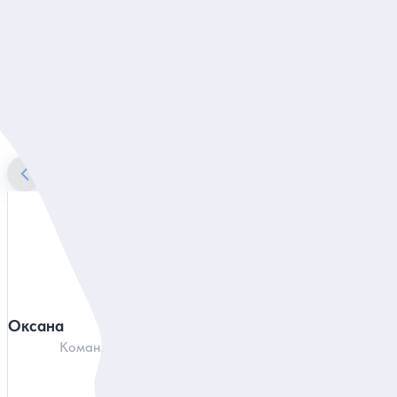
Яхтенная «кругосветка» по Верх-Исетскому пруду
Наши гиды в Екатеринбурге
Оксана
Анатолий
Команда гидов по всей России