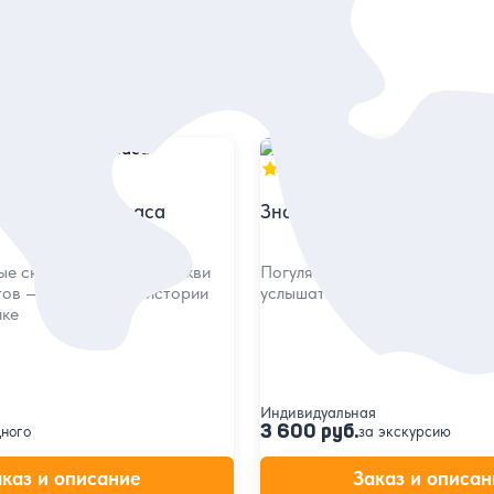
5
в
256 отзывов
еринбург за 3 часа
Знакомьтесь, Екатеринбур
ые скверы, усадьбы, церкви
Погулять по историческому це
тов — калейдоскоп истории
услышать интересные истори
лке
Индивидуальная
3 600 руб.
дного
за экскурсию
аказ и описание
Заказ и описан