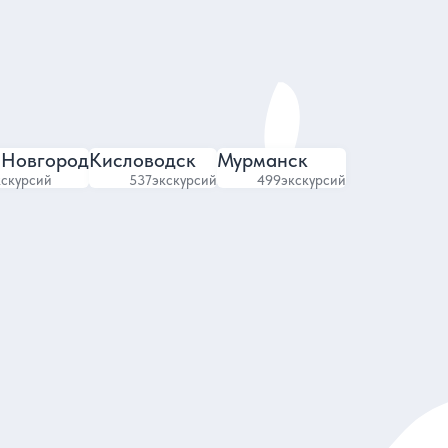
4.99
448 отзывов
 Новгород
Кисловодск
Мурманск
кскурсий
537
экскурсий
499
экскурсий
Все отели
Отели с рестораном
Отели для отдыха с детьми