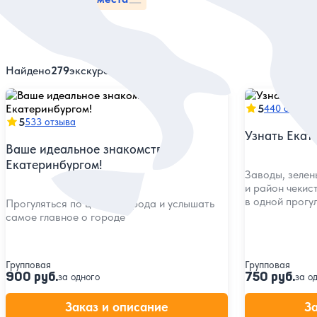
Найдено
279
экскурсий
5
440 отзыво
5
533 отзыва
Узнать Екат
Ваше идеальное знакомство с
Екатеринбургом!
Заводы, зелен
и район чекис
в одной прогу
Прогуляться по центру города и услышать
самое главное о городе
Групповая
Групповая
900 руб.
750 руб.
за одного
за о
Заказ и описание
З