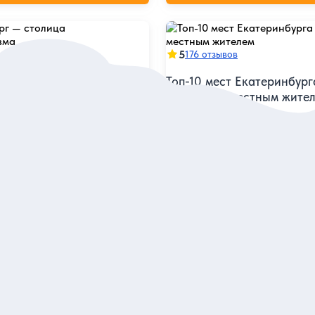
5
в
176 отзывов
г — столица
Топ-10 мест Екатеринбург
изма
прогулке с местным жите
родке чекистов, посетить одну
Увидеть за 2,5 часа лучшие
 и узнать о принципах
достопримечательности столи
авангарда
узнать главные факты из исто
я
Индивидуальная
5 760 руб.
а экскурсию
за экскурсию
аказ и описание
Заказ и описан
ге