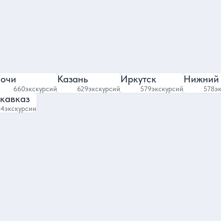
4.83
588 отзывов
610 отзывов
очи
Казань
Иркутск
Нижний
660
экскурсий
629
экскурсий
579
экскурсий
578
э
кавказ
04
экскурсии
лючено
Отели в центре
Отели с бассейном
Отели с парковкой