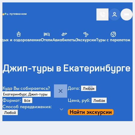
Putevka.com
тдых и оздоровление
Отели
Авиабилеты
Экскурсии
Туры с перелетом
Джип-туры в Екатеринбурге
Куда Вы собираетесь?
Дата:
Формат:
Цена, руб:
Способ передвижения:
Найти экскурсии
Категории и места
Все
Джип-туры
Летом
Зимой
Нескучные
За городом и при
25
272
151
95