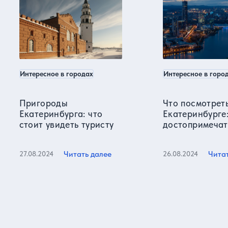
Интересное в городах
Интересное в горо
Пригороды
Что посмотреть
Екатеринбурга: что
Екатеринбурге
стоит увидеть туристу
достопримечат
Читать далее
Чита
27.08.2024
26.08.2024
Все статьи
Отзывы о нас
Более 15000 реальных отзывов от довольных клиентов на