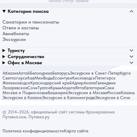
Узнать статус заявки
Категории поиска
Санатории и пансионаты
Отели и хостелы
Авиабилеты
Экскурсии
Туристу
Сотрудничество
Офис в Москве
Абхазия
Алтай
Белокуриха
Беларусь
Экскурсии в Санкт-Петербурге
Светлогорск
КавМинВоды
Ессентуки
Кисловодск
Пятигорск
Железноводск
Краснодарский край
Адлер
Анапа
Геленджик
Лазаревское
Сочи
Туапсе
Крым
Алушта
Ялта
Евпатория
Саки
Москва и Подмосковье
Башкирия
Экскурсии в Москве
Россия
Казань
Экскурсии в Казани
Экскурсии в Калининграде
Экскурсии в Сочи
© 2014–2026, официальный сайт системы бронирования
Путевка.ком, Путевка.ру
Политика конфиденциальности
Карта сайта