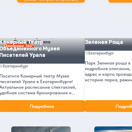
Другие интересные места и
достопримечательности в
Екатеринбурге
Камерный Театр Объединенного Музея Писателей Урала
Зеленая Роща
Камерный Театр
Зеленая Роща
Панорама 360°
Объединенного Музея
Екатеринбург
Писателей Урала
Парк Зеленая роща в 
Екатеринбург
подробное описание,
адрес и карта проезд
Посетите Камерный театр Музея
историю парка, режи
писателей Урала в Екатеринбурге!
интересные факты о 
Актуальное расписание спектаклей,
больнице и отзывы по
удобная система бронирования и
покупки билетов, информация о театре
и его истории. Уникальные постановки
Подробнее
Подроб
в сердце Екатеринбурга
Екатеринбург в нашем блоге