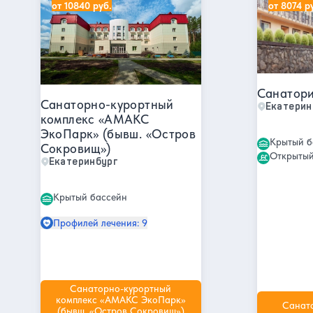
от 10840 руб.
от 8074 р
Санатори
Санаторно-курортный
Екатерин
комплекс «АМАКС
ЭкоПарк» (бывш. «Остров
Крытый б
Сокровищ»)
Открытый
Екатеринбург
Крытый бассейн
Профилей лечения: 9
Санаторно-курортный
комплекс «АМАКС ЭкоПарк»
Санат
(бывш. «Остров Сокровищ»)