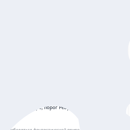
5
122 отзыва
На Марс и обратно — за один день!
Побывать на карьере с инопланетными пейзажами, на
скалах Каменска-Уральского и пороге Ревун
Индивидуальная
17 500 руб.
за экскурсию
Заказ и описание
5
66 отзывов
Уральский Марс, порог Ревун и пещера Смолинская
за 1 день
Полюбоваться фантастической природой Свердловской