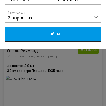
1 номер для
2 взрослых
от
6087
руб.
Подробнее
Найти
8
Отель Ричмонд
19 отзывов
улица Малышева, 136, Екатеринбург
до центра 2.9 км
3.3 км от метро Площадь 1905 года