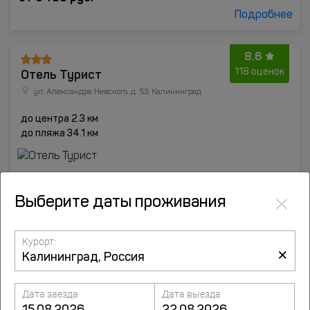
Подробнее
8.6
Отель Турист
118 оценок
ул. Александра Невского, д. 53, Калининград
до центра 2.3 км
до пляжа 34.1 км
×
Выберите даты проживания
Курорт:
×
Дата заезда
Дата выезда