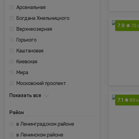
Арсенальная
Богдана Хмельницкого
7.8
73 
Верхнеозерная
Горького
Каштановая
Киевская
Мира
Московский проспект
Показать все
7.1
89 
Район
в Ленинградском районе
в Ленинском районе