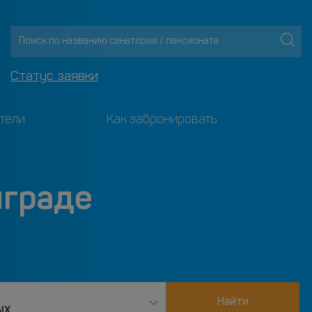
Статус заявки
тели
Как забронировать
нграде
Найти
ых