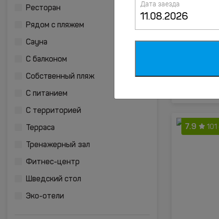
Дата заезда
8.4
Ресторан
10
Рядом с пляжем
Сауна
С балконом
Собственный пляж
С питанием
С территорией
7.9
101
Терраса
Тренажерный зал
Фитнес-центр
Шведский стол
Эко-отели