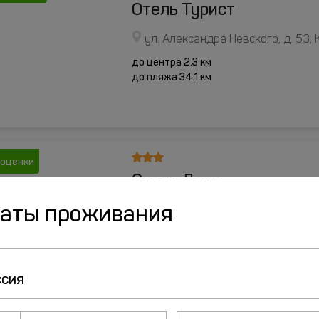
Отель Турист
ул. Александра Невского, д. 53,
до центра 2.3 км
до пляжа 34.1 км
 оценки
Отель Дона
даты проживания
площадь Маршала Василевского,
до центра 1.5 км
до пляжа 34.8 км