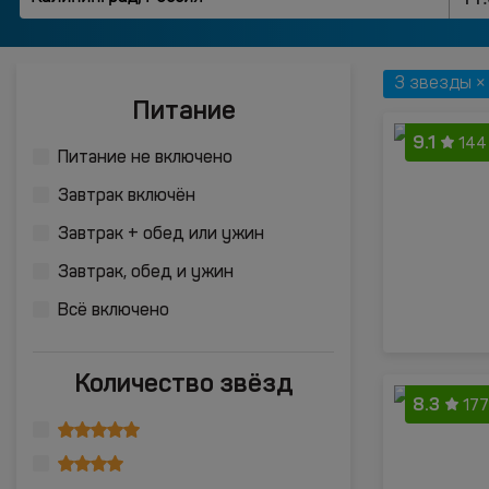
3 звезды ×
Питание
9.1
144
Питание не включено
Завтрак включён
Завтрак + обед или ужин
Завтрак, обед и ужин
Всё включено
Количество звёзд
8.3
177