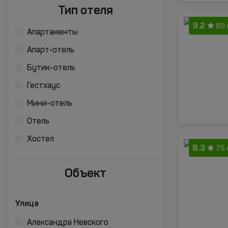
Тип отеля
9.2
89 
Апартаменты
Апарт-отель
Бутик-отель
Гестхаус
Мини-отель
Отель
Хостел
8.3
75 
Объект
Улица
Александра Невского