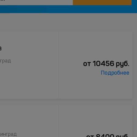
а
нград
от
10456
руб.
Подробнее
нинград
от
8400
руб.