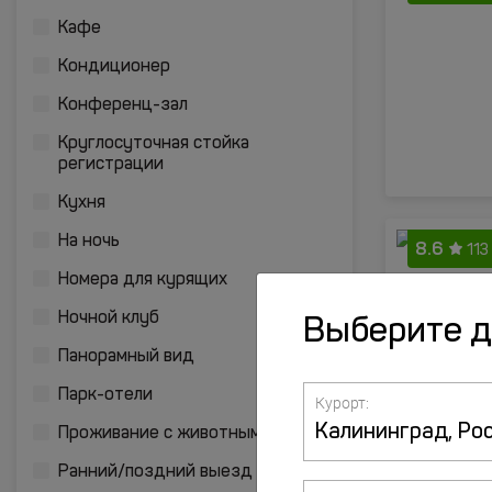
Кафе
Кондиционер
Конференц-зал
Круглосуточная стойка
регистрации
Кухня
На ночь
8.6
113
Номера для курящих
Ночной клуб
Выберите 
Панорамный вид
Парк-отели
Курорт:
Проживание с животными
Ранний/поздний выезд