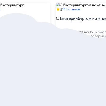
5
в
150 отзывов
Екатеринбург
С Екатеринбургом на «ты
ные достопримечательности
Увидеть главные достопримеч
ть об уральской жизни,
услышать городские поверья 
роде
экскурсии
я
Индивидуальная
4 200 руб.
а экскурсию
за экскурсию
аказ и описание
Заказ и описан
ге