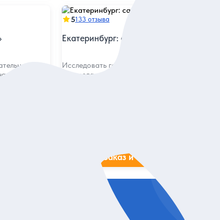
5
133 отзыва
»
Екатеринбург: самое интересное
ательности и
Исследовать город с историком и ощутить
на душевной
непередаваемый колорит Уральской
столицы
Индивидуальная
12 800 руб.
за экскурсию
ие
Заказ и описание