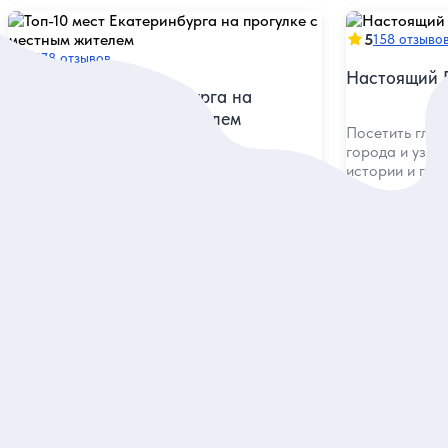
5
158 отзыво
5
178 отзывов
Настоящий 
Топ-10 мест Екатеринбурга на
прогулке с местным жителем
Посетить глав
города и узна
истории и при
Увидеть за 2,5 часа лучшие
достопримечательности столицы Урала и
узнать главные факты из истории
Индивидуальная
Индивидуальна
5 760 руб.
6 000 руб.
за экскурсию
з
Заказ и описание
З
Посмотрите еще в Екатеринбур