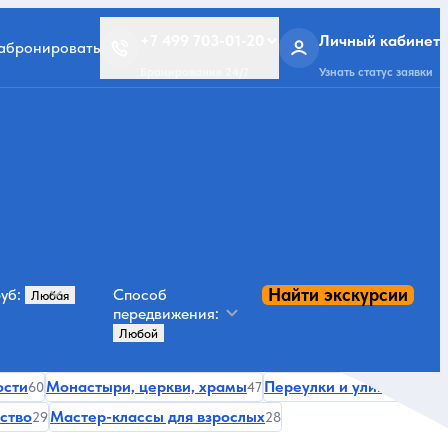
+7 499 703-01-20
Личный кабинет
забронировать
Бронирование 24/7
Узнать статус заявки
Найти экскурсии
уб:
Способ
передвижения:
ости
Монастыри, церкви, храмы
Переулки и улицы
60
47
41
ство
Мастер-классы для взрослых
29
28