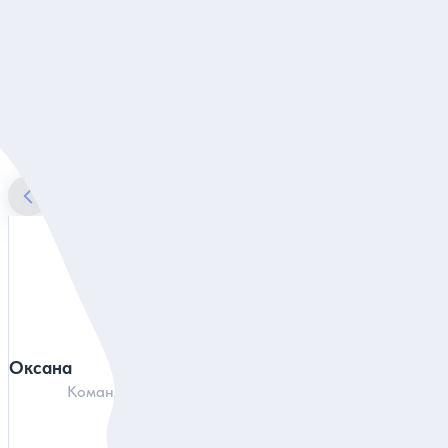
Знакомьтесь, Екатеринбург!
Наши гиды в Екатеринбурге
Оксана
Анатолий
Команда гидов по всей России