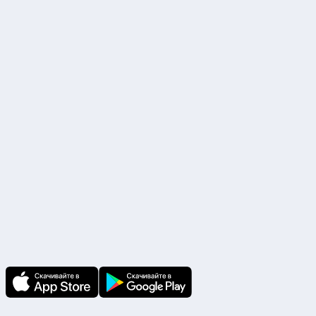
комната 30
ИНН 7725851033 КПП 770201001 ОГРН 5147746438175
Р/с. №40702810338000017283 ПАО «Сбербанк России» г. Москва
БИК 044525225, К/с. №30101810400000000225
Наши партнеры
Скачайте приложение
В приложении Ваши заявки и документы
по ним всегда под рукой!