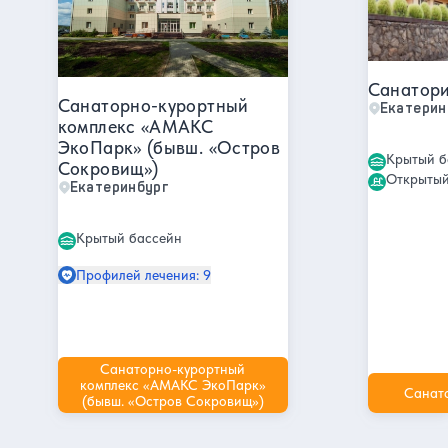
Санатори
Санаторно-курортный
Екатерин
комплекс «АМАКС
ЭкоПарк» (бывш. «Остров
Крытый б
Сокровищ»)
Открытый
Екатеринбург
Крытый бассейн
Профилей лечения: 9
Санаторно-курортный
комплекс «АМАКС ЭкоПарк»
Санат
(бывш. «Остров Сокровищ»)
Другие интересные места и