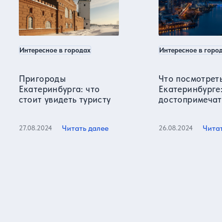
Интересное в городах
Интересное в горо
Пригороды
Что посмотреть
Екатеринбурга: что
Екатеринбурге
стоит увидеть туристу
достопримечат
Читать далее
Чита
27.08.2024
26.08.2024
Все статьи
Отзывы о нас
Более 15000 реальных отзывов от довольных клиентов на
известных ресурсах и нашем сайте!