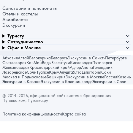
Санатории и пансионаты
Отели и хостелы
Авиабилеты
Экскурсии
Туристу
Сотрудничество
Офис в Москве
Абхазия
Алтай
Белокуриха
Беларусь
Экскурсии в Санкт-Петербурге
Светлогорск
КавМинВоды
Ессентуки
Кисловодск
Пятигорск
Железноводск
Краснодарский край
Адлер
Анапа
Геленджик
Лазаревское
Сочи
Туапсе
Крым
Алушта
Ялта
Евпатория
Саки
Москва и Подмосковье
Башкирия
Экскурсии в Москве
Россия
Казань
Экскурсии в Казани
Экскурсии в Калининграде
Экскурсии в Сочи
© 2014–2026, официальный сайт системы бронирования
Путевка.ком, Путевка.ру
Политика конфиденциальности
Карта сайта