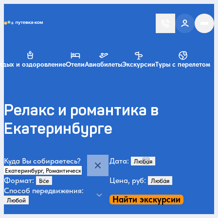
Putevka.com
тдых и оздоровление
Отели
Авиабилеты
Экскурсии
Туры с перелетом
Релакс и романтика в
Екатеринбурге
Куда Вы собираетесь?
Дата:
Формат:
Цена, руб:
Способ передвижения:
Найти экскурсии