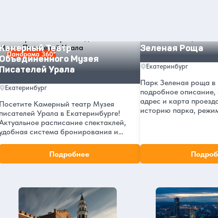
достопримечательности в
Екатеринбурге
Камерный Театр Объединенного Музея Писателей Урала
Зеленая Роща
Камерный Театр
Зеленая Роща
Панорама 360°
Объединенного Музея
Екатеринбург
Писателей Урала
Парк Зеленая роща в 
Екатеринбург
подробное описание,
адрес и карта проезд
Посетите Камерный театр Музея
историю парка, режи
писателей Урала в Екатеринбурге!
интересные факты о 
Актуальное расписание спектаклей,
больнице и отзывы по
удобная система бронирования и
покупки билетов, информация о театре
и его истории. Уникальные постановки
Подробнее
Подроб
в сердце Екатеринбурга
Екатеринбург в нашем блоге