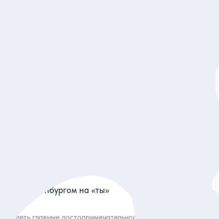
5
176 отзывов
Топ-10 мест Екатеринбурга на прогулке с местным
жителем
Увидеть за 2,5 часа лучшие достопримечательности столицы
Урала и узнать главные факты из истории
Индивидуальная
5 760 руб.
за экскурсию
Заказ и описание
5
150 отзывов
С Екатеринбургом на «ты»
Увидеть главные достопримечательности и услышать