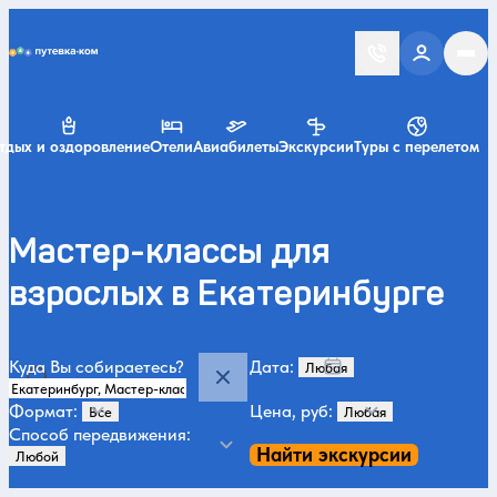
Putevka.com
тдых и оздоровление
Отели
Авиабилеты
Экскурсии
Туры с перелетом
Мастер-классы для
взрослых в Екатеринбурге
Куда Вы собираетесь?
Дата:
Формат:
Цена, руб:
Способ передвижения:
Найти экскурсии