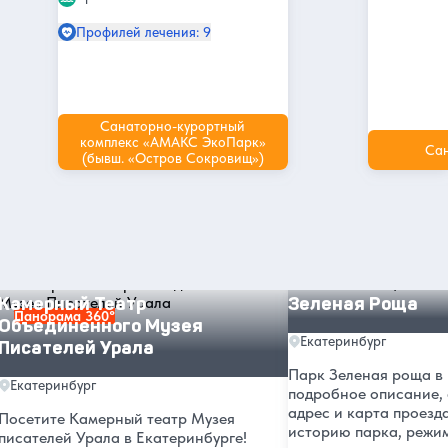
Профилей лечения: 9
Санаторно-курортный
комплекс «АМАКС ЭкоПарк»
Са
(бывш. «Остров Сокровищ»)
Другие интересные места и
достопримечательности в
Екатеринбурге
Камерный Театр Объединенного Музея Писателей Урала
Зеленая Роща
Камерный Театр
Зеленая Роща
Панорама 360°
Объединенного Музея
Екатеринбург
Писателей Урала
Парк Зеленая роща в 
Екатеринбург
подробное описание,
адрес и карта проезд
Посетите Камерный театр Музея
историю парка, режи
писателей Урала в Екатеринбурге!