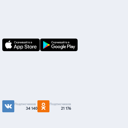
Скачайте приложение
В приложении Ваши заявки и документы
по ним всегда под рукой!
Подпишитесь на нас
Чтобы первыми быть в курсе распродаж и
акций - подписывайтесь на нас в соцсетях
Подписчиков
Подписчиков
34 140
21 176