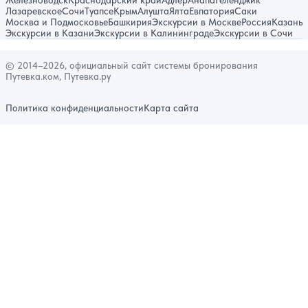
Железноводск
Краснодарский край
Адлер
Анапа
Геленджик
Лазаревское
Сочи
Туапсе
Крым
Алушта
Ялта
Евпатория
Саки
Москва и Подмосковье
Башкирия
Экскурсии в Москве
Россия
Казань
Экскурсии в Казани
Экскурсии в Калининграде
Экскурсии в Сочи
© 2014–2026, официальный сайт системы бронирования
Путевка.ком, Путевка.ру
Политика конфиденциальности
Карта сайта