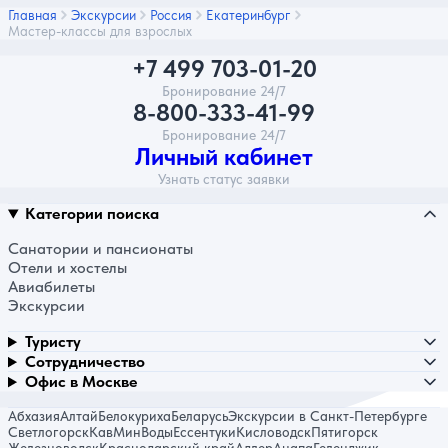
Главная
Экскурсии
Россия
Екатеринбург
Мастер-классы для взрослых
+7 499 703-01-20
Бронирование 24/7
8-800-333-41-99
Бронирование 24/7
Личный кабинет
Узнать статус заявки
Категории поиска
Санатории и пансионаты
Отели и хостелы
Авиабилеты
Экскурсии
Туристу
Сотрудничество
Офис в Москве
Абхазия
Алтай
Белокуриха
Беларусь
Экскурсии в Санкт-Петербурге
Светлогорск
КавМинВоды
Ессентуки
Кисловодск
Пятигорск