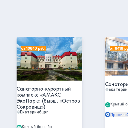
Все отели
Санатории в Екатеринбурге
Санаторно-курортный комплекс «АМАКС ЭкоПарк» (
Санаторий
от 10840 руб.
от 8418 р
Санатори
Санаторно-курортный
Екатерин
комплекс «АМАКС
ЭкоПарк» (бывш. «Остров
Крытый б
Сокровищ»)
Екатеринбург
Профилей
Крытый бассейн