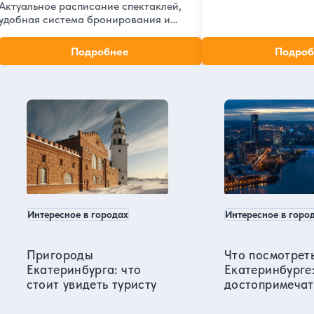
интересные факты о 
Актуальное расписание спектаклей,
больнице и отзывы по
удобная система бронирования и
покупки билетов, информация о театре
и его истории. Уникальные постановки
Подробнее
Подроб
в сердце Екатеринбурга
Екатеринбург в нашем блоге
Интересное в городах
Интересное в горо
Пригороды
Что посмотреть
Екатеринбурга: что
Екатеринбурге
стоит увидеть туристу
достопримечат