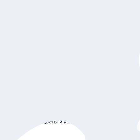
5
36 отзывов
Екатеринбург: архитектурно-гастрономическая
прогулка
Изучить уральский конструктивизм и попробовать блюда
местной кухни в душевной атмосфере
Индивидуальная
7 410 руб.
за экскурсию
Заказ и описание
5
30 отзывов
Уральские самоцветы и мастер-класс по обработке
камня