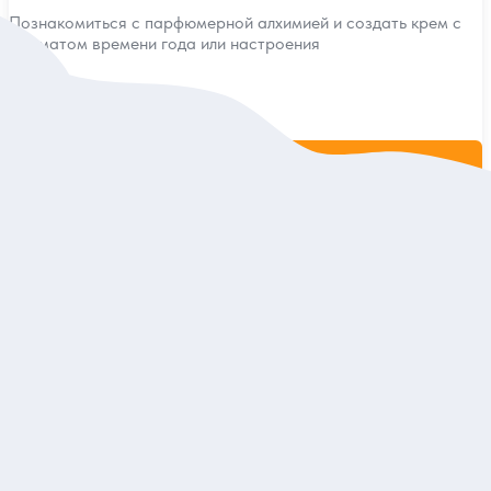
Познакомиться с парфюмерной алхимией и создать крем с
ароматом времени года или настроения
Групповая
2 200 руб.
за одного
Заказ и описание
5
19 отзывов
Екатеринбург — столица уральского камня
Раскрыть «каменную» историю города и увидеть связанные с
ней старинные здания
Индивидуальная
10 500 руб.
за экскурсию
Заказ и описание