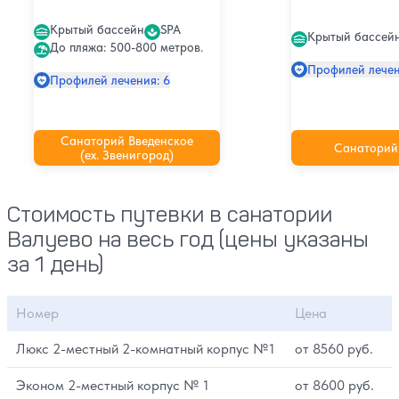
Крытый бассейн
SPA
Крытый бассей
До пляжа: 500-800 метров.
Профилей лечен
Профилей лечения: 6
Санаторий Введенское
Санаторий
(ex. Звенигород)
Стоимость путевки в санатории
Валуево на весь год (цены указаны
за 1 день)
Номер
Цена
Люкс 2-местный 2-комнатный корпус №1
от 8560 руб.
Эконом 2-местный корпус № 1
от 8600 руб.