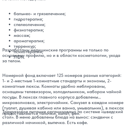
бальнео- и грязелечение;
гидротерапия;
спелеолечение;
физиотерапия;
массаж;
ароматерапия;
терренкур;
Разработаны медицинские программы не только по
психотерапия;
основному профилю, но и в области косметологии, ухода
ЛФК.
за телом.
Номерной фонд включает 125 номеров разных категорий:
1- и 2-местные 1-комнатные стандарты и экономы, 2-
комнатные люксы. Комнаты удобно меблированы,
оснащены телевизором, холодильником, набором чайной
посуды. В люксах главного корпуса добавлены
микроволновка, электрочайник. Санузел в каждом номере
(туалет, душевая кабина или ванна, умывальник), в люксах
Трехразовое питание организовано по системе «шведский
предоставляются тапочки, халат, фен.
стол». В меню добавлены блюда на вынос: сэндвичи с
различной начинкой, выпечка. Есть кафе.