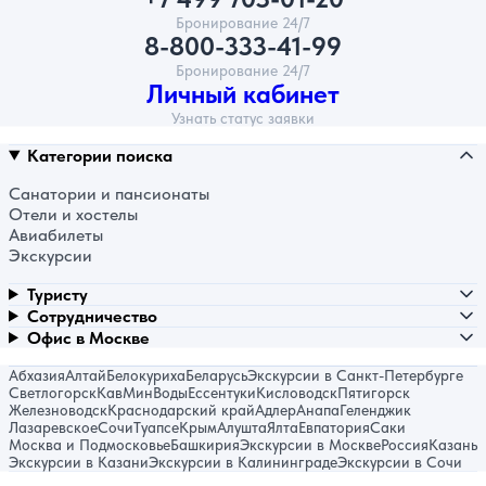
Бронирование 24/7
8-800-333-41-99
Бронирование 24/7
Личный кабинет
Узнать статус заявки
Категории поиска
Санатории и пансионаты
Отели и хостелы
Авиабилеты
Экскурсии
Туристу
Сотрудничество
Офис в Москве
Абхазия
Алтай
Белокуриха
Беларусь
Экскурсии в Санкт-Петербурге
Светлогорск
КавМинВоды
Ессентуки
Кисловодск
Пятигорск
Железноводск
Краснодарский край
Адлер
Анапа
Геленджик
Лазаревское
Сочи
Туапсе
Крым
Алушта
Ялта
Евпатория
Саки
Москва и Подмосковье
Башкирия
Экскурсии в Москве
Россия
Казань
Экскурсии в Казани
Экскурсии в Калининграде
Экскурсии в Сочи