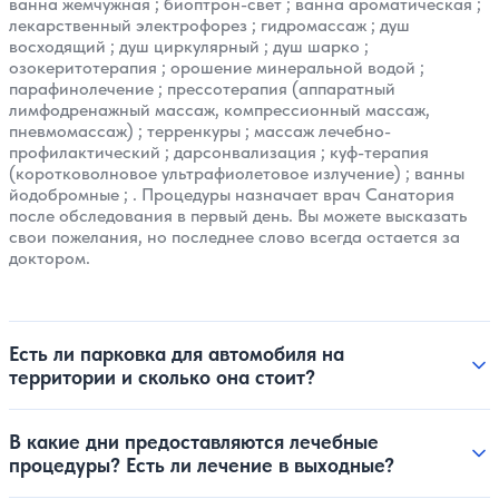
ванна жемчужная
;
биоптрон-свет
;
ванна ароматическая
;
лекарственный электрофорез
;
гидромассаж
;
душ
восходящий
;
душ циркулярный
;
душ шарко
;
озокеритотерапия
;
орошение минеральной водой
;
парафинолечение
;
прессотерапия (аппаратный
лимфодренажный массаж, компрессионный массаж,
пневмомассаж)
;
терренкуры
;
массаж лечебно-
профилактический
;
дарсонвализация
;
куф-терапия
(коротковолновое ультрафиолетовое излучение)
;
ванны
йодобромные
; . Процедуры назначает врач Санатория
после обследования в первый день. Вы можете высказать
свои пожелания, но последнее слово всегда остается за
доктором.
Есть ли парковка для автомобиля на
территории и сколько она стоит?
В какие дни предоставляются лечебные
процедуры? Есть ли лечение в выходные?