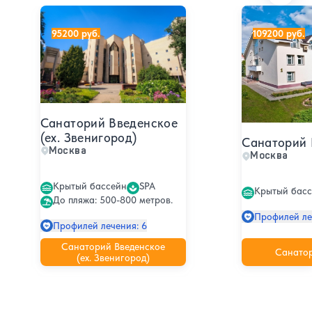
Санаторий Введенское (ex. Звенигород)
Санаторий Б
95200 руб.
109200 руб.
Санаторий Введенское
(ex. Звенигород)
Санаторий 
Москва
Москва
Крытый бассейн
SPA
Крытый бас
До пляжа: 500-800 метров.
Профилей ле
Профилей лечения: 6
Санаторий Введенское
Санато
(ex. Звенигород)