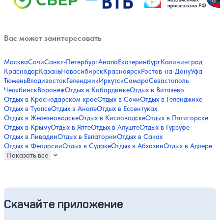
Вас может заинтересовать
Москва
Сочи
Санкт-Петербург
Анапа
Екатеринбург
Калининград
Краснодар
Казань
Новосибирск
Красноярск
Ростов-на-Дону
Уфа
Тюмень
Владивосток
Геленджик
Иркутск
Самара
Севастополь
Челябинск
Воронеж
Отдых в Кабардинке
Отдых в Витязево
Отдых в Краснодарском крае
Отдых в Сочи
Отдых в Геленджике
Отдых в Туапсе
Отдых в Анапе
Отдых в Ессентуках
Отдых в Железноводске
Отдых в Кисловодске
Отдых в Пятигорске
Отдых в Крыму
Отдых в Ялте
Отдых в Алуште
Отдых в Гурзуфе
Отдых в Ливадии
Отдых в Евпатории
Отдых в Саках
Отдых в Феодосии
Отдых в Судаке
Отдых в Абхазии
Отдых в Адлере
Показать все
Скачайте приложение