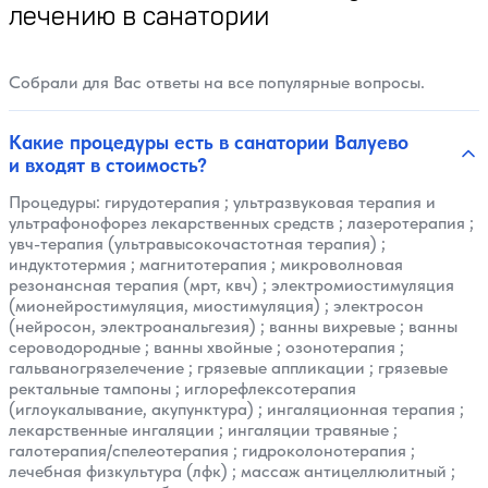
лечению в санатории
Собрали для Вас ответы на все популярные вопросы.
Какие процедуры есть в санатории Валуево
и входят в стоимость?
Процедуры:
гирудотерапия
;
ультразвуковая терапия и
ультрафонофорез лекарственных средств
;
лазеротерапия
;
увч-терапия (ультравысокочастотная терапия)
;
индуктотермия
;
магнитотерапия
;
микроволновая
резонансная терапия (мрт, квч)
;
электромиостимуляция
(мионейростимуляция, миостимуляция)
;
электросон
(нейросон, электроанальгезия)
;
ванны вихревые
;
ванны
сероводородные
;
ванны хвойные
;
озонотерапия
;
гальваногрязелечение
;
грязевые аппликации
;
грязевые
ректальные тампоны
;
иглорефлексотерапия
(иглоукалывание, акупунктура)
;
ингаляционная терапия
;
лекарственные ингаляции
;
ингаляции травяные
;
галотерапия/спелеотерапия
;
гидроколонотерапия
;
лечебная физкультура (лфк)
;
массаж антицеллюлитный
;