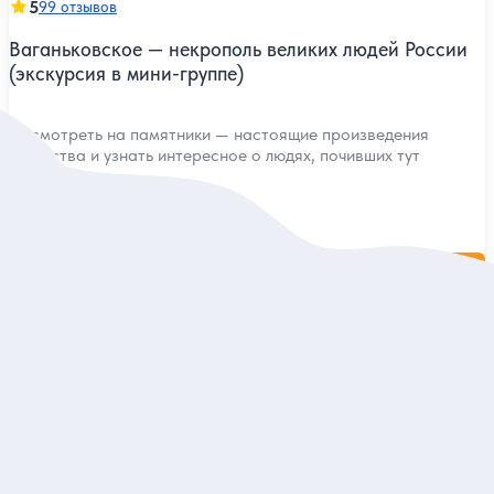
5
99 отзывов
Ваганьковское — некрополь великих людей России
(экскурсия в мини-группе)
Посмотреть на памятники — настоящие произведения
искусства и узнать интересное о людях, почивших тут
Групповая
1 800 руб.
за одного
Заказ и описание
5
98 отзывов
Непарадная Москва: у чёрта на куличках
Атмосферная прогулка по улочкам и подворотням Хитровки,
Хохловки и Ивановской горки