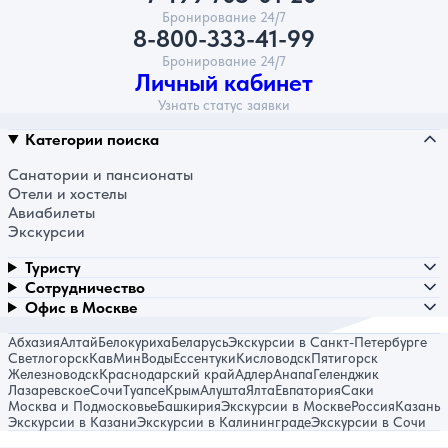
Бронирование 24/7
8-800-333-41-99
Бронирование 24/7
Личный кабинет
Узнать статус заявки
Категории поиска
Санатории и пансионаты
Отели и хостелы
Авиабилеты
Экскурсии
Туристу
Сотрудничество
Офис в Москве
Абхазия
Алтай
Белокуриха
Беларусь
Экскурсии в Санкт-Петербурге
Светлогорск
КавМинВоды
Ессентуки
Кисловодск
Пятигорск
Железноводск
Краснодарский край
Адлер
Анапа
Геленджик
Лазаревское
Сочи
Туапсе
Крым
Алушта
Ялта
Евпатория
Саки
Москва и Подмосковье
Башкирия
Экскурсии в Москве
Россия
Казань
Экскурсии в Казани
Экскурсии в Калининграде
Экскурсии в Сочи