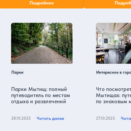
отзывов посетителей.
Подробнее
Подроб
прямо в центре Москвы!
часы работы и как до
Москва в нашем блоге
удивительного музея 
Парки
Интересное в гор
Парки Мытищ: полный
Что посмотрет
путеводитель по местам
Мытищах: пут
отдыха и развлечений
по знаковым 
города
Читать далее
Чита
28.10.2025
27.10.2025
Все статьи