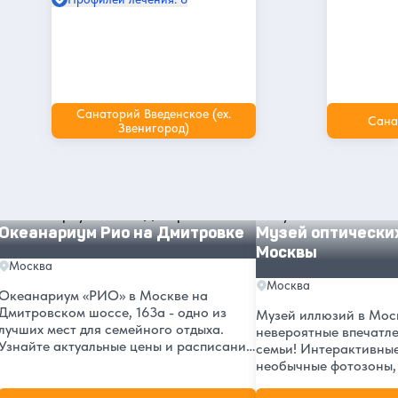
Санаторий Введенское (ex.
Сана
Звенигород)
Другие интересные места и
достопримечательности в Москве
Океанариум Рио на Дмитровке
Музей оптических ил
Океанариум Рио на Дмитровке
Музей оптически
Москвы
Москва
Москва
Океанариум «РИО» в Москве на
Дмитровском шоссе, 163а - одно из
Музей иллюзий в Моск
лучших мест для семейного отдыха.
невероятные впечатле
Узнайте актуальные цены и расписание
семьи! Интерактивные
на 2026 год, адрес в ТРЦ «РИО», а
необычные фотозоны,
также читайте отзывы посетителей.
обманы зрения. Рейти
Откройте для себя подводный мир