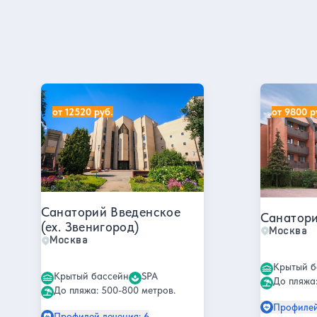
Все отели
Санатории в Москве
Санаторий Введенское (ex. Звенигород)
Санаторий
от 12520 руб.
от 9800 р
Санаторий Введенское
Санатори
(ex. Звенигород)
Москва
Москва
Крытый б
Крытый бассейн
SPA
До пляжа:
До пляжа: 500-800 метров.
Профилей
Профилей лечения: 6