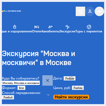
Putevka.com
тдых и оздоровление
Отели
Авиабилеты
Экскурсии
Туры с перелетом
Экскурсия "Москва и
москвичи" в Москве
Куда Вы собираетесь?
Дата:
Формат:
Цена, руб:
Способ передвижения:
Найти экскурсии