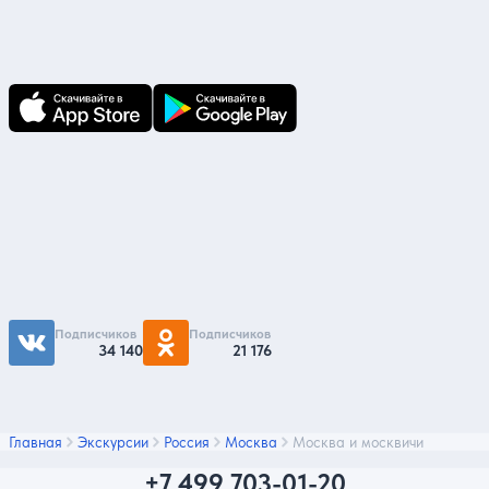
В приложении Ваши заявки и документы
по ним всегда под рукой!
Подпишитесь на нас
Чтобы первыми быть в курсе распродаж и
акций - подписывайтесь на нас в соцсетях
Подписчиков
Подписчиков
34 140
21 176
Главная
Экскурсии
Россия
Москва
Москва и москвичи
+7 499 703-01-20