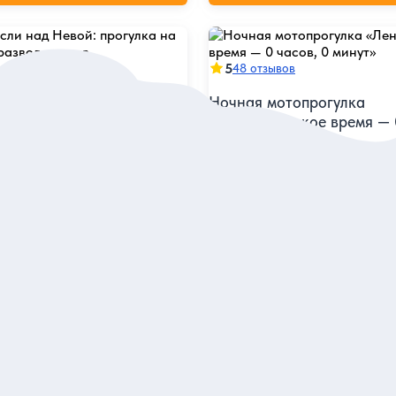
5
48 отзывов
ли над Невой: прогулка
Ночная мотопрогулка
е на развод мостов
«Ленинградское время — 
0 минут»
очью по Неве и полюбоваться
ырех мостов
Увидеть набережные и мосты 
красивейших городов мира с
стороны и в новом свете
Индивидуальная
7 777 руб.
 одного
за одного
аказ и описание
Заказ и описан
бурге