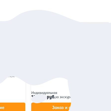
Сортировать:
По популярности
5
79 отзывов
 ночному
Романтика белых ночей и разводных
мостов
и набережным
Прочувствовать пульс летнего Петербурга
норамной
на дружеской авто-экскурсии
Индивидуальная
16 200 руб.
за экскурсию
ие
Заказ и описание