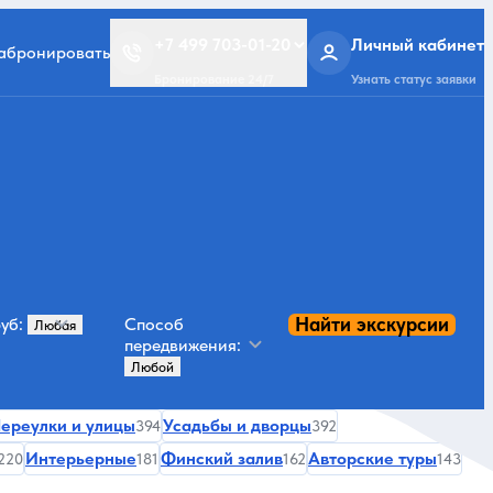
+7 499 703-01-20
Личный кабинет
забронировать
Бронирование 24/7
Узнать статус заявки
Найти экскурсии
уб:
Способ
передвижения:
ереулки и улицы
Усадьбы и дворцы
394
392
Интерьерные
Финский залив
Авторские туры
220
181
162
143