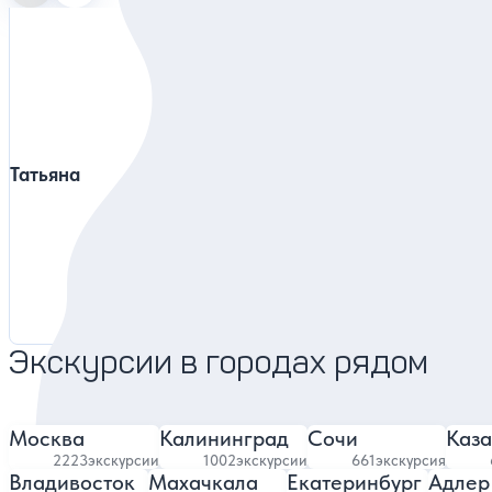
Татьяна
Алексей
Предс
4.9
7647 отзывов
Экскурсии в городах рядом
Москва
Калининград
Сочи
Каза
2223
экскурсии
1002
экскурсии
661
экскурсия
Владивосток
Махачкала
Екатеринбург
Адлер