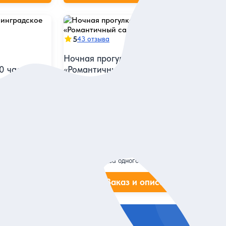
5
43 отзыва
Ночная прогулка на теплоходе
0 часов,
«Романтичный саксофон»
Прокатиться на однопалубном теплоходе в
сопровождении саксофониста
одного из
 необычной
Групповая
2 400 руб.
за одного
ие
Заказ и описание