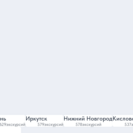
Филипп
тавитель команды гидов
Гид в Санкт-Пете
4.85
4.7
7284 отзыва
5620 отзывов
нь
Иркутск
Нижний Новгород
Кислов
629
экскурсий
579
экскурсий
578
экскурсий
537