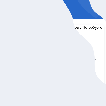
5
34 отзыва
Феерия разводных мостов
ов «Ночной
в Петербурге
Окунуться в атмосферу ночного города
 теплоходе
на борту уютного катера
танцевать под
Индивидуальная
34 999 руб.
за экскурсию
ие
Заказ и описание