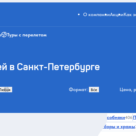
О компании
Акции
Как 
и
Туры с перелетом
ей в Санкт-Петербурге
Формат:
Цена, р
еть главное
Музеи и искусство
Дворцы и особняки
П
539
487
406
Активности
За городом и природа
Соборы и храмы
285
243
239