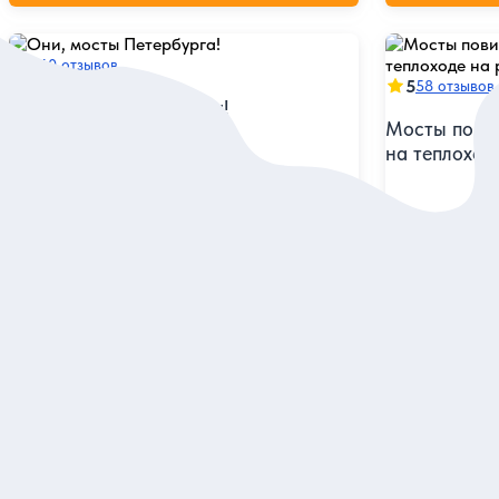
5
60 отзывов
5
58 отзывов
Они, мосты Петербурга!
Мосты повис
на теплоход
Побывать у Семимостья, узнать
небанальные факты переправ и увидеть
развод мостов
Прокатиться н
разводом чет
Индивидуальная
Групповая
15 500 руб.
1 950 руб.
за экскурсию
за
Заказ и описание
З
Посмотрите еще в Санкт-Петер