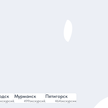
Анастасия
рбурге
Авторские экскурсии и туры
6
4.88
4854 отзыва
одск
Мурманск
Пятигорск
экскурсий
499
экскурсий
464
экскурсии