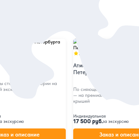
в
5
207 отзывов
ияние ночного
Атмосферная прогулка по
Петербургу
 столицы и их истории на
й экскурсии
По сияющему огнями центру 
— на премиальном авто с па
крышей
я
Индивидуальная
17 500 руб.
а экскурсию
за экскурсию
аказ и описание
Заказ и описан