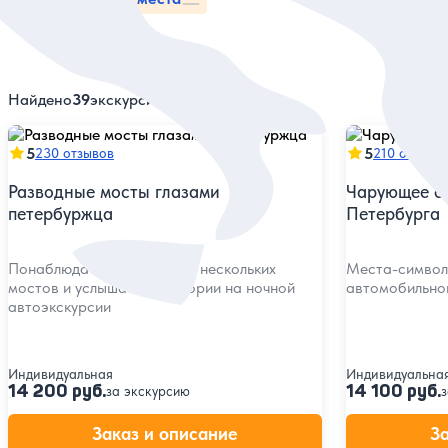
Найдено
39
экскурсий
5
5
230 отзывов
210 отзыво
Разводные мосты глазами
Чарующее с
петербуржца
Петербурга
Понаблюдать за разводом нескольких
Места-символы
мостов и услышать их истории на ночной
автомобильно
автоэкскурсии
Индивидуальная
Индивидуальна
14 200 руб.
14 100 руб.
за экскурсию
з
Заказ и описание
З