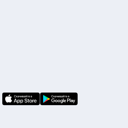
Р/с. №40702810338000017283 ПАО «Сбербанк России» г. Москва
БИК 044525225, К/с. №30101810400000000225
Наши партнеры
Скачайте приложение
В приложении Ваши заявки и документы
по ним всегда под рукой!
Подпишитесь на нас