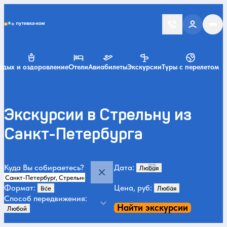
Putevka.com
тдых и оздоровление
Отели
Авиабилеты
Экскурсии
Туры с перелетом
Экскурсии в Стрельну из
Санкт-Петербурга
Куда Вы собираетесь?
Дата:
Формат:
Цена, руб:
Способ передвижения:
Найти экскурсии