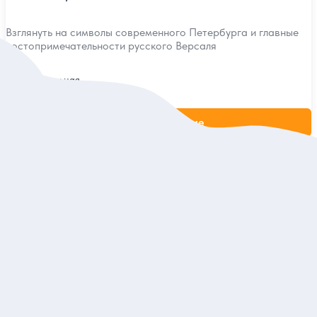
Взглянуть на символы современного Петербурга и главные
достопримечательности русского Версаля
Индивидуальная
12 600 руб.
за экскурсию
Заказ и описание
5
26 отзывов
Константиновский дворец в Стрельне (из
Петербурга)
Погулять по парадным залам и гостиным старинного дворца
Групповая
3 400 руб.
за одного