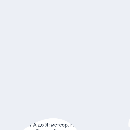
5
254 отзыва
Петергоф и Кронштадт за один день — из
Петербурга
Познакомиться со знаменитой императорской резиденцией и
городом морской славы
Индивидуальная
17 900 руб.
за экскурсию
Заказ и описание
5
124 отзыва
Петергоф от А до Я: метеор, Нижний парк