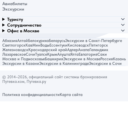
Авиабилеты
Экскурсии
Туристу
Сотрудничество
Офис в Москве
Абхазия
Алтай
Белокуриха
Беларусь
Экскурсии в Санкт-Петербурге
Светлогорск
КавМинВоды
Ессентуки
Кисловодск
Пятигорск
Железноводск
Краснодарский край
Адлер
Анапа
Геленджик
Лазаревское
Сочи
Туапсе
Крым
Алушта
Ялта
Евпатория
Саки
Москва и Подмосковье
Башкирия
Экскурсии в Москве
Россия
Казань
Экскурсии в Казани
Экскурсии в Калининграде
Экскурсии в Сочи
© 2014–2026, официальный сайт системы бронирования
Путевка.ком, Путевка.ру
Политика конфиденциальности
Карта сайта