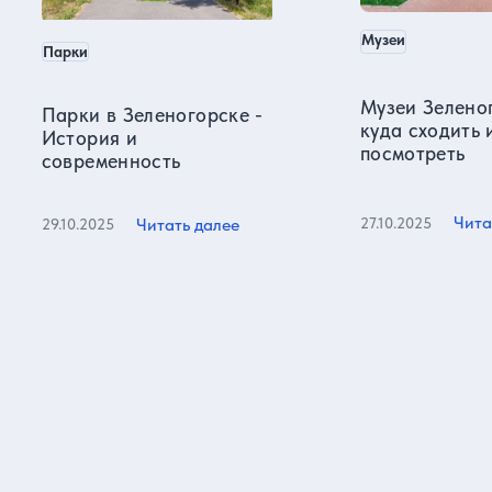
Музеи
Парки
Музеи Зелено
Парки в Зеленогорске -
куда сходить 
История и
посмотреть
современность
Чита
27.10.2025
Читать далее
29.10.2025
Все статьи
Отзывы о нас
Более 15000 реальных отзывов от довольных клиентов на
известных ресурсах и нашем сайте!
5,0
Яндекс карты