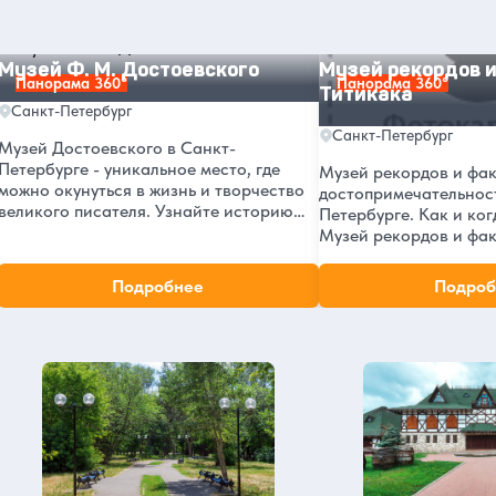
Петербурге
Музей Ф. М. Достоевского
Музей рекордов и фак
Музей Ф. М. Достоевского
Музей рекордов 
Панорама 360°
Панорама 360°
Титикака
Санкт-Петербург
Санкт-Петербург
Музей Достоевского в Санкт-
Петербурге - уникальное место, где
Музей рекордов и фак
можно окунуться в жизнь и творчество
достопримечательнос
великого писателя. Узнайте историю
Петербурге. Как и ког
музея, его адрес и почему он был
Музей рекордов и фак
открыт именно в этом году. Посетите
2026 году. Сколько ст
музей и почувствуйте атмосферу эпохи
взрослых и детей. Ка
Подробнее
Подроб
Достоевского.
пешком, на машине и
Санкт-Петербург в нашем блоге
транспорте.