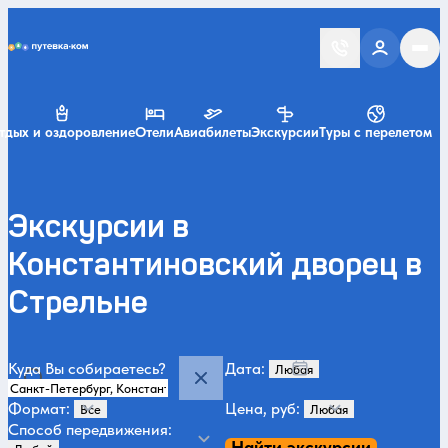
Putevka.com
тдых и оздоровление
Отели
Авиабилеты
Экскурсии
Туры с перелетом
Экскурсии в
Константиновский дворец в
Стрельне
Куда Вы собираетесь?
Дата:
Формат:
Цена, руб:
Способ передвижения:
Найти экскурсии