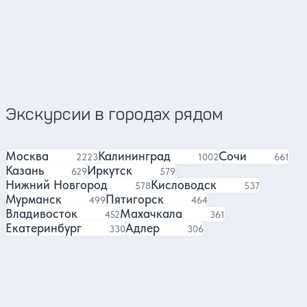
Представи
4.9
7647 отзывов
Экскурсии в городах рядом
Москва
Калининград
Сочи
экскурсии
экскурсии
экскур
2223
1002
661
Казань
Иркутск
экскурсий
экскурсий
629
579
Нижний Новгород
Кисловодск
экскурсий
экскурсий
578
537
Мурманск
Пятигорск
экскурсий
экскурсии
499
464
Владивосток
Махачкала
экскурсии
экскурсия
452
361
Екатеринбург
Адлер
экскурсий
экскурсий
330
306
Отели в Санкт-Петербурге