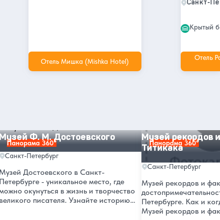
Санкт-Пе
Крытый б
Отель P
Отель Мишка (Mishka Hotel)
Другие интересные места и
достопримечательности в Санкт-
Петербурге
Музей Ф. М. Достоевского
Музей рекордов и фак
Музей Ф. М. Достоевского
Музей рекордов 
Панорама 360°
Панорама 360°
Титикака
Санкт-Петербург
Санкт-Петербург
Музей Достоевского в Санкт-
Петербурге - уникальное место, где
Музей рекордов и фак
можно окунуться в жизнь и творчество
достопримечательнос
великого писателя. Узнайте историю
Петербурге. Как и ког
музея, его адрес и почему он был
Музей рекордов и фак
открыт именно в этом году. Посетите