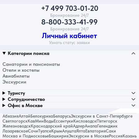
+7 499 703-01-20
Бронирование 24/7
8-800-333-41-99
Бронирование 24/7
Личный кабинет
Узнать статус заявки
Категории поиска
Санатории и пансионаты
Отели и хостелы
Авиабилеты
Экскурсии
Туристу
Сотрудничество
Офис в Москве
Абхазия
Алтай
Белокуриха
Беларусь
Экскурсии в Санкт-Петербурге
Светлогорск
КавМинВоды
Ессентуки
Кисловодск
Пятигорск
Железноводск
Краснодарский край
Адлер
Анапа
Геленджик
Лазаревское
Сочи
Туапсе
Крым
Алушта
Ялта
Евпатория
Саки
Москва и Подмосковье
Башкирия
Экскурсии в Москве
Россия
Казань