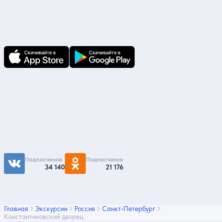
В приложении Ваши заявки и документы
по ним всегда под рукой!
Подпишитесь на нас
Чтобы первыми быть в курсе распродаж и
акций - подписывайтесь на нас в соцсетях
Подписчиков
Подписчиков
34 140
21 176
Главная
Экскурсии
Россия
Санкт-Петербург
Константиновский дворец