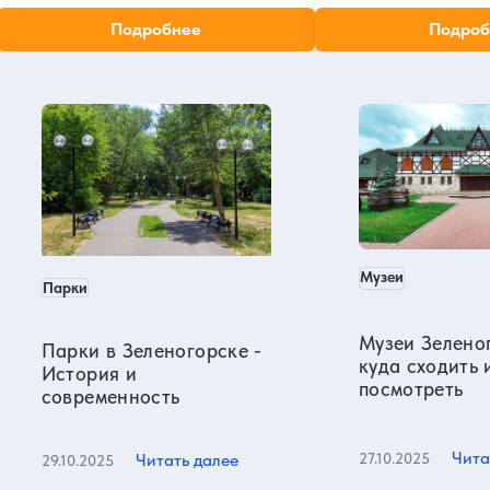
2026 году. Сколько ст
музей и почувствуйте атмосферу эпохи
взрослых и детей. Ка
Подробнее
Подроб
Достоевского.
пешком, на машине и
Санкт-Петербург в нашем блоге
транспорте.
Музеи
Парки
Музеи Зелено
Парки в Зеленогорске -
куда сходить 
История и
посмотреть
современность
Чита
27.10.2025
Читать далее
29.10.2025