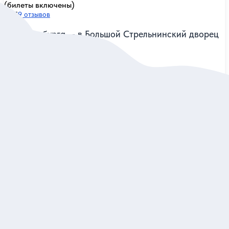
5
9 отзывов
Из Петербурга — в Большой Стрельнинский дворец
(билеты включены)
Пройти по анфиладе парадных залов и раскрыть секреты
императорской резиденции
Групповая
2 600 руб.
за одного
Заказ и описание
5
8 отзывов
Судьбы дворцов и усадеб Петербурга
Проехать мимо роскошных зданий города, узнать о жизни