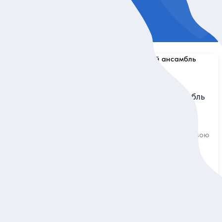
5
12 отзывов
с
Петергоф. Триумфальный ансамбль
ией
Петра Великого
ская
Оценить, как император реализовал свою
история
мечту: затмить Версаль
Индивидуальная
25 000 руб.
за экскурсию
ие
Заказ и описание