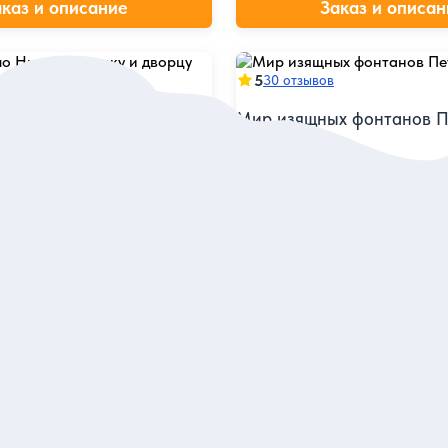
аказ и описание
Заказ и описан
5
30 отзывов
Мир изящных фонтанов П
о Нижнему парку и
ргофа (билеты включены)
Прогуляться по Нижнему парк
Адама и Еву и раскрыть секре
об познакомиться с
загородной резиденцией на
ве
Индивидуальная
8 800 руб.
а одного
за экскурсию
аказ и описание
Заказ и описан
бурге