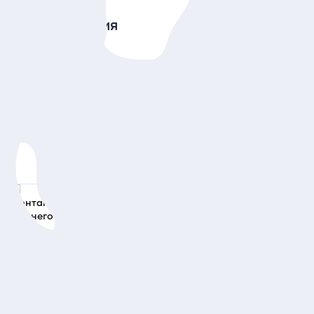
26
Анастасия
03.08.2
ые
Спасибо большое за увлекательную экскурсию!
Получили настоящее удовольствие и с погодой повезл
Советую всем!
Фонтаны Нижнего парка Петергофа: автобусная
экскурсия из Петербурга