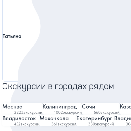
Татьяна
Алексей
Предс
4.9
7647 отзывов
Экскурсии в городах рядом
Москва
Калининград
Сочи
Каз
2223
экскурсии
1002
экскурсии
660
экскурсий
Владивосток
Махачкала
Екатеринбург
Влади
452
экскурсии
361
экскурсия
330
экскурсий
30