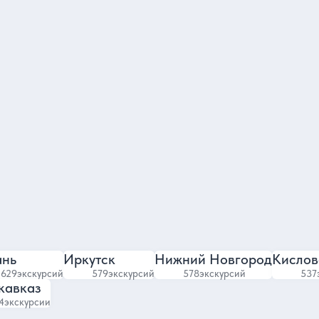
Филипп
тавитель команды гидов
Гид в Санкт-Пете
4.85
4.7
7284 отзыва
5620 отзывов
ань
Иркутск
Нижний Новгород
Кислов
629
экскурсий
579
экскурсий
578
экскурсий
537
кавказ
4
экскурсии