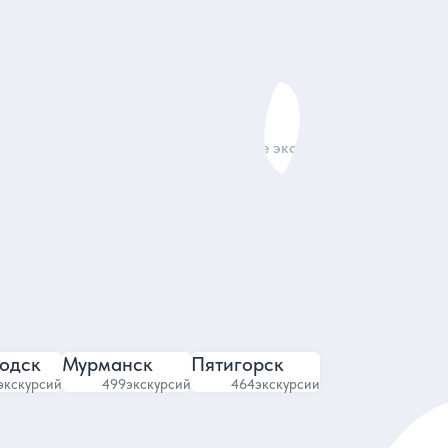
Анастасия
рбурге
Авторские экскурсии и туры
6
4.88
4854 отзыва
одск
Мурманск
Пятигорск
экскурсий
499
экскурсий
464
экскурсии