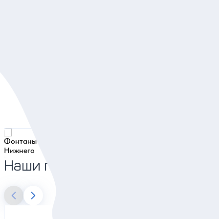
Наталья
04.08.20
Великолепная экскурсия. Спасибо экскурсоводу Ксени
за отличную подачу материала. Рекомендую всем.
Фонтаны Нижнего парка Петергофа: автобусная
экскурсия из Петербурга
Наши гиды в Санкт-Петербурге