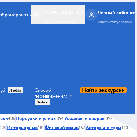
+7 499 703-01-20
Личный кабинет
забронировать
Бронирование 24/7
Узнать статус заявки
Найти экскурсии
уб:
Способ
передвижения:
няки
Переулки и улицы
Усадьбы и дворцы
406
394
392
Интерьерные
Финский залив
Авторские туры
220
181
162
143