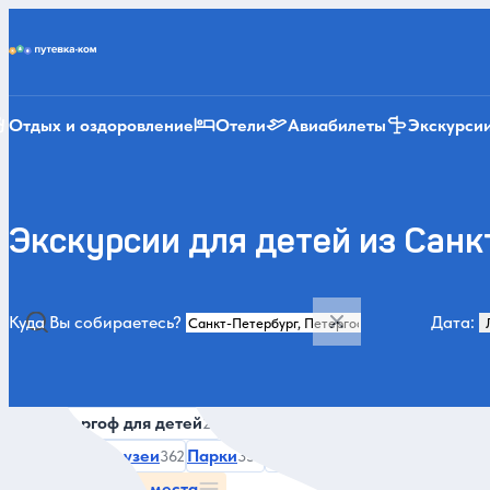
Putevka.com
Отдых и оздоровление
Отели
Авиабилеты
Экскурси
Экскурсии для детей из Санк
Куда Вы собираетесь?
Дата:
Категории и места
Все
Петергоф для детей
Летом
Зимой
Нескучные
20
2536
1503
Искусство и музеи
Парки
Монастыри, церкви, храмы
362
359
Все категории и места