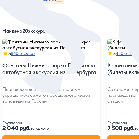
Найдено
20
экскурсий
5
5
840 отзывов
480 отзыво
Фонтаны Нижнего парка Петергофа:
К фонтанам 
автобусная экскурсия из Петербурга
(билеты вкл
Познакомиться в деталях с главным
Сэкономить вр
украшением самого посещаемого музея-
наслаждаться 
заповедника России
с гидом
Групповая
Групповая
2 040 руб.
7 500 руб.
за одного
за