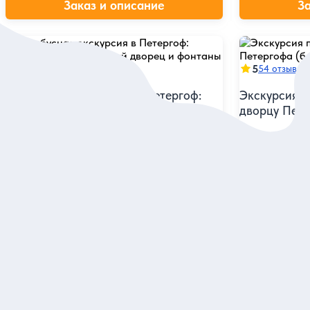
Заказ и описание
З
5
5
81 отзыв
54 отзыва
Автобусная экскурсия в Петергоф:
Экскурсия п
Большой дворец, Малый дворец
дворцу Пете
и фонтаны
Удобный спос
великолепной 
Осмотреть шедевры приморской
Финском зали
резиденции и познакомиться с её историей
Групповая
Групповая
4 900 руб.
4 700 руб.
за одного
з
Заказ и описание
З
Посмотрите еще в Санкт-Петер