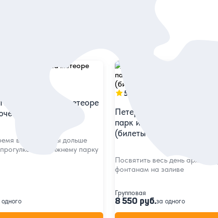
в
5
124 отзыва
Петергофа — на метеоре
Петергоф от А до Я: мете
ючены)
парк и экскурсия в Боль
(билеты включены)
емя в пути, чтобы дольше
прогулкой по Нижнему парку
Посвятить весь день архитект
фонтанам на заливе
Групповая
8 550 руб.
 одного
за одного