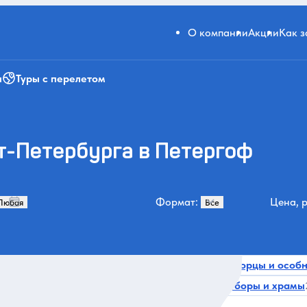
О компании
Акции
Как 
и
Туры с перелетом
т-Петербурга в Петергоф
Формат:
Цена, р
Увидеть главное
Музеи и искусство
Дворцы и особ
596
539
487
Активности
За городом и природа
Соборы и храмы
285
243
239