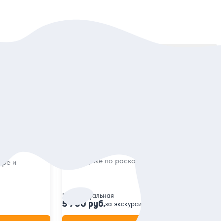
Сортировать:
По популярности
5
112 отзывов
Нижний парк Петергофа: оранжерея,
ор, Нижний
дворцы, фонтаны
шой дворец
Окунуться в прошлое приморской
резиденции русских императоров
на прогулке по роскошному парку
уре и
Индивидуальная
5 700 руб.
за экскурсию