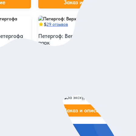
ие
Заказ и описание
5
29 отзывов
етергофа
Петергоф: Верхний сад и Нижний
парк
у, отыскать
т Петра I
Посетить сразу два парка и узнать, чем
фонтаны насолили Екатерине II
Индивидуальная
16 902 руб.
за экскурсию
ие
Заказ и описание