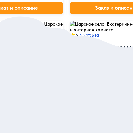
аказ и описание
Заказ и описан
5
в
153 отзыва
кий дворец, парк
Царское село: Екатерини
ело — в небольшой группе
дворец и янтарная комна
ый поэтичный город России,
Изучить великолепные интерье
ворные тайны и полюбоваться
по живописному старинному 
рком
Групповая
3 600 руб.
а одного
за одного
аказ и описание
Заказ и описан
бурге