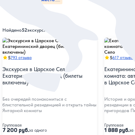
Найдено
52
экскурсий
5
5
793 отзыва
617 отзыво
Экскурсия в Царское Село и
Екатерининс
Екатерининский дворец (билеты
комната: ав
включены)
в Царское С
Без очередей познакомиться с
История и арх
блистательной резиденцией и открыть тайны
резиденции в 
Янтарной комнаты
пригородов П
Групповая
Групповая
7 200 руб.
1 888 руб.
за одного
за