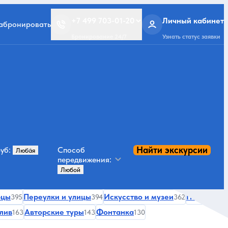
+7 499 703-01-20
Личный кабинет
забронировать
Бронирование 24/7
Узнать статус заявки
Найти экскурсии
уб:
Способ
передвижения:
рцы
Переулки и улицы
Искусство и музеи
Парки
395
394
362
358
лив
Авторские туры
Фонтанка
163
143
130