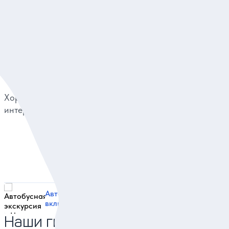
Отзывы путешественников
Сергеева
05.08.20
Хорошая экскурсия, все прошло быстро и очень
интересно. Всем рекомендую
Автобусная экскурсия в Царское Село — всё
включено
Наши гиды в Санкт-Петербурге