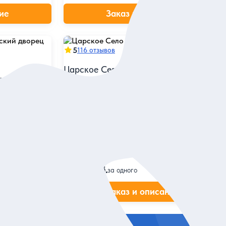
ие
Заказ и описание
5
116 отзывов
Царское Село и Петергоф в мини-
нский
группе
та
Посетить самые красивые пригороды
ры и погулять
Петербурга за 1 день
парку
Групповая
7 590 руб.
за одного
ие
Заказ и описание