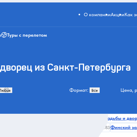
О компании
Акции
Как 
и
Туры с перелетом
 дворец из Санкт-Петербурга
Формат:
Цена, р
Музеи и искусство
Дворцы и особняки
Усадьбы и дво
0
488
407
 природа
Соборы и храмы
Интерьерные
Финский за
238
223
183