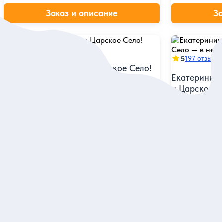
Заказ и описание
З
5
203 отзыва
5
197 отзыво
Всё включено: едем в Царское Село!
Екатерининс
и Царское С
Екатерининский дворец, парк и Янтарная
комната на автобусной однодневной
экскурсии из Петербурга
Осмотреть сам
открыть прид
старинным па
Групповая
Групповая
3 850 руб.
4 960 руб.
за одного
з
Заказ и описание
З
Посмотрите еще в Санкт-Петер