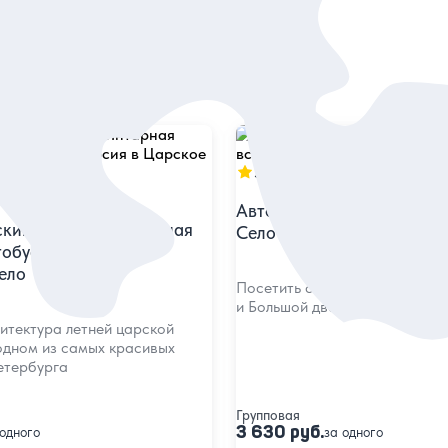
5
496 отзывов
в
Автобусная экскурсия в 
кий дворец и Янтарная
Село — всё включено
тобусная экскурсия
ело
Посетить с гидом Екатеринин
и Большой дворец с Янтарной
итектура летней царской
одном из самых красивых
етербурга
Групповая
3 630 руб.
 одного
за одного