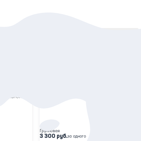
Сортировать:
По популярности
5
343 отзыва
Царское
Царский Пушкин — групповая
автобусная экскурсия из Петербурга
ский парк
Погулять по Екатерининскому парку
 комнатой
и оценить великолепие интерьеров дворца
Групповая
3 300 руб.
за одного