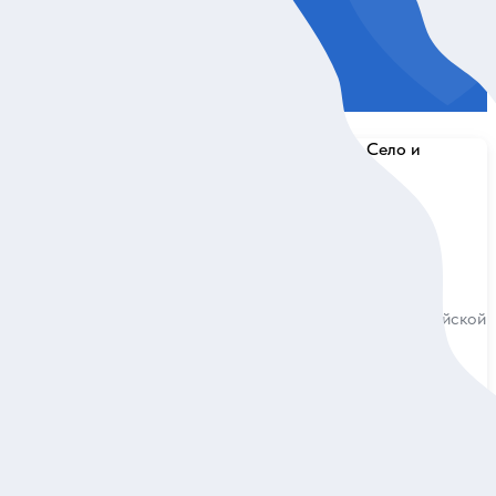
5
78 отзывов
ием
Из Петербурга в Царское Село и
Павловск
ться блеску
Познакомиться с двумя эпохами Российской
крыть сюжеты
империи за один день
Индивидуальная
22 900 руб.
за экскурсию
ие
Заказ и описание