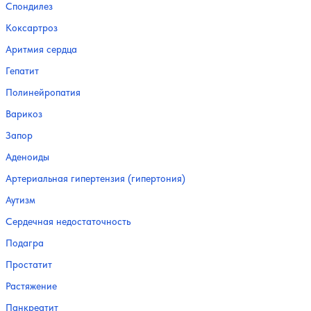
Спондилез
Коксартроз
Аритмия сердца
Гепатит
Полинейропатия
Варикоз
Запор
Аденоиды
Артериальная гипертензия (гипертония)
Аутизм
Сердечная недостаточность
Подагра
Простатит
Растяжение
Панкреатит