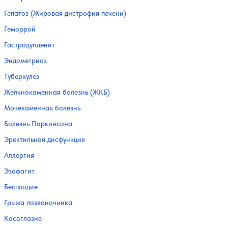
Гепатоз (Жировая дистрофия печени)
Геморрой
Гастродуоденит
Эндометриоз
Туберкулез
Желчнокаменная болезнь (ЖКБ)
Мочекаменная болезнь
Болезнь Паркинсона
Эректильная дисфункция
Аллергия
Эзофагит
Бесплодие
Грыжа позвоночника
Косоглазие