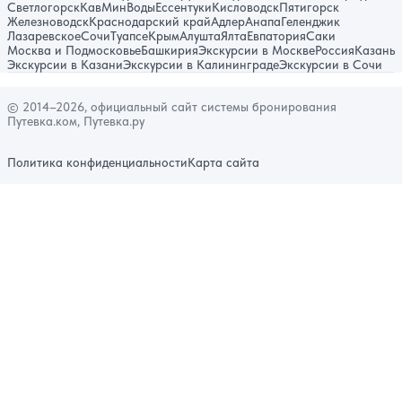
Светлогорск
КавМинВоды
Ессентуки
Кисловодск
Пятигорск
Железноводск
Краснодарский край
Адлер
Анапа
Геленджик
Лазаревское
Сочи
Туапсе
Крым
Алушта
Ялта
Евпатория
Саки
Москва и Подмосковье
Башкирия
Экскурсии в Москве
Россия
Казань
Экскурсии в Казани
Экскурсии в Калининграде
Экскурсии в Сочи
© 2014–2026, официальный сайт системы бронирования
Путевка.ком, Путевка.ру
Политика конфиденциальности
Карта сайта