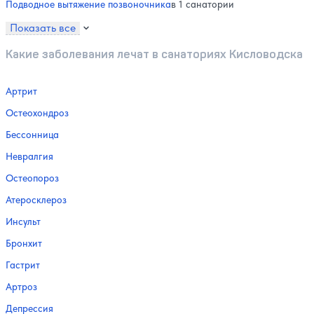
Подводное вытяжение позвоночника
в 1 санатории
Показать все
Какие заболевания лечат в санаториях Кисловодска
Артрит
Остеохондроз
Бессонница
Невралгия
Остеопороз
Атеросклероз
Инсульт
Бронхит
Гастрит
Артроз
Депрессия