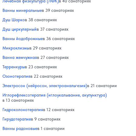
Лечебная физкультура (ЛФК)
в 40 санаториях
Ванны минеральные
в 39 санаториях
Душ Шарко
в 38 санаториях
Душ циркулярный
в 37 санаториях
Ванны йодобромные
в 36 санаториях
Микроклизмы
в 29 санаториях
Ванна жемчужная
в 27 санаториях
Терренкуры
в 23 санаториях
Озонотерапия
в 22 санаториях
Электросон (нейросон, электроанальгезия)
в 21 санатории
Иглорефлексотерапия (иглоукалывание, акупунктура)
в 13 санаториях
Гидроколонотерапия
в 12 санаториях
Гирудотерапия
в 9 санаториях
Ванны радоновые
в 1 санатории