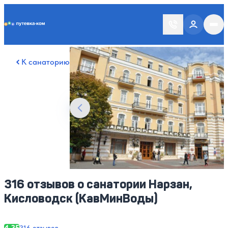
Putevka.com
Смотреть все фото
25
К санаторию
316 отзывов о санатории Нарзан,
Кисловодск (КавМинВоды)
4.35