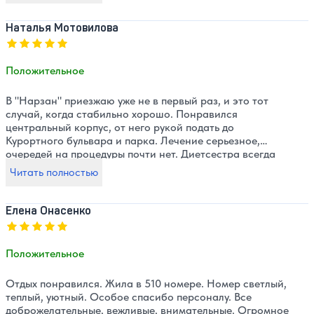
я голодной не была. Отношение персонала
доброжелательное. Мой отдых и небольшие лечебные
Наталья Мотовилова
процедуры помогли мне получить хороший заряд
Оценка, количество звезд:
5
энергии. Большое спасибо вашей компании за
предоставленный сервис.
Положительное
В "Нарзан" приезжаю уже не в первый раз, и это тот
случай, когда стабильно хорошо. Понравился
центральный корпус, от него рукой подать до
Курортного бульвара и парка. Лечение серьезное,
очередей на процедуры почти нет. Диетсестра всегда
спросит, все ли устраивает, повара стараются, вкусно
Читать полностью
готовят. Кормят отлично, еда диетическая, но выбор
есть всегда. Огромное спасибо "Курорт26.ру" и
Катерине за помощь в организации. Она заранее все
Елена Онасенко
пояснила по корпусам и номерам, так что я попала
Оценка, количество звезд:
5
именно туда, куда хотела. Бесплатный трансфер от
компании это очень удобно. Отдельное спасибо за
Положительное
экскурсии и скидки в ЕвроОбувь
Отдых понравился. Жила в 510 номере. Номер светлый,
теплый, уютный. Особое спасибо персоналу. Все
доброжелательные, вежливые, внимательные. Огромное