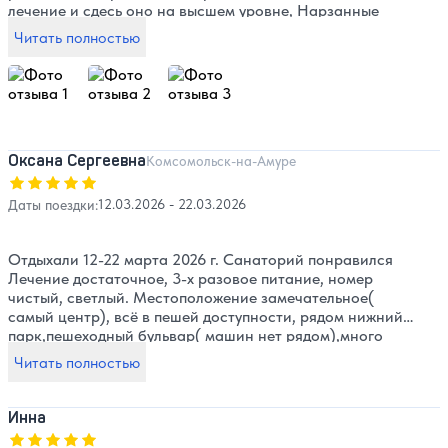
лечение и сдесь оно на высшем уровне, Нарзанные
ванны, ингаляция, физио процедуры, массаж ручной,
Читать полностью
подводный, ЛФК ( инструктор Вера привет!!!).
Однозначно вернусь снова. Спасибо за гостеприимство
сотрудники санатория Нарзан!!!!
Оксана Сергеевна
Комсомольск-на-Амуре
Оценка, количество звезд:
5
Даты поездки:
12.03.2026 - 22.03.2026
Отдыхали 12-22 марта 2026 г. Санаторий понравился
Лечение достаточное, 3-х разовое питание, номер
чистый, светлый. Местоположение замечательное(
самый центр), всё в пешей доступности, рядом нижний
парк,пешеходный бульвар( машин нет рядом),много
живой музыки( не мешает совсем).Медперсонал ,
Читать полностью
работники столовой , отзывчивые,вежливые. Нарзанная
галлерея рядом во дворе, водолечебница, столовая в
одном корпусе( центральный корпус). В столовой
Инна
заказное меню. Не понравился только борщ( вообще
Оценка, количество звезд:
5