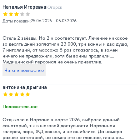
Наталья Игоревна
Югорск
Оценка, количество звезд:
3
Даты поездки:
25.06.2026 - 05.07.2026
Отель 2 звёзды. На 2 и соответствует. Лечение никакое
за десять дней заплатили 23 000, три ванны и два душа,
7 ингаляций, от массажа 5 раз отказалась, в замен
ничего не предложили, хотя бы ванны продлили.
Медицинский персонал не очень приветлив,
сюсюкаются только с теми, кто к ним ездит по 10 раз,
Читать полностью
новенькие им по барабану. В целом персонал не плохой,
особенно на ресепшене. Еда соответствует двум
звездам, голодные не останетесь, но и быстро надоест
антонина дрыгина
одно и тоже. Девочки в столовой приветливые. Номера
Оценка, количество звезд:
5
нормальные, чистые, девочки убирают, стараются.
Второй раз сюда ни за что. Но если хотите бюджетно
Положительное
отдохнуть, но не подлечиться, то нормально, пойдёт.
Отдыхали в Нарзане в марте 2026, выбрали данный
санаторий, т.к в шаговой доступности Нарзанная
галерея, парк, ЖД вокзал, и не ошиблись. Да номера
разных категорий, но номер это не главное, главное