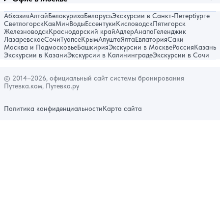
Абхазия
Алтай
Белокуриха
Беларусь
Экскурсии в Санкт-Петербурге
Светлогорск
КавМинВоды
Ессентуки
Кисловодск
Пятигорск
Железноводск
Краснодарский край
Адлер
Анапа
Геленджик
Лазаревское
Сочи
Туапсе
Крым
Алушта
Ялта
Евпатория
Саки
Москва и Подмосковье
Башкирия
Экскурсии в Москве
Россия
Казань
Экскурсии в Казани
Экскурсии в Калининграде
Экскурсии в Сочи
© 2014–2026, официальный сайт системы бронирования
Путевка.ком, Путевка.ру
Политика конфиденциальности
Карта сайта