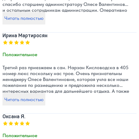
спасибо старшему администратору Олесе Валентиновне
и остальным сотрудникам администрации. Оперативно
решали все вопросы. Обе горничные убиравшие номер
Читать полностью
очень добросовестные и приветливые. Также
заслуживают похвалы работники столовой за быстрое и
качественное обслуживание. В целом весь персонал
Ирина Мартиросян
работает дружно и с высоким качеством. Отлично
Оценка, количество звезд:
5
продуман досуг отдыхающих. Фильмы и концерты
подобраны замечательно. Расположение санатория
Положительное
прекрасное. Отдыхом довольна. Постараюсь приехать
снова.
Третий раз приезжаем в сан. Нарзан Кисловодска в 405
номер люкс поскольку нас трое. Очень признательны
менеджеру Олесе Валентиновне, которая учла все наши
пожелания по размещению и предложила несколько
интересных вариантов для дальнейшего отдыха. А также
хочется отметить высокий профессионализм диетсестры
Читать полностью
Татьяны Валентиновны и всего персонала столовой за
доброжелательность и внимание. Спасибо за отдых!
Оксана Я.
Оценка, количество звезд:
5
Положительное