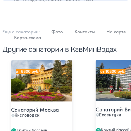
задуматься и пересмотреть политику оказания
МЕДИЦИНСКИХ (!!!) услуг.
Еще о cанатории:
Фото
Контакты
На карте
Карта-схема
Другие санатории в КавМинВодах
Санаторий Москва
Санаторий Викт
от 8800 руб.
от 10800 руб.
Санаторий Ви
Санаторий Москва
Ессентуки
Кисловодск
Крытый бассей
Крытый бассейн