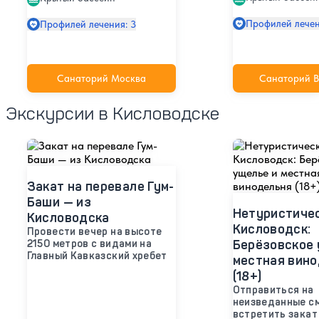
Профилей лечен
Профилей лечения: 3
Санаторий Москва
Санаторий В
Экскурсии в Кисловодске
Закат на перевале Гум-
Баши — из
Нетуристиче
Кисловодска
Кисловодск:
Провести вечер на высоте
Берёзовское 
2150 метров с видами на
Главный Кавказский хребет
местная вин
(18+)
Отправиться на
неизведанные с
встретить закат 