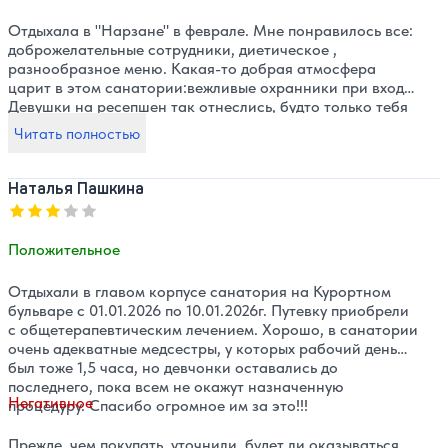
Отдыхала в "Нарзане" в феврале. Мне понравилось все:
доброжелательные сотрудники, диетическое ,
разнообразное меню. Какая-то добрая атмосфера
царит в этом санатории:вежливые охранники при входе.
Девушки на ресепшен так отнеслись, будто только тебя
и ждали. Стелла помогла мне с одним важным для меня
Читать полностью
вопросом. Сразу отозвалась без лишних слов.
Официантки и диетсестра-милые люди. Горничные
убирают каждый день. На все вопросы ответят с
Наталья Пашкина
удовольствием. Врач Волкова О. В.-профессионал и
Оценка, количество звезд:
3
добрый человек. Девочки-медсестры готовы помочь- и
это без всякого напряжения. Я полна положительных
Положительное
впечатлений об этом санатории и , если получится-то
приеду еще!
Отдыхали в главом корпусе санатория на Курортном
бульваре с 01.01.2026 по 10.01.2026г. Путевку приобрели
с общетерапевтическим лечением. Хорошо, в санатории
очень адекватные медсестры, у которых рабочий день
был тоже 1,5 часа, но девчонки оставались до
последнего, пока всем не окажут назначенную
Негативное
процедуру. Спасибо огромное им за это!!!
Прежде, чем покупать, уточнили, будет ли оказываться