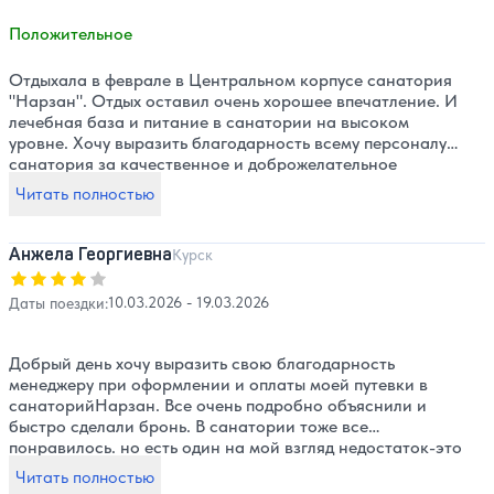
никакой). Номер иногда забывали или не успевали
убирать, приходилось напоминать Есть лифт( 5 этажей).
Положительное
На рецепшене милые девочки быстро разобрались с
заселением, ( заказывали один номер на двоих, по
Отдыхала в феврале в Центральном корпусе санатория
приезду оказались в разных номерах и этажах) . На
"Нарзан". Отдых оставил очень хорошее впечатление. И
длительные экскурсии выдают сухой паек( за 3 дня
лечебная база и питание в санатории на высоком
заказать в столовой). Пожелания только к столовой-
уровне. Хочу выразить благодарность всему персоналу
разнообразить меню.Везде стоят фигуры Чебурашек(
санатория за качественное и доброжелательное
там снимался фильм Чебурашка).
обслуживание. Отдельную благодарность выражаю
Читать полностью
Загуменной Татьяне Анатольевне за высокую
организацию работы санатория! Большое спасибо
массажисту Степанову Ивану Анатольевичу за высокий
Анжела Георгиевна
Курск
профессионализм! И огромная благодарность за
Оценка, количество звезд:
4
внимание и отзывчивость Эдиковой Татьяне
Даты поездки:
10.03.2026 - 19.03.2026
Валентиновне! Желаю коллективу санатория удачи и
процветания!
Добрый день хочу выразить свою благодарность
менеджеру при оформлении и оплаты моей путевки в
санаторийНарзан. Все очень подробно объяснили и
быстро сделали бронь. В санатории тоже все
понравилось. но есть один на мой взгляд недостаток-это
нет банкоматов ни одного из банков. Чтобы снять
Читать полностью
наличные пришлось ехать в город. Питание нормальное