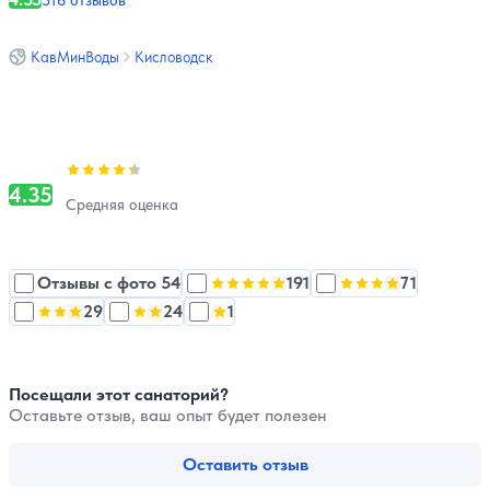
316 отзывов
КавМинВоды
Кисловодск
Оценка, количество звезд:
4.35
4.35
Средняя оценка
Отзывы с фото 54
191
71
Оценка, количество звезд:
Оценка, количеств
5
29
24
1
Оценка, количество звезд:
Оценка, количество звезд:
Оценка, количество звезд:
3
2
1
Посещали этот санаторий?
Оставьте отзыв, ваш опыт будет полезен
Оставить отзыв