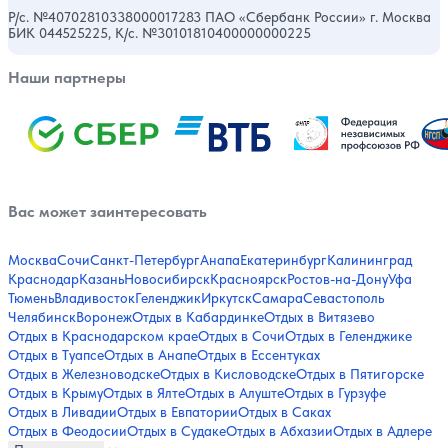
Р/с. №40702810338000017283 ПАО «Сбербанк России» г. Москва
БИК 044525225, К/с. №30101810400000000225
Наши партнеры
Вас может заинтересовать
Москва
Сочи
Санкт-Петербург
Анапа
Екатеринбург
Калининград
Краснодар
Казань
Новосибирск
Красноярск
Ростов-на-Дону
Уфа
Тюмень
Владивосток
Геленджик
Иркутск
Самара
Севастополь
Челябинск
Воронеж
Отдых в Кабардинке
Отдых в Витязево
Отдых в Краснодарском крае
Отдых в Сочи
Отдых в Геленджике
Отдых в Туапсе
Отдых в Анапе
Отдых в Ессентуках
Отдых в Железноводске
Отдых в Кисловодске
Отдых в Пятигорске
Отдых в Крыму
Отдых в Ялте
Отдых в Алуште
Отдых в Гурзуфе
Отдых в Ливадии
Отдых в Евпатории
Отдых в Саках
Отдых в Феодосии
Отдых в Судаке
Отдых в Абхазии
Отдых в Адлере