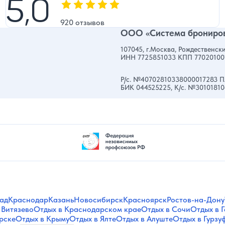
5,0
5,0
Оценка, количество звезд:
920 отзывов
ООО «Система брониров
107045, г.Москва, Рождественски
ИНН 7725851033 КПП 77020100
Р/с. №40702810338000017283 П
БИК 044525225, К/с. №3010181
ад
Краснодар
Казань
Новосибирск
Красноярск
Ростов-на-Дону
 Витязево
Отдых в Краснодарском крае
Отдых в Сочи
Отдых в 
рске
Отдых в Крыму
Отдых в Ялте
Отдых в Алуште
Отдых в Гурзу