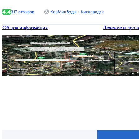
4.4
317 отзывов
КавМинВоды
Кисловодск
Общая информация
Лечение и проц