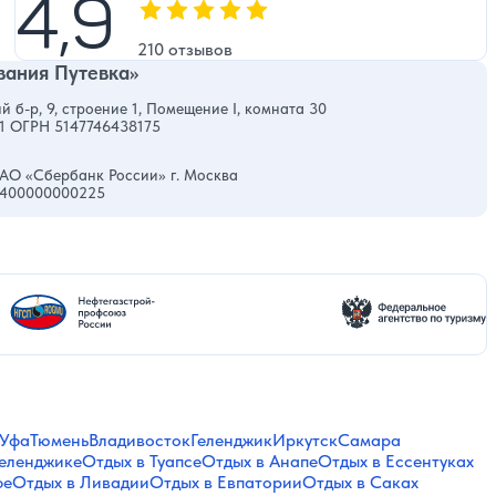
4,9
4,9
Оценка, количество звезд:
210 отзывов
ания Путевка»
й б-р, 9, строение 1, Помещение I, комната 30
1 ОГРН 5147746438175
АО «Сбербанк России» г. Москва
0400000000225
Уфа
Тюмень
Владивосток
Геленджик
Иркутск
Самара
Геленджике
Отдых в Туапсе
Отдых в Анапе
Отдых в Ессентуках
фе
Отдых в Ливадии
Отдых в Евпатории
Отдых в Саках