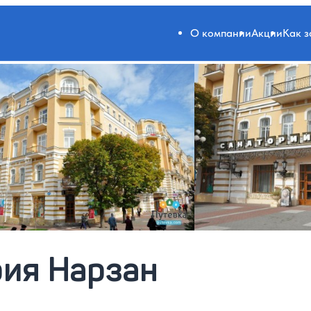
О компании
Акции
Как 
рия Нарзан