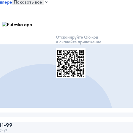
длере
Показать все
Отсканируйте QR-код
и скачайте приложение
41-99
24/7