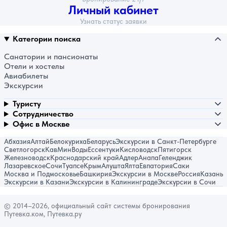
Личный кабинет
Узнать статус заявки
Категории поиска
Санатории и пансионаты
Отели и хостелы
Авиабилеты
Экскурсии
Туристу
Сотрудничество
Офис в Москве
Абхазия
Алтай
Белокуриха
Беларусь
Экскурсии в Санкт-Петербурге
Светлогорск
КавМинВоды
Ессентуки
Кисловодск
Пятигорск
Железноводск
Краснодарский край
Адлер
Анапа
Геленджик
Лазаревское
Сочи
Туапсе
Крым
Алушта
Ялта
Евпатория
Саки
Москва и Подмосковье
Башкирия
Экскурсии в Москве
Россия
Казань
Экскурсии в Казани
Экскурсии в Калининграде
Экскурсии в Сочи
© 2014–2026, официальный сайт системы бронирования
Путевка.ком, Путевка.ру