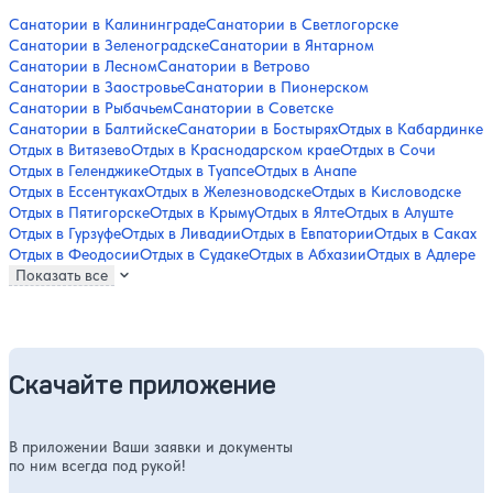
Санатории в Калининграде
Санатории в Светлогорске
Санатории в Зеленоградске
Санатории в Янтарном
Санатории в Лесном
Санатории в Ветрово
Санатории в Заостровье
Санатории в Пионерском
Санатории в Рыбачьем
Санатории в Советске
Санатории в Балтийске
Санатории в Бостырях
Отдых в Кабардинке
Отдых в Витязево
Отдых в Краснодарском крае
Отдых в Сочи
Отдых в Геленджике
Отдых в Туапсе
Отдых в Анапе
Отдых в Ессентуках
Отдых в Железноводске
Отдых в Кисловодске
Отдых в Пятигорске
Отдых в Крыму
Отдых в Ялте
Отдых в Алуште
Отдых в Гурзуфе
Отдых в Ливадии
Отдых в Евпатории
Отдых в Саках
Отдых в Феодосии
Отдых в Судаке
Отдых в Абхазии
Отдых в Адлере
Показать все
Скачайте приложение
В приложении Ваши заявки и документы
по ним всегда под рукой!