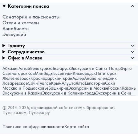
Категории поиска
Санатории и пансионаты
Отели и хостелы
Авиабилеты
Экскурсии
Туристу
Сотрудничество
Офис в Москве
Абхазия
Алтай
Белокуриха
Беларусь
Экскурсии в Санкт-Петербурге
Светлогорск
КавМинВоды
Ессентуки
Кисловодск
Пятигорск
Железноводск
Краснодарский край
Адлер
Анапа
Геленджик
Лазаревское
Сочи
Туапсе
Крым
Алушта
Ялта
Евпатория
Саки
Москва и Подмосковье
Башкирия
Экскурсии в Москве
Россия
Казань
Экскурсии в Казани
Экскурсии в Калининграде
Экскурсии в Сочи
© 2014–2026, официальный сайт системы бронирования
Путевка.ком, Путевка.ру
Политика конфиденциальности
Карта сайта