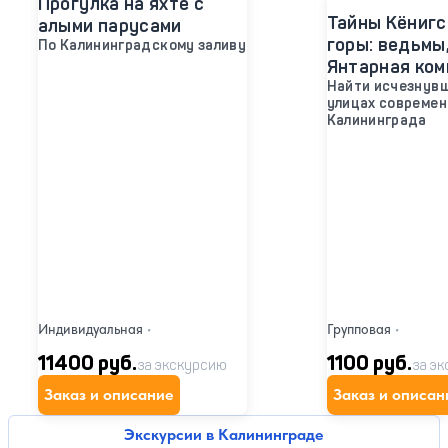
Прогулка на яхте с
Тайны Кёнигс
алыми парусами
горы: ведьмы
По Калининградскому заливу
Янтарная ком
Найти исчезнувш
улицах современ
Калининграда
Индивидуальная
•
Групповая
•
11400 руб.
1100 руб.
за экскурсию
за э
Заказ и описание
Заказ и описан
Экскурсии в Калининграде