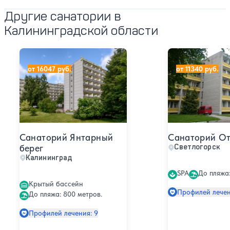
Другие санатории в
Калининградской области
Санаторий Янтарный берег
Санаторий Отр
от 16047 руб.
от 11340 руб.
Санаторий Янтарный
Санаторий О
берег
Светлогорск
Калининград
SPA
До пляжа:
Крытый бассейн
Профилей лечен
До пляжа: 800 метров.
Профилей лечения: 9