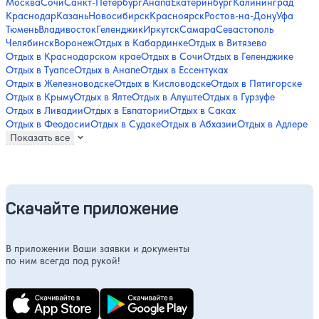
Москва
Сочи
Санкт-Петербург
Анапа
Екатеринбург
Калининград
Краснодар
Казань
Новосибирск
Красноярск
Ростов-на-Дону
Уфа
Тюмень
Владивосток
Геленджик
Иркутск
Самара
Севастополь
Челябинск
Воронеж
Отдых в Кабардинке
Отдых в Витязево
Отдых в Краснодарском крае
Отдых в Сочи
Отдых в Геленджике
Отдых в Туапсе
Отдых в Анапе
Отдых в Ессентуках
Отдых в Железноводске
Отдых в Кисловодске
Отдых в Пятигорске
Отдых в Крыму
Отдых в Ялте
Отдых в Алуште
Отдых в Гурзуфе
Отдых в Ливадии
Отдых в Евпатории
Отдых в Саках
Отдых в Феодосии
Отдых в Судаке
Отдых в Абхазии
Отдых в Адлере
Показать все
Скачайте приложение
В приложении Ваши заявки и документы
по ним всегда под рукой!