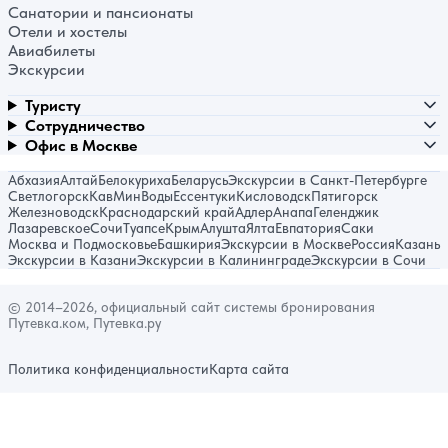
Санатории и пансионаты
Отели и хостелы
Авиабилеты
Экскурсии
Туристу
Сотрудничество
Офис в Москве
Абхазия
Алтай
Белокуриха
Беларусь
Экскурсии в Санкт-Петербурге
Светлогорск
КавМинВоды
Ессентуки
Кисловодск
Пятигорск
Железноводск
Краснодарский край
Адлер
Анапа
Геленджик
Лазаревское
Сочи
Туапсе
Крым
Алушта
Ялта
Евпатория
Саки
Москва и Подмосковье
Башкирия
Экскурсии в Москве
Россия
Казань
Экскурсии в Казани
Экскурсии в Калининграде
Экскурсии в Сочи
© 2014–2026, официальный сайт системы бронирования
Путевка.ком, Путевка.ру
Политика конфиденциальности
Карта сайта