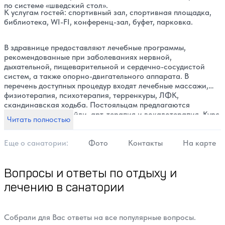
по системе «шведский стол».
К услугам гостей: спортивный зал, спортивная площадка,
библиотека, WI-FI, конференц-зал, буфет, парковка.
В здравнице предоставляют лечебные программы,
рекомендованные при заболеваниях нервной,
дыхательной, пищеварительной и сердечно-сосудистой
систем, а также опорно-двигательного аппарата. В
перечень доступных процедур входят лечебные массажи,
физиотерапия, психотерапия, терренкуры, ЛФК,
скандинавская ходьба. Постояльцам предлагаются
кислородные коктейли, арт-терапия и вокалотерапия. Курс
Читать полностью
процедур подбирается индивидуально с учетом основного
заболевания и противопоказаний.
Еще о cанатории:
Фото
Контакты
На карте
Вопросы и ответы по отдыху и
лечению в санатории
Собрали для Вас ответы на все популярные вопросы.