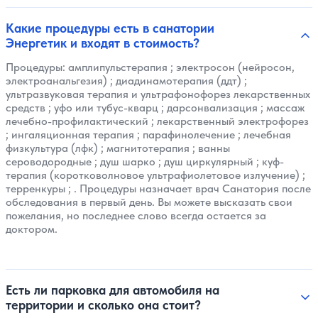
Какие процедуры есть в санатории
Энергетик и входят в стоимость?
Процедуры:
амплипульстерапия
;
электросон (нейросон,
электроанальгезия)
;
диадинамотерапия (ддт)
;
ультразвуковая терапия и ультрафонофорез лекарственных
средств
;
уфо или тубус-кварц
;
дарсонвализация
;
массаж
лечебно-профилактический
;
лекарственный электрофорез
;
ингаляционная терапия
;
парафинолечение
;
лечебная
физкультура (лфк)
;
магнитотерапия
;
ванны
сероводородные
;
душ шарко
;
душ циркулярный
;
куф-
терапия (коротковолновое ультрафиолетовое излучение)
;
терренкуры
; . Процедуры назначает врач Санатория после
обследования в первый день. Вы можете высказать свои
пожелания, но последнее слово всегда остается за
доктором.
Есть ли парковка для автомобиля на
территории и сколько она стоит?