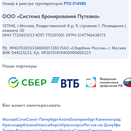
Номер в реестре туроператоров
РТО 014980
ООО «Система бронирования Путевка»
107045, г.Москва, Рождественский б-р, 9, строение 1, Помещение I,
комната 30
ИНН 7725851033 КПП 770201001 ОГРН 5147746438175
Р/с. №40702810338000017283 ПАО «Сбербанк России» г. Москва
БИК 044525225, К/с. №30101810400000000225
Наши партнеры
Вас может заинтересовать
Москва
Сочи
Санкт-Петербург
Анапа
Екатеринбург
Калининград
Краснодар
Казань
Новосибирск
Красноярск
Ростов-на-Дону
Уфа
Тюмень
Владивосток
Геленджик
Иркутск
Самара
Севастополь