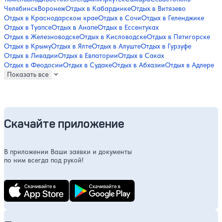
Челябинск
Воронеж
Отдых в Кабардинке
Отдых в Витязево
Отдых в Краснодарском крае
Отдых в Сочи
Отдых в Геленджике
Отдых в Туапсе
Отдых в Анапе
Отдых в Ессентуках
Отдых в Железноводске
Отдых в Кисловодске
Отдых в Пятигорске
Отдых в Крыму
Отдых в Ялте
Отдых в Алуште
Отдых в Гурзуфе
Отдых в Ливадии
Отдых в Евпатории
Отдых в Саках
Отдых в Феодосии
Отдых в Судаке
Отдых в Абхазии
Отдых в Адлере
Показать все
Скачайте приложение
В приложении Ваши заявки и документы
по ним всегда под рукой!