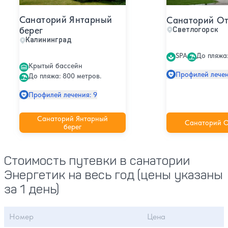
Санаторий Янтарный
Санаторий О
берег
Светлогорск
Калининград
SPA
До пляжа:
Крытый бассейн
Профилей лечен
До пляжа: 800 метров.
Профилей лечения: 9
Санаторий Янтарный
Санаторий О
берег
Стоимость путевки в санатории
Энергетик на весь год (цены указаны
за 1 день)
Номер
Цена