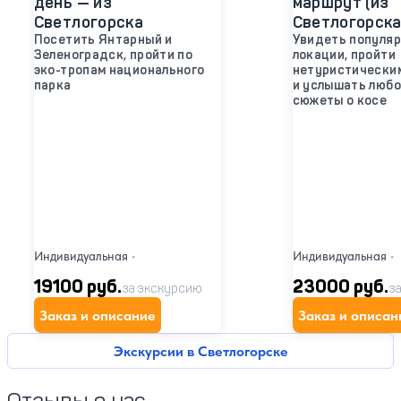
день — из
маршрут (из
Светлогорска
Светлогорска
Посетить Янтарный и
Увидеть популя
Зеленоградск, пройти по
локации, пройти
эко-тропам национального
нетуристически
парка
и услышать люб
сюжеты о косе
Индивидуальная
•
Индивидуальная
•
19100 руб.
23000 руб.
за экскурсию
з
Заказ и описание
Заказ и описан
Экскурсии в Светлогорске
Отзывы о нас