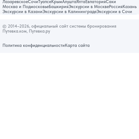
Лазаревское
Сочи
Туапсе
Крым
Алушта
Ялта
Евпатория
Саки
Москва и Подмосковье
Башкирия
Экскурсии в Москве
Россия
Казань
Экскурсии в Казани
Экскурсии в Калининграде
Экскурсии в Сочи
© 2014–2026, официальный сайт системы бронирования
Путевка.ком, Путевка.ру
Политика конфиденциальности
Карта сайта