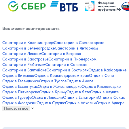
Вас может заинтересовать
Санатории в Калининграде
Санатории в Светлогорске
Санатории в Зеленоградске
Санатории в Янтарном
Санатории в Лесном
Санатории в Ветрово
Санатории в Заостровье
Санатории в Пионерском
Санатории в Рыбачьем
Санатории в Советске
Санатории в Балтийске
Санатории в Бостырях
Отдых в Кабардинке
Отдых в Витязево
Отдых в Краснодарском крае
Отдых в Сочи
Отдых в Геленджике
Отдых в Туапсе
Отдых в Анапе
Отдых в Ессентуках
Отдых в Железноводске
Отдых в Кисловодске
Отдых в Пятигорске
Отдых в Крыму
Отдых в Ялте
Отдых в Алуште
Отдых в Гурзуфе
Отдых в Ливадии
Отдых в Евпатории
Отдых в Саках
Отдых в Феодосии
Отдых в Судаке
Отдых в Абхазии
Отдых в Адлере
Показать все