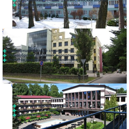
Современный лечебно-диагностический корпус.
Квалифицированные сотрудники.
Профилей лечения:
5
SPA
Санаторий Тройка
Нет цен или свободных мест на выбранные даты
Выбрать другой вариант
4.6
37 отзывов
Светлогорск
Квалифицированные специалисты.
Разнообразие досуговых мероприятий.
Развитая инфраструктура санатория.
Профилей лечения:
4
Крытый бассейн
Открытый бассейн
Санаторий Белое солнце
Нет цен или свободных мест на выбранные даты
Выбрать другой вариант
4.4
10 отзывов
Светлогорск
Развитая инфраструктура.
Комплексное лечение.
Благоприятный климат.