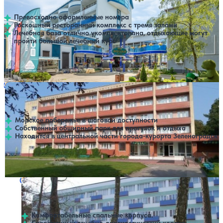
4.2
220 отзывов
Светлогорск
Превосходно оформленные номера
Роскошный ресторанный комплекс с тремя залами
Лечебная база отлично укомплектована, отдыхающие могут
пройти большой лечебный курс
Профилей лечения:
8
Крытый бассейн
SPA
Санаторий Зеленоградск
Нет цен или свободных мест на выбранные даты
Выбрать другой вариант
4.1
178 отзывов
Калининград
Морское побережье в шаговой доступности
Собственный обширный парк для прогулок и отдыха
Находится в центральной части города-курорта Зеленоградск
Профилей лечения:
3
Санаторий Светлогорский
Нет цен или свободных мест на выбранные даты
Выбрать другой вариант
Светлогорск
Комфортабельные спальные корпуса.