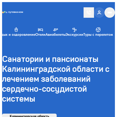
Putevka.com
тдых и оздоровление
Отели
Авиабилеты
Экскурсии
Туры с перелетом
Санатории и пансионаты
Калининградской области с
лечением заболеваний
сердечно-сосудистой
системы
Найти
Регион, курорт или название
Профиль лечения:
Отдыхающие:
Дата заезда:
Кол-во ночей:
Калининградская область