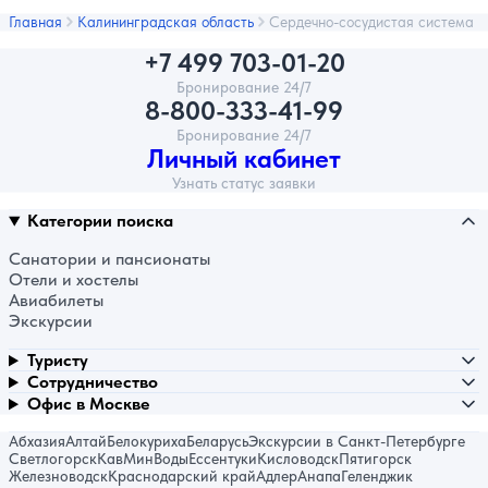
Главная
Калининградская область
Сердечно-сосудистая система
+7 499 703-01-20
Бронирование 24/7
8-800-333-41-99
Бронирование 24/7
Личный кабинет
Узнать статус заявки
Категории поиска
Санатории и пансионаты
Отели и хостелы
Авиабилеты
Экскурсии
Туристу
Сотрудничество
Офис в Москве
Абхазия
Алтай
Белокуриха
Беларусь
Экскурсии в Санкт-Петербурге
Светлогорск
КавМинВоды
Ессентуки
Кисловодск
Пятигорск
Железноводск
Краснодарский край
Адлер
Анапа
Геленджик