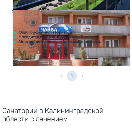
Профилей лечения:
5
Открытый бассейн
SPA
Санаторий Чайка
Нет цен или свободных мест на выбранные даты
Выбрать другой вариант
2
1 отзыв
Зеленоградск
Облагороженная территория.
Находится в живописной зеленой зоне.
Многообразие развлекательных программ.
Профилей лечения:
4
1
Предыдущая страница
Следующая страница
Санатории в Калининградской
области с лечением