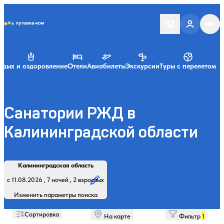
Putevka.com
тдых и оздоровление
Отели
Авиабилеты
Экскурсии
Туры с перелетом
Санатории РЖД в
Калининградской области
Найти
Регион, курорт или название
Профиль лечения:
Отдыхающие:
Дата заезда:
Кол-во ночей:
Калининградская область
Начните вводить название региона, курорта или объекта
с 11.08.2026 , 7 ночей , 2 взрослых
Изменить параметры поиска
Сортировка
На карте
Фильтр
1