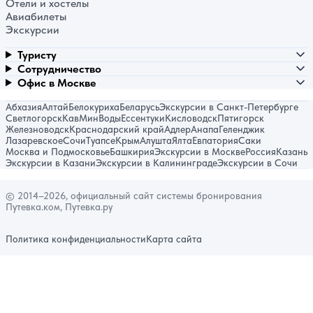
Отели и хостелы
Авиабилеты
Экскурсии
Туристу
Сотрудничество
Офис в Москве
Абхазия
Алтай
Белокуриха
Беларусь
Экскурсии в Санкт-Петербурге
Светлогорск
КавМинВоды
Ессентуки
Кисловодск
Пятигорск
Железноводск
Краснодарский край
Адлер
Анапа
Геленджик
Лазаревское
Сочи
Туапсе
Крым
Алушта
Ялта
Евпатория
Саки
Москва и Подмосковье
Башкирия
Экскурсии в Москве
Россия
Казань
Экскурсии в Казани
Экскурсии в Калининграде
Экскурсии в Сочи
© 2014–2026, официальный сайт системы бронирования
Путевка.ком, Путевка.ру
Политика конфиденциальности
Карта сайта