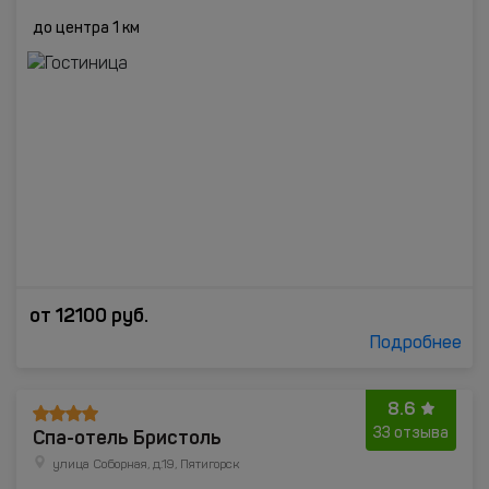
до центра 1 км
от
12100
руб.
Подробнее
8.6
Спа-отель Бристоль
33 отзыва
улица Соборная, д.19, Пятигорск