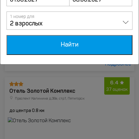
1 номер для
2 взрослых
Найти
от
2500
руб.
Подробнее
6.4
Отель Золотой Комплекс
37 оценок
Проспект Калинина д.38а, стр.1, Пятигорск
до центра 0.8 км