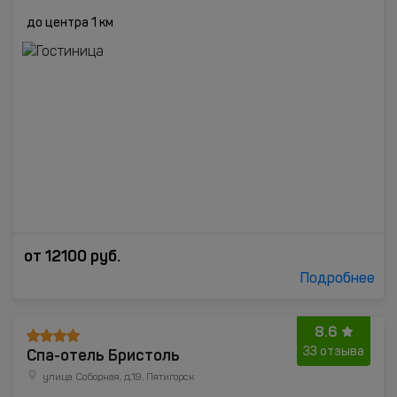
до центра 1 км
от
12100
руб.
Подробнее
8.6
Спа-отель Бристоль
33 отзыва
улица Соборная, д.19, Пятигорск