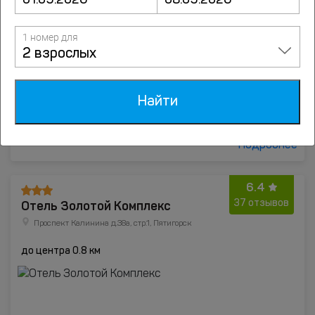
1 номер для
2 взрослых
Найти
от
2500
руб.
Подробнее
6.4
Отель Золотой Комплекс
37 отзывов
Проспект Калинина д.38а, стр.1, Пятигорск
до центра 0.8 км