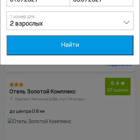
1 номер для
2 взрослых
Найти
от
2500
руб.
Подробнее
6.4
Отель Золотой Комплекс
37 оценок
Проспект Калинина д.38а, стр.1, Пятигорск
до центра 0.8 км