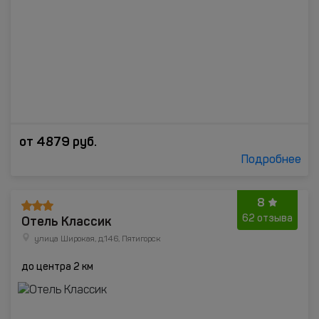
от
4879
руб.
Подробнее
8
Отель Классик
62 отзыва
улица Широкая, д.146, Пятигорск
до центра 2 км