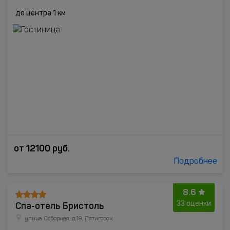
до центра 1 км
от
12100
руб.
Подробнее
8.6
Спа-отель Бристоль
33 оценки
улица Соборная, д.19, Пятигорск