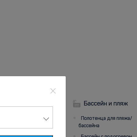
×
Бассейн и пляж
Парковка
Полотенца для пляжа/
Парковка (по запросу)
бассейна