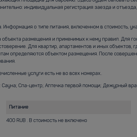
отдыхающих площадка для барбекю. Здесь будем баловать с
ительно: индивидуальная регистрация заезда и отъезда, 
. Информация о типе питания, включенном в стоимость, ук
а объекта размещения и применимых к нему правил. Для г
стоверение. Для квартир, апартаментов и иных объектов, 
ентам определяются объектом размещения. После совершен
ования.
ечисленные услуги есть не во всех номерах..
; Сауна; Спа-центр; Аптечка первой помощи; Дежурный вра
Питание
400 RUB . В стоимость не включено