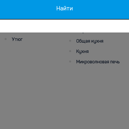
Диетическое меню
Найти
Фен (по запросу)
(по запросу)
Хранение багажа
Завтрак
Телефон
Кафе
Утюг
Общая кухня
Кухня
Микроволновая печь