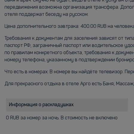
баня и врач. Скучно не будет, ведь в отеле к услугам 
передвижения возможна организация трансфера. Дополн
отеля поддержат беседу на русском.
Цена дополнительного завтрака: 400.00 RUB на человека
Требования к документам для заселения зависят от тип
паспорт РФ, заграничный паспорт или водительское удо
по правилам конкретного объекта, требования к докум
номеру телефона, указанному в подтверждении бронир
Что есть в номерах: В номере вы найдёте телевизор. Пер
Для прекрасного отдыха в отеле Арго есть Баня; Массаж
Информация о раскладушках
0 RUB за номер за ночь. В стоимость не включено