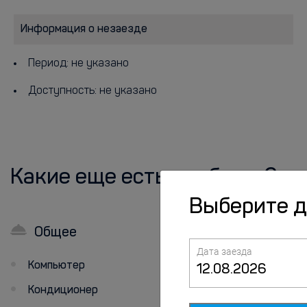
Информация о незаезде
Период: не указано
Доступность: не указано
Какие еще есть удобства?
Выберите 
Общее
В номерах
Дата заезда
Компьютер
Люкс для
новобрачных
Кондиционер