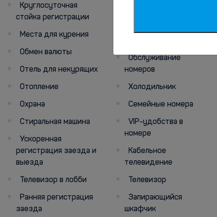
Номера для
Круглосуточная
некурящих
стойка регистрации
Номера со
Места для курения
звукоизоляцией
Обмен валюты
Обслуживание
Отель для некурящих
номеров
Отопление
Холодильник
Охрана
Семейные номера
Стиральная машина
VIP-удобства в
номере
Ускоренная
регистрация заезда и
Кабельное
выезда
телевидение
Телевизор в лобби
Телевизор
Ранняя регистрация
Запирающийся
заезда
шкафчик