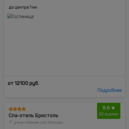
до центра 1 км
от
12100
руб.
Подробнее
8.6
Спа-отель Бристоль
33 оценки
улица Соборная, д.19, Пятигорск