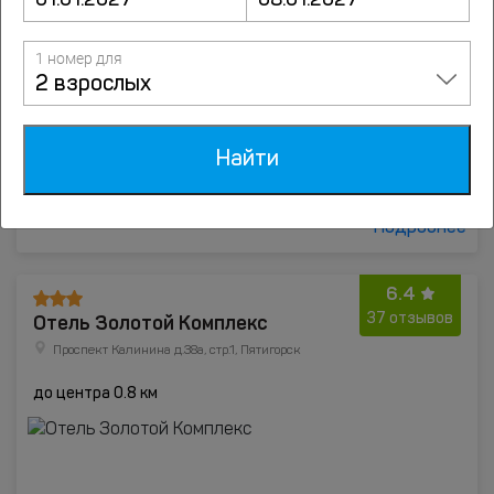
1 номер для
2 взрослых
Найти
от
2500
руб.
Подробнее
6.4
Отель Золотой Комплекс
37 отзывов
Проспект Калинина д.38а, стр.1, Пятигорск
до центра 0.8 км