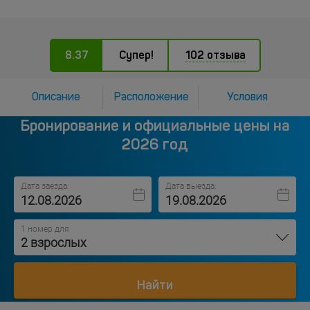
8.37
Супер!
102 отзыва
Описание
Расположение
Условия
Бронирование и официальные цены на
2026 год
Дата заезда:
Дата выезда:
1 номер для
2 взрослых
Найти