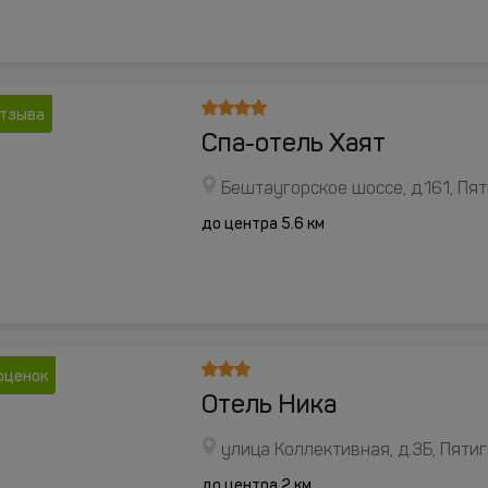
отзыва
Спа-отель Хаят
Бештаугорское шоссе, д.161, Пя
до центра 5.6 км
оценок
Отель Ника
улица Коллективная, д.3Б, Пяти
до центра 2 км