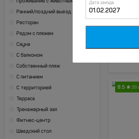
Проживание с животными
Дата заезда
8.7
Ранний/поздний выезд
44 
Ресторан
Рядом с пляжем
Сауна
С балконом
Собственный пляж
С питанием
8.5
39 
С территорией
Терраса
Тренажерный зал
Фитнес-центр
Шведский стол