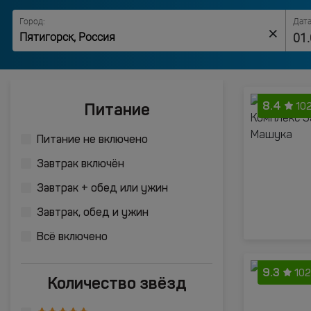
Город:
Дата
×
8.4
Питание
10
Питание не включено
Завтрак включён
Завтрак + обед или ужин
Завтрак, обед и ужин
Всё включено
9.3
102
Количество звёзд