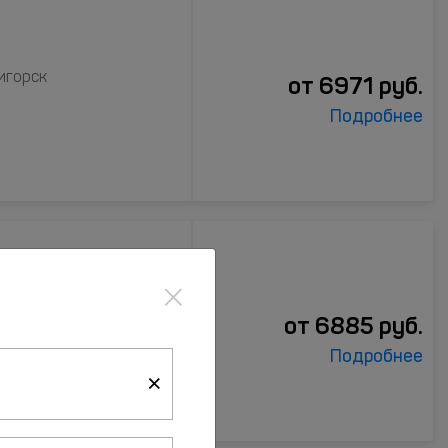
игорск
от
6971
руб.
Подробнее
×
горск
от
6885
руб.
Подробнее
×