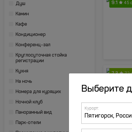
9.1
45 
Душ
Камин
Кафе
Кондиционер
Конференц-зал
Круглосуточная стойка
регистрации
Кухня
7.3
72 
На ночь
Выберите 
Номера для курящих
Ночной клуб
Курорт:
Панорамный вид
Парк-отели