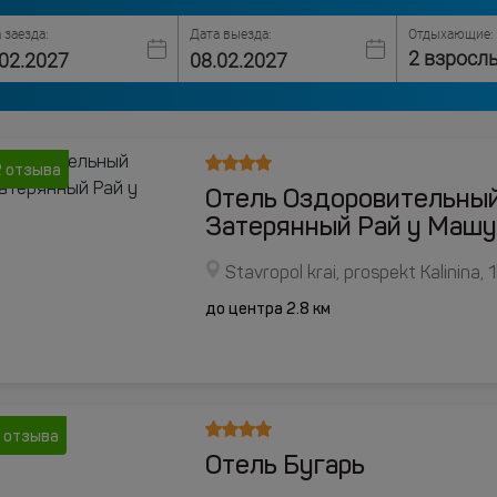
 заезда:
Дата выезда:
Отдыхающие:
2 взросл
2 отзыва
Отель Оздоровительны
Затерянный Рай у Машу
Stavropol krai, prospekt Kalinina, 
до центра 2.8 км
 отзыва
Отель Бугарь