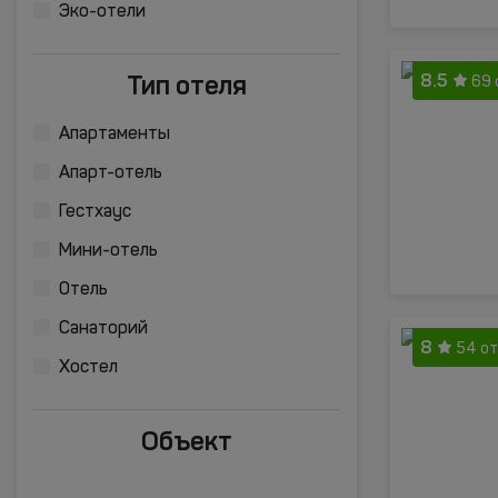
Эко-отели
8.5
Тип отеля
69 
Апартаменты
Апарт-отель
Гестхаус
Мини-отель
Отель
Санаторий
8
54 о
Хостел
Объект