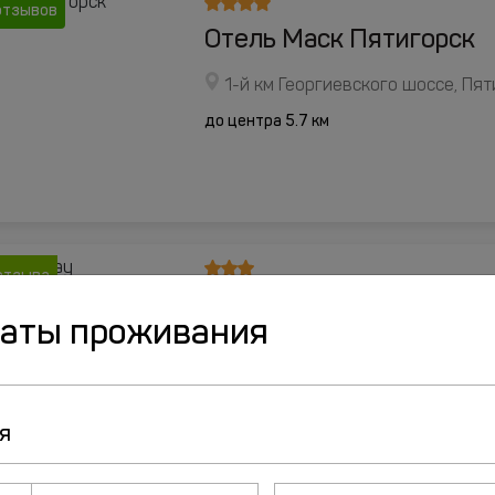
отзывов
Отель Маск Пятигорск
1-й км Георгиевского шоссе, Пят
до центра 5.7 км
отзыва
Гостиница Бештау
даты проживания
улица 1-я Бульварная, д.17, Пяти
до центра 1.3 км