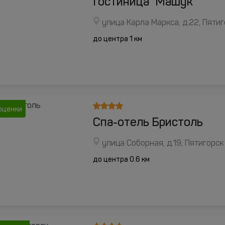
Гостиница "Машук"
улица Карла Маркса, д.22, Пяти
до центра 1 км
оценки
Спа-отель Бристоль
улица Соборная, д.19, Пятигорск
до центра 0.6 км