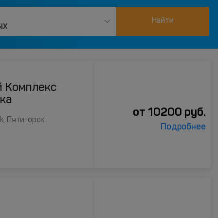
Найти
ых
й Комплекс
ка
от
10200
руб.
1k, Пятигорск
Подробнее