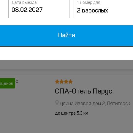
Дата выезда
1 номер для
2 взрослых
оценки
Отель Кристэлла
улица Широкая, д. 40, Пятигорск
Найти
до центра 1.2 км
оценок
СПА-Отель Парус
улица Ивовая дом 2, Пятигорск
до центра 5.3 км