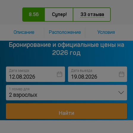
8.56
Супер!
33 отзыва
Описание
Расположение
Условия
Бронирование и официальные цены на
2026 год
Дата заезда:
Дата выезда:
1 номер для
2 взрослых
Найти