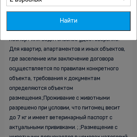
2 взрослых
зависят от типа объекта размещения и
применимых к нему правил. Для гостиниц и
иных средств размещения могут
Найти
приниматься паспорт РФ, заграничный
паспорт или водительское удостоверение.
Для квартир, апартаментов и иных объектов,
где заселение или заключение договора
осуществляется по правилам конкретного
объекта, требования к документам
определяются объектом
размещения.;Проживание с животными
разрешено при условии, что питомец весит
до 7 кг и имеет ветеринарный паспорт с
актуальными прививками. ; ;Размещение с