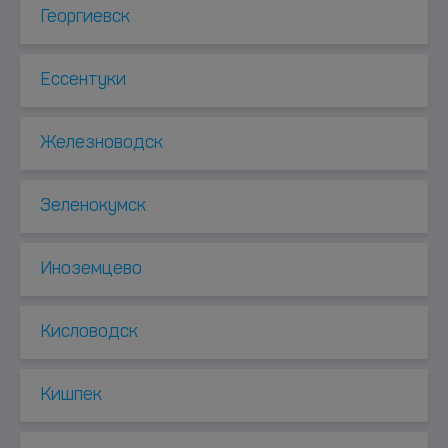
Георгиевск
Ессентуки
Железноводск
Зеленокумск
Иноземцево
Кисловодск
Кишпек