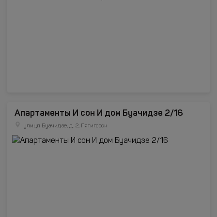
Апартаменты И сон И дом Буачидзе 2/16
улицп Буачидзе, д. 2, Пятигорск