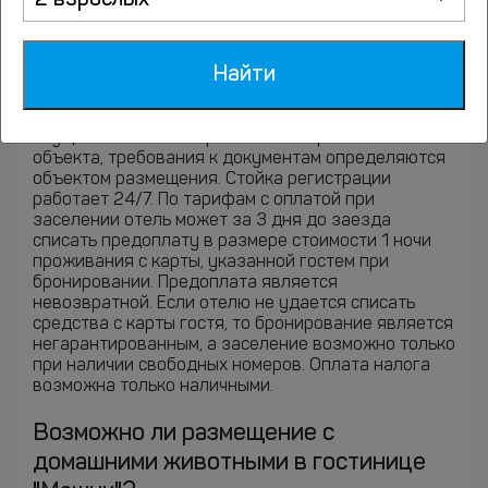
2 взрослых
зависят от типа объекта размещения и
применимых к нему правил. Для гостиниц и иных
средств размещения могут приниматься паспорт
Найти
РФ, заграничный паспорт или водительское
удостоверение. Для квартир, апартаментов и иных
объектов, где заселение или заключение договора
осуществляется по правилам конкретного
объекта, требования к документам определяются
объектом размещения. Стойка регистрации
работает 24/7. По тарифам с оплатой при
заселении отель может за 3 дня до заезда
списать предоплату в размере стоимости 1 ночи
проживания с карты, указанной гостем при
бронировании. Предоплата является
невозвратной. Если отелю не удается списать
средства с карты гостя, то бронирование является
негарантированным, а заселение возможно только
при наличии свободных номеров. Оплата налога
возможна только наличными.
Возможно ли размещение с
домашними животными в гостинице