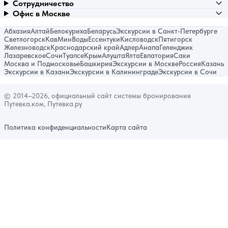
Сотрудничество
Офис в Москве
Абхазия
Алтай
Белокуриха
Беларусь
Экскурсии в Санкт-Петербурге
Светлогорск
КавМинВоды
Ессентуки
Кисловодск
Пятигорск
Железноводск
Краснодарский край
Адлер
Анапа
Геленджик
Лазаревское
Сочи
Туапсе
Крым
Алушта
Ялта
Евпатория
Саки
Москва и Подмосковье
Башкирия
Экскурсии в Москве
Россия
Казань
Экскурсии в Казани
Экскурсии в Калининграде
Экскурсии в Сочи
© 2014–2026, официальный сайт системы бронирования
Путевка.ком, Путевка.ру
Политика конфиденциальности
Карта сайта