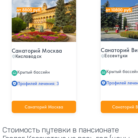
Санаторий Москва
Санаторий Викт
от 8800 руб.
от 10800 руб.
Санаторий Ви
Санаторий Москва
Ессентуки
Кисловодск
Крытый бассей
Крытый бассейн
Профилей лечен
Профилей лечения: 3
Санаторий Москва
Санаторий В
Стоимость путевки в пансионате