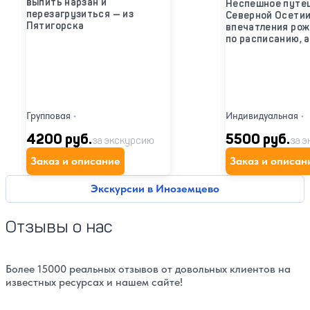
выпить нарзан и
Неспешное путе
перезагрузиться — из
Северной Осетии
Пятигорска
впечатления ро
по расписанию, а
Групповая
•
Индивидуальная
•
4200 руб.
5500 руб.
за экскурсию
за 
Заказ и описание
Заказ и описан
Экскурсии в Иноземцево
Отзывы о нас
Более 15000 реальных отзывов от довольных клиентов на
известных ресурсах и нашем сайте!