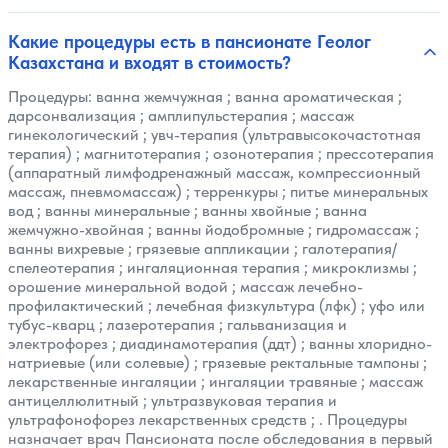
Какие процедуры есть в пансионате Геолог
Казахстана и входят в стоимость?
Процедуры:
ванна жемчужная
;
ванна ароматическая
;
дарсонвализация
;
амплипульстерапия
;
массаж
гинекологический
;
увч-терапия (ультравысокочастотная
терапия)
;
магнитотерапия
;
озонотерапия
;
прессотерапия
(аппаратный лимфодренажный массаж, компрессионный
массаж, пневмомассаж)
;
терренкуры
;
питье минеральных
вод
;
ванны минеральные
;
ванны хвойные
;
ванна
жемчужно-хвойная
;
ванны йодобромные
;
гидромассаж
;
ванны вихревые
;
грязевые аппликации
;
галотерапия/
спелеотерапия
;
ингаляционная терапия
;
микроклизмы
;
орошение минеральной водой
;
массаж лечебно-
профилактический
;
лечебная физкультура (лфк)
;
уфо или
тубус-кварц
;
лазеротерапия
;
гальванизация и
электрофорез
;
диадинамотерапия (ддт)
;
ванны хлоридно-
натриевые (или солевые)
;
грязевые ректальные тампоны
;
лекарственные ингаляции
;
ингаляции травяные
;
массаж
антицеллюлитный
;
ультразвуковая терапия и
ультрафонофорез лекарственных средств
; . Процедуры
назначает врач Пансионата после обследования в первый