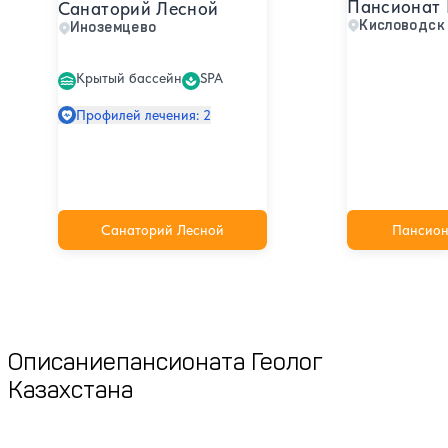
Пансионат 
Санаторий Лесной
Кисловодск
Иноземцево
Крытый бассейн
SPA
Профилей лечения: 2
Санаторий Лесной
Пансион
Описание
пансионата Геолог
Казахстана