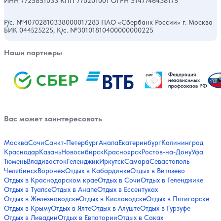
ИНН 7725851033 КПП 770201001 ОГРН 5147746438175
Р/с. №40702810338000017283 ПАО «Сбербанк России» г. Москва
БИК 044525225, К/с. №30101810400000000225
Наши партнеры
Вас может заинтересовать
Москва
Сочи
Санкт-Петербург
Анапа
Екатеринбург
Калининград
Краснодар
Казань
Новосибирск
Красноярск
Ростов-на-Дону
Уфа
Тюмень
Владивосток
Геленджик
Иркутск
Самара
Севастополь
Челябинск
Воронеж
Отдых в Кабардинке
Отдых в Витязево
Отдых в Краснодарском крае
Отдых в Сочи
Отдых в Геленджике
Отдых в Туапсе
Отдых в Анапе
Отдых в Ессентуках
Отдых в Железноводске
Отдых в Кисловодске
Отдых в Пятигорске
Отдых в Крыму
Отдых в Ялте
Отдых в Алуште
Отдых в Гурзуфе
Отдых в Ливадии
Отдых в Евпатории
Отдых в Саках