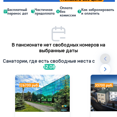
Оплата
Бесплатный
Частичная
Как забронировать
без
перенос дат
предоплата
и оплатить
комиссии
В пансионате нет свободных номеров на
выбранные даты
Санатории, где есть свободные места c
12.08
Санаторий Лесной
Пансионат Ку
126700 руб.
35700 руб.