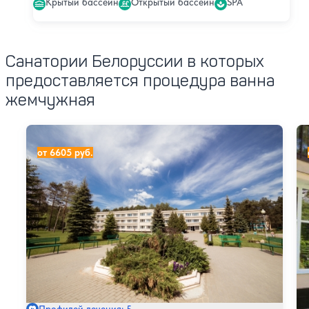
Крытый бассейн
Открытый бассейн
SPA
Санатории Белоруссии в которых
предоставляется процедура ванна
жемчужная
Санаторий Журавушка
Са
от 6605 руб.
Профилей лечения: 5