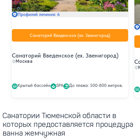
Профилей лечения: 6
Санаторий Введенское (ex. Звенигород)
Санаторий Введенское (ex. Звенигород)
С
Москва
Крытый бассейн
SPA
До пляжа: 500-800 метров.
Санатории Тюменской области в
которых предоставляется процедура
ванна жемчужная