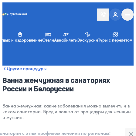
Putevka.com
тдых и оздоровление
Отели
Авиабилеты
Экскурсии
Туры с перелетом
Другие процедуры
Ванна жемчужная в санаториях
России и Белоруссии
Ванна жемчужная: какие заболевания можно вылечить и в
каком санатории. Вред и польза от процедуры для женщин
и мужчин.
Закры
анатории с этим профилем лечения по регионам: