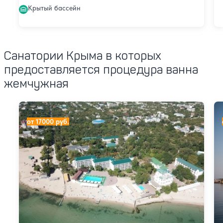
Крытый бассейн
Санатории Крыма в которых
предоставляется процедура ванна
жемчужная
Санаторий Золотой берег
Са
от 17000 руб.