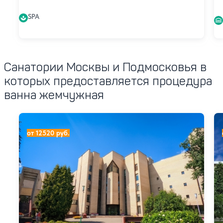
SPA
Санатории Москвы и Подмосковья в
которых предоставляется процедура
ванна жемчужная
Санаторий Введенское (ex. Звенигород)
Са
от 12520 руб.