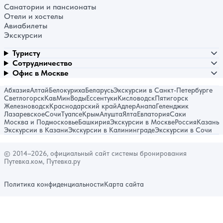
Санатории и пансионаты
Отели и хостелы
Авиабилеты
Экскурсии
Туристу
Сотрудничество
Офис в Москве
Абхазия
Алтай
Белокуриха
Беларусь
Экскурсии в Санкт-Петербурге
Светлогорск
КавМинВоды
Ессентуки
Кисловодск
Пятигорск
Железноводск
Краснодарский край
Адлер
Анапа
Геленджик
Лазаревское
Сочи
Туапсе
Крым
Алушта
Ялта
Евпатория
Саки
Москва и Подмосковье
Башкирия
Экскурсии в Москве
Россия
Казань
Экскурсии в Казани
Экскурсии в Калининграде
Экскурсии в Сочи
© 2014–2026, официальный сайт системы бронирования
Путевка.ком, Путевка.ру
Политика конфиденциальности
Карта сайта