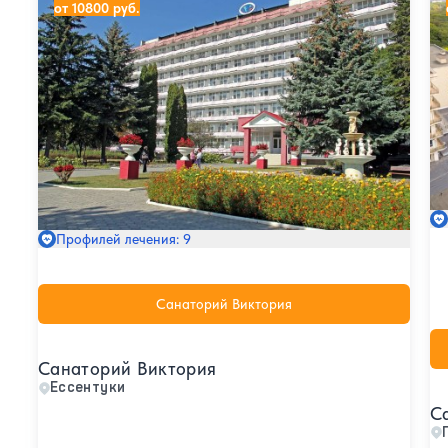
от 10800 руб.
Профилей лечения: 9
Санаторий Виктория
Санаторий Виктория
Ессентуки
С