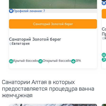
Профилей лечения: 7
Санаторий Золотой берег
С
П
Санаторий Золотой берег
Евпатория
Крытый бассейн
Открытый бассейн
SPA
Санатории Алтая в которых
предоставляется процедура ванна
жемчужная
Санаторий Жемчужина Белокурихи
Са