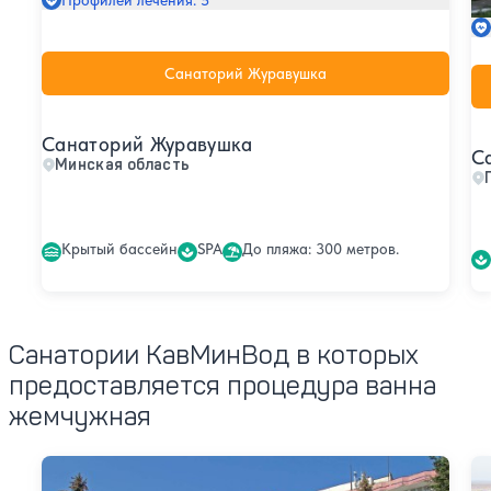
Санаторий Журавушка
Санаторий Журавушка
С
Минская область
Крытый бассейн
SPA
До пляжа: 300 метров.
Санатории КавМинВод в которых
предоставляется процедура ванна
жемчужная
Санаторий Виктория
Са