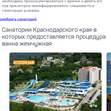
необходимо проконсультироваться с врачом и делать его
под присмотром квалифицированного специалиста в
санаторных условиях.
одобрать санаторий
Санатории Краснодарского края в
которых предоставляется процедура
ванна жемчужная
Лечебно-оздоровительный комплекс АкваЛоо
Са
от 12200 руб.