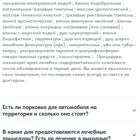
орошение минеральной водой
;
ванны йодобромные
;
вагинальные грязевые тампоны
;
массаж урологический
;
массаж гинекологический
;
грязевые ректальные тампоны
;
ванна ароматическая
;
ванна жемчужно-хвойная
;
ванны
хвойные
;
ванны хлоридно-натриевые (или солевые)
;
ванны с морской водой
;
душ циркулярный
;
ванна
бишофитная
;
терренкуры
;
душ восходящий
;
душ шарко
;
лечебная физкультура (лфк)
;
микроклизмы
;
уфо или тубус-
кварц
;
ультразвуковая терапия и ультрафонофорез
лекарственных средств
;
озонотерапия
; . Процедуры
назначает врач лечебно-оздоровительного комплекса
после обследования в первый день. Вы можете высказать
свои пожелания, но последнее слово всегда остается за
доктором.
Есть ли парковка для автомобиля на
территории и сколько она стоит?
В какие дни предоставляются лечебные
процедуры? Есть ли лечение в выходные?