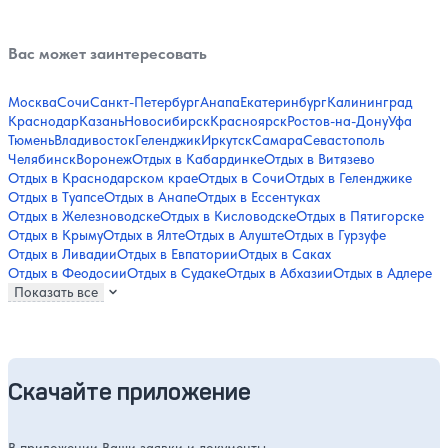
Вас может заинтересовать
Москва
Сочи
Санкт-Петербург
Анапа
Екатеринбург
Калининград
Краснодар
Казань
Новосибирск
Красноярск
Ростов-на-Дону
Уфа
Тюмень
Владивосток
Геленджик
Иркутск
Самара
Севастополь
Челябинск
Воронеж
Отдых в Кабардинке
Отдых в Витязево
Отдых в Краснодарском крае
Отдых в Сочи
Отдых в Геленджике
Отдых в Туапсе
Отдых в Анапе
Отдых в Ессентуках
Отдых в Железноводске
Отдых в Кисловодске
Отдых в Пятигорске
Отдых в Крыму
Отдых в Ялте
Отдых в Алуште
Отдых в Гурзуфе
Отдых в Ливадии
Отдых в Евпатории
Отдых в Саках
Отдых в Феодосии
Отдых в Судаке
Отдых в Абхазии
Отдых в Адлере
Показать все
Скачайте приложение