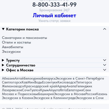
8-800-333-41-99
Бронирование 24/7
Личный кабинет
Узнать статус заявки
Категории поиска
Санатории и пансионаты
Отели и хостелы
Авиабилеты
Экскурсии
Туристу
Сотрудничество
Офис в Москве
Абхазия
Алтай
Белокуриха
Беларусь
Экскурсии в Санкт-Петербурге
Светлогорск
КавМинВоды
Ессентуки
Кисловодск
Пятигорск
Железноводск
Краснодарский край
Адлер
Анапа
Геленджик
Лазаревское
Сочи
Туапсе
Крым
Алушта
Ялта
Евпатория
Саки
Москва и Подмосковье
Башкирия
Экскурсии в Москве
Россия
Казань
Экскурсии в Казани
Экскурсии в Калининграде
Экскурсии в Сочи