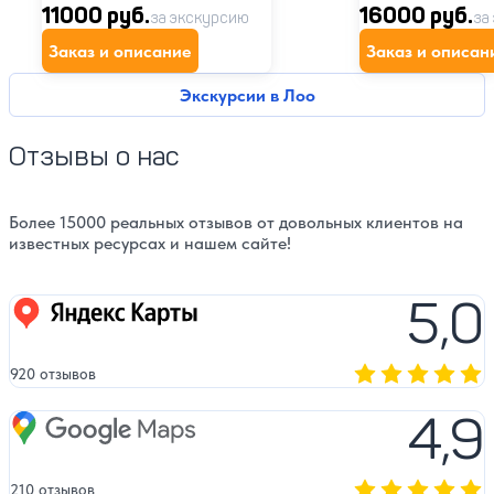
11000 руб.
16000 руб.
за экскурсию
за
Заказ и описание
Заказ и описан
Экскурсии в Лоо
Отзывы о нас
Более 15000 реальных отзывов от довольных клиентов на
известных ресурсах и нашем сайте!
5,0
Яндекс карты
920 отзывов
Оценка, количест
4,9
Google Maps
210 отзывов