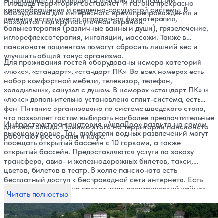
В здравнице производится лечение заболеваний
Площадь территории составляет 14 га, она прекрасно
кровообращения и сердечно-сосудистой системы. В
оборудована для интересного времяпрепровождения и
лечении используется аппаратная физиотерапия,
находится под круглосуточной охраной.
бальнеотерапия (различные ванны и души), грязелечение,
иглорефлексотерапия, ингаляции, массажи. Также в
пансионате пациентам помогут сбросить лишний вес и
улучшить общий тонус организма.
Для проживания гостей оборудованы номера категорий
«люкс», «стандарт», «стандарт ПК». Во всех номерах есть
набор комфортной мебели, телевизор, телефон,
холодильник, санузел с душем. В номерах «стандарт ПК» и
«люкс» дополнительно установлена сплит-система, есть
фен. Питание организовано по системе шведского стола,
что позволяет гостям выбирать наиболее предпочтительные
Инфраструктура санатория «АкваЛоо» развита на самом
для себя блюда. Помимо этого на территории пансионата
высоком уровне. Так, любители водных развлечений могут
работают рестораны и кафе.
посещать открытый бассейн с 10 горками, а также
открытый бассейн. Предоставляются услуги по заказу
трансфера, авиа- и железнодорожных билетов, такси,
цветов, билетов в театр. В холле пансионата есть
бесплатный доступ к беспроводной сети интернета. Есть
возможность взять на прокат утюг, электрический чайник,
Читать полностью
спортивной и пляжный инвентарь. На территории работает
бар, кафе и лобби-бар, есть магазин одежды, продуктов и
сувенирный магазин. Есть собственный оборудованный