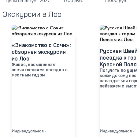
Цены на август 2027
11700 руб.
13000 руб.
Экскурсии в Лоо
«Знакомство с Сочи»:
Русская Швей
обзорная экскурсия
поездка к го
из Лоо
Красной Поля
Живая, насыщенная
впечатлениями поездка с
Погулять по уще
местным гидом
колхидскому лесу
насладиться го
пейзажем с высо
Индивидуальная
•
Индивидуальная
•