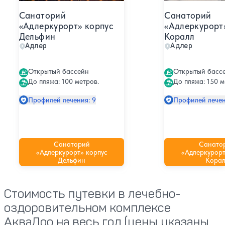
Санаторий
Санаторий
«Адлеркурорт» корпус
«Адлеркурорт
Дельфин
Коралл
Адлер
Адлер
Открытый бассейн
Открытый басс
До пляжа: 100 метров.
До пляжа: 150 м
Профилей лечения: 9
Профилей лечен
Санаторий
Санато
«Адлеркурорт» корпус
«Адлеркурорт
Дельфин
Корал
Стоимость путевки в лечебно-
оздоровительном комплексе
АкваЛоо на весь год (цены указаны