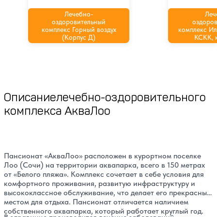
Лечебно-
Леч
оздоровительный
оздоро
комплекс Горный воздух
комплекс И
(Корпус Д)
КСКК, 
Описание
лечебно-оздоровительного
комплекса АкваЛоо
Пансионат «АкваЛоо» расположен в курортном поселке
Лоо (Сочи) на территории аквапарка, всего в 150 метрах
от «Белого пляжа». Комплекс сочетает в себе условия для
комфортного проживания, развитую инфраструктуру и
высококлассное обслуживание, что делает его прекрасным
местом для отдыха. Пансионат отличается наличием
собственного аквапарка, который работает круглый год.