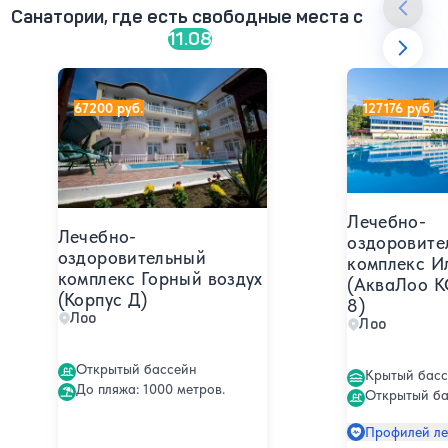
Санатории, где есть свободные места c
11.08
Лечебно-оздоровительный комплекс Горный воздух (К
Лечебно-оздо
67200 руб.
127176 руб.
Лечебно-
Лечебно-
оздоровите
оздоровительный
комплекс И
комплекс Горный воздух
(АкваЛоо К
(Корпус Д)
8)
Лоо
Лоо
Открытый бассейн
Крытый бас
До пляжа: 1000 метров.
Открытый б
Профилей ле