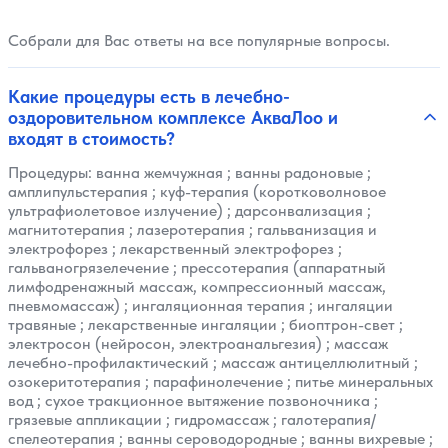
Собрали для Вас ответы на все популярные вопросы.
Какие процедуры есть в лечебно-
оздоровительном комплексе АкваЛоо и
входят в стоимость?
Процедуры:
ванна жемчужная
;
ванны радоновые
;
амплипульстерапия
;
куф-терапия (коротковолновое
ультрафиолетовое излучение)
;
дарсонвализация
;
магнитотерапия
;
лазеротерапия
;
гальванизация и
электрофорез
;
лекарственный электрофорез
;
гальваногрязелечение
;
прессотерапия (аппаратный
лимфодренажный массаж, компрессионный массаж,
пневмомассаж)
;
ингаляционная терапия
;
ингаляции
травяные
;
лекарственные ингаляции
;
биоптрон-свет
;
электросон (нейросон, электроанальгезия)
;
массаж
лечебно-профилактический
;
массаж антицеллюлитный
;
озокеритотерапия
;
парафинолечение
;
питье минеральных
вод
;
сухое тракционное вытяжение позвоночника
;
грязевые аппликации
;
гидромассаж
;
галотерапия/
спелеотерапия
;
ванны сероводородные
;
ванны вихревые
;