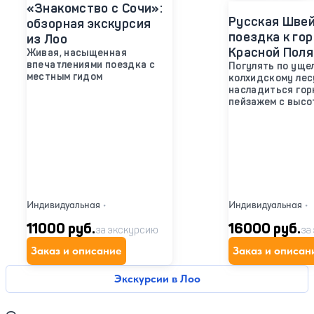
«Знакомство с Сочи»:
Русская Швей
обзорная экскурсия
поездка к го
из Лоо
Красной Поля
Живая, насыщенная
впечатлениями поездка с
Погулять по уще
местным гидом
колхидскому лесу
насладиться го
пейзажем с высо
Индивидуальная
•
Индивидуальная
•
11000 руб.
16000 руб.
за экскурсию
за
Заказ и описание
Заказ и описан
Экскурсии в Лоо