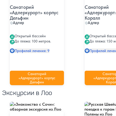
Санаторий
Санаторий
«Адлеркурорт» корпус
«Адлеркурорт
Дельфин
Коралл
Адлер
Адлер
Открытый бассейн
Открытый басс
До пляжа: 100 метров.
До пляжа: 150 м
Профилей лечения: 9
Профилей лечен
Санаторий
Санато
«Адлеркурорт» корпус
«Адлеркурорт
Дельфин
Корал
Экскурсии в Лоо