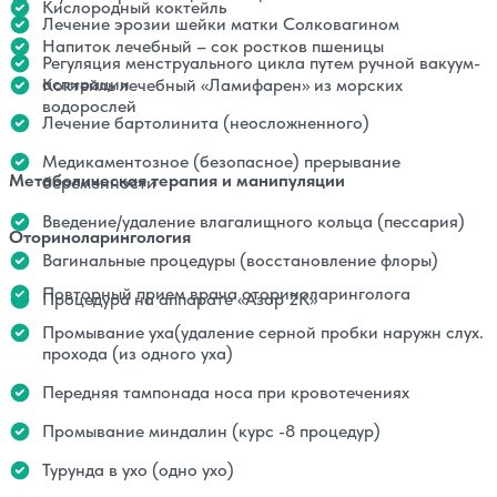
Кислородный коктейль
Лечение эрозии шейки матки Солковагином
Напиток лечебный – сок ростков пшеницы
Регуляция менструального цикла путем ручной вакуум-
аспирации
Коктейль лечебный «Ламифарен» из морских
водорослей
Лечение бартолинита (неосложненного)
Медикаментозное (безопасное) прерывание
Метаболическая терапия и манипуляции
беременности
Введение/удаление влагалищного кольца (пессария)
Оториноларингология
Вагинальные процедуры (восстановление флоры)
Повторный прием врача оториноларинголога
Процедура на аппарате «Азор 2К»
Промывание уха(удаление серной пробки наружн слух.
прохода (из одного уха)
Передняя тампонада носа при кровотечениях
Промывание миндалин (курс -8 процедур)
Турунда в ухо (одно ухо)