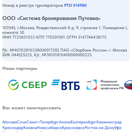
Номер в реестре туроператоров
РТО 014980
ООО «Система бронирования Путевка»
107045, г.Москва, Рождественский б-р, 9, строение 1, Помещение I,
комната 30
ИНН 7725851033 КПП 770201001 ОГРН 5147746438175
Р/с. №40702810338000017283 ПАО «Сбербанк России» г. Москва
БИК 044525225, К/с. №30101810400000000225
Наши партнеры
Вас может заинтересовать
Москва
Сочи
Санкт-Петербург
Анапа
Екатеринбург
Калининград
Краснодар
Казань
Новосибирск
Красноярск
Ростов-на-Дону
Уфа