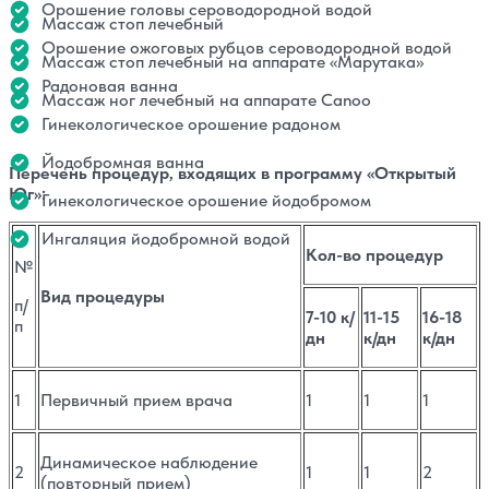
Орошение головы сероводородной водой
Массаж стоп лечебный
Орошение ожоговых рубцов сероводородной водой
Массаж стоп лечебный на аппарате «Марутака»
Радоновая ванна
Массаж ног лечебный на аппарате Canoo
Гинекологическое орошение радоном
Йодобромная ванна
Перечень процедур, входящих в программу «Открытый
Юг»:
Гинекологическое орошение йодобромом
Ингаляция йодобромной водой
Кол-во процедур
№
Вид процедуры
п/
7-10 к/
11-15
16-18
п
дн
к/дн
к/дн
1
Первичный прием врача
1
1
1
Динамическое наблюдение
2
1
1
2
(повторный прием)