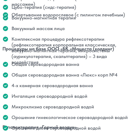
массажем)
Цубо-терапия (сидс-терапия)
Обертывание водорослевое (с пилингом лечебным)
Вакуумно-магнитная терапия
Вакуумный массаж лица
Комплексная процедура рефлексотерапии
(рефлексотерапия корпоральная классическая,
Процедуры на базе ООО «БК «Мацеста (холдинг)
вакуумно-магнитная терапия, микросистемы
(аурикулотерапия, скальптерапия) – 3 вида
воздействия
Общая сероводородная ванна
Общая сероводородная ванна «Люкс» корп №4
4-х камерная сероводородная ванна
Ингаляция сероводородной водой
Микроклизма сероводородной водой
Орошение гинекологическое сероводородной водой
Гипокситерапия «Горный воздух»
Орошение десен сероводородной водой