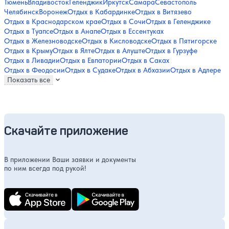
Тюмень
Владивосток
Геленджик
Иркутск
Самара
Севастополь
Челябинск
Воронеж
Отдых в Кабардинке
Отдых в Витязево
Отдых в Краснодарском крае
Отдых в Сочи
Отдых в Геленджике
Отдых в Туапсе
Отдых в Анапе
Отдых в Ессентуках
Отдых в Железноводске
Отдых в Кисловодске
Отдых в Пятигорске
Отдых в Крыму
Отдых в Ялте
Отдых в Алуште
Отдых в Гурзуфе
Отдых в Ливадии
Отдых в Евпатории
Отдых в Саках
Отдых в Феодосии
Отдых в Судаке
Отдых в Абхазии
Отдых в Адлере
Показать все
Скачайте приложение
В приложении Ваши заявки и документы
по ним всегда под рукой!