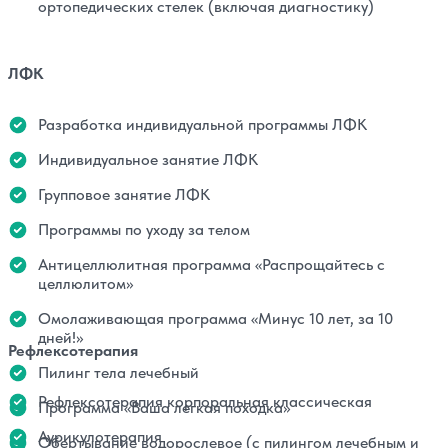
ортопедических стелек (включая диагностику)
ЛФК
Разработка индивидуальной программы ЛФК
Индивидуальное занятие ЛФК
Групповое занятие ЛФК
Программы по уходу за телом
Антицеллюлитная программа «Распрощайтесь с
целлюлитом»
Омолаживающая программа «Минус 10 лет, за 10
дней!»
Рефлексотерапия
Пилинг тела лечебный
Рефлексотерапия корпоральная классическая
Программа «Ваша легкая походка»
Аурикулотерапия
Обертывание водорослевое (с пилингом лечебным и