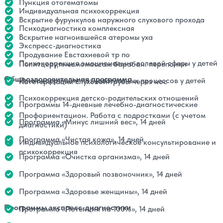
Пункция отогематомы
Индивидуальная психокоррекция
Вскрытие фурункулов наружного слухового прохода
Психодиагностика комплексная
Вскрытие нагноившейся атеромы уха
Экспресс-диагностика
Продувание Евстахиевой тр по
Психокоррекция эмоционально-волевой сферы у детей
Политцеру,пневмомассаж барабан. перепонки
Общеоздоровительная программа
Психокоррекция познавательных процессов у детей
Катетеризация слуховой трубы через нос
Психокоррекция детско-родительских отношений
Программы 14-дневные лечебно-диагностические
Профориентацион. Работа с подростками (с учетом
Программа «Минус лишний вес», 14 дней
диагностики)
Программа «Чистая кожа», 14 дней
Индивидуальное психологическое консультирование и
психокоррекция
Программа «Очистка организма», 14 дней
Программа «Здоровый позвоночник», 14 дней
Программа «Здоровье женщины», 14 дней
Программы экспресс-диагностики
Программа «Потенция на 100%», 14 дней