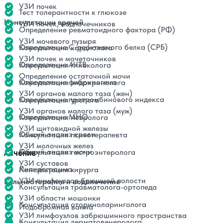
УЗИ почек
Тест толерантности к глюкозе
Консультации врачей
УЗИ почек, надпочечников
Определение ревматоидного фактора (РФ)
УЗИ мочевого пузыря
Определение С-реактивного белка (СРБ)
Консультация кардиолога
УЗИ почек и мочеточников
Определение АЧТВ
Консультация гинеколога
Определение остаточной мочи
Определение фибриногена
Консультация эндокринолога
УЗИ органов малого таза (жен)
Определение протромбинового индекса
Консультация уролога
УЗИ органов малого таза (муж)
Определение МНО
Консультация невролога
УЗИ щитовидной железы
Общий анализ крови
Консультация психотерапевта
УЗИ молочных желез
Общий анализ мочи
Консультация гастроэнтеролога
Лечение
УЗИ суставов
Липидограмма
Консультация хирурга
УЗИ лимфоузлов брюшной полости
Бальнеотерапия и водолечение
Консультация травматолога-ортопеда
УЗИ области мошонки
Консультация оториноларинголога
Йодобромная ванна
УЗИ лимфоузлов забрюшинного пространства
Консультация дерматовенеролога