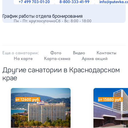
+7 499 703-01-20
8-800-333-41-99
info@putevka.
График работы отдела бронирования
Пн - Пт: круглосуточно
Сб - Вс: 8:00 - 18:00
Еще о cанатории:
Фото
Видео
Контакты
На карте
Карта-схема
Архив акций
Другие санатории в Краснодарском
крае
Санаторий «Адлеркурорт» корпус Дельфин
Санаторий «Адл
от 12600 руб.
от 15880 руб.