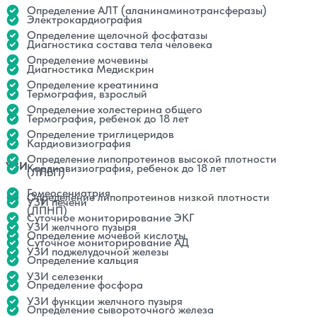
Определение АЛТ (аланинаминотрансферазы)
Электрокардиография
Определение щелочной фосфатазы
Диагностика состава тела человека
Определение мочевины
Диагностика Медискрин
Определение креатинина
Термография, взрослый
Определение холестерина общего
Термография, ребенок до 18 лет
Определение триглицеридов
Кардиовизиография
Определение липопротеинов высокой плотности
УЗИ
Кардиовизиография, ребенок до 18 лет
(ЛПВП)
Гомеосениатрия
Определение липопротеинов низкой плотности
УЗИ печени
(ЛПНП)
Суточное мониторирование ЭКГ
УЗИ желчного пузыря
Определение мочевой кислоты
Суточное мониторирование АД
УЗИ поджелудочной железы
Определение кальция
УЗИ селезенки
Определение фосфора
УЗИ функции желчного пузыря
Определение сывороточного железа