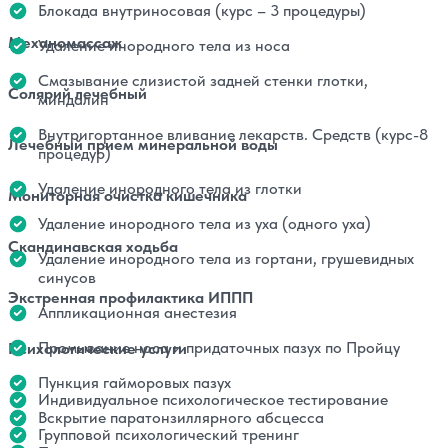
Блокада внутриносовая (курс – 3 процедуры)
Механомассаж
Удаление инородного тела из носа
Смазывание слизистой задней стенки глотки,
Солярий лечебный
миндалин
Внутригортанное вливание лекарств. Средств (курс-8
Лечебный прием минеральной воды
процедур)
Удаление инородного тела из глотки
Мониторная очистка кишечника
Удаление инородного тела из уха (одного уха)
Скандинавская ходьба
Удаление инородного тела из гортани, грушевидных
синусов
Экстренная профилактика ИППП
Аппликационная анестезия
Промывание носа и придаточных пазух по Пройцу
Психологические услуги
Пункция гайморовых пазух
Индивидуальное психологическое тестирование
Вскрытие паратонзиллярного абсцесса
Групповой психологический тренинг