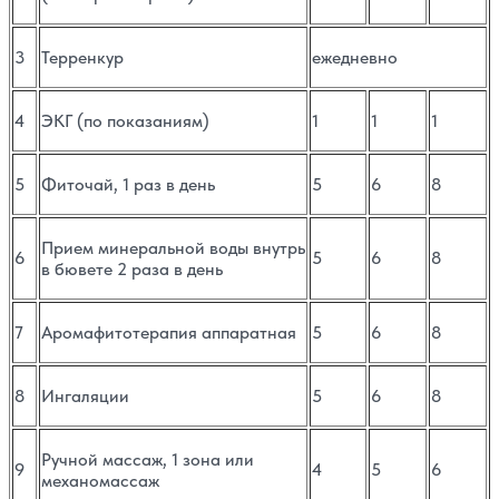
3
Терренкур
ежедневно
4
ЭКГ (по показаниям)
1
1
1
5
Фиточай, 1 раз в день
5
6
8
Прием минеральной воды внутрь
6
5
6
8
в бювете 2 раза в день
7
Аромафитотерапия аппаратная
5
6
8
8
Ингаляции
5
6
8
Ручной массаж, 1 зона или
9
4
5
6
механомассаж