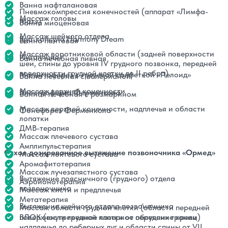
Ванна нафталановая
Пневмокомпрессия конечностей (аппарат «Лимфа-
Массаж головы
Мат»)
Ванна миоценовая
Массаж шейного отдела
Spa-капсула Harmony Dream
Ванна пантовая
Массаж воротниковой области (задней поверхности
Ингаляция
Ванна лечебная пивная
шеи, спины до уровня IV грудного позвонка, передней
поверхности грудной клетки до II ребра)
Магнитофорез с грязевой салфеткой «Пелоид»
Ванна лечебная с валерианой
Массаж верхней конечности
Электрофорез Ферменкола
Ванная лечебная с розмарином
Массаж верхней конечности, надплечья и области
Фонофорез Ферменкола
лопатки
ДМВ-терапия
Массаж плечевого сустава
Амплипульстерапия
Сухое дозированное вытяжение позвоночника «Ормед»
Массаж локтевого сустава
Аромафитотерапия
Массаж лучезапястного сустава
Вытяжение поясничного (грудного) отдела
Аэроионотерапия
позвоночника
Массаж кисти и предплечья
Метатерапия
Вытяжение шейного отдела позвоночника
Массаж области грудной клетки (области передней
ВЛОК (внутривенное лазерное облучение крови)
поверхности грудной клетки от передних границ
надплечья до реберных дуг и области спины от VII