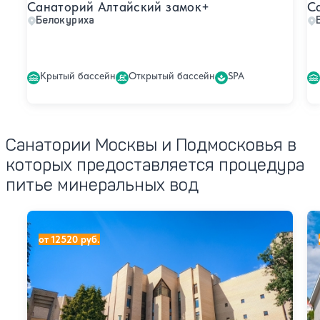
Санаторий Алтайский замок+
С
Белокуриха
Крытый бассейн
Открытый бассейн
SPA
Санатории Москвы и Подмосковья в
которых предоставляется процедура
питье минеральных вод
Санаторий Введенское (ex. Звенигород)
Са
от 12520 руб.