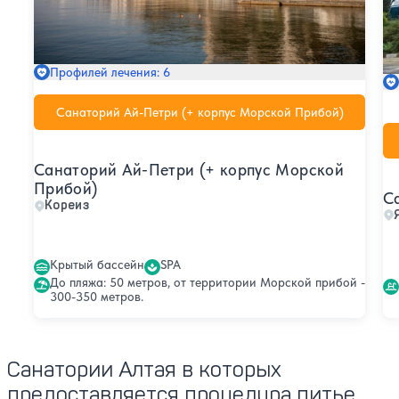
Профилей лечения: 6
Санаторий Ай-Петри (+ корпус Морской Прибой)
Санаторий Ай-Петри (+ корпус Морской
Прибой)
С
Кореиз
Крытый бассейн
SPA
До пляжа: 50 метров, от территории Морской прибой -
300-350 метров.
Санатории Алтая в которых
предоставляется процедура питье