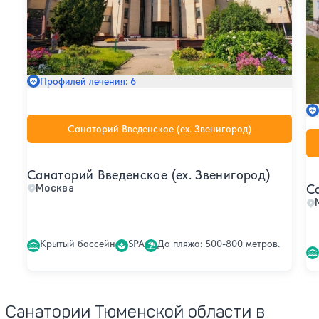
Профилей лечения: 6
Санаторий Введенское (ex. Звенигород)
Санаторий Введенское (ex. Звенигород)
С
Москва
Крытый бассейн
SPA
До пляжа: 500-800 метров.
Санатории Тюменской области в