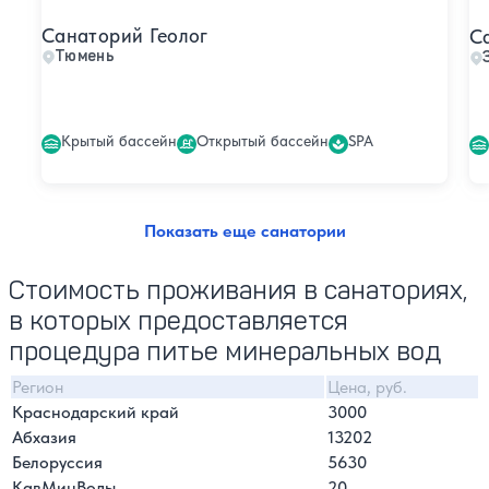
Санаторий Геолог
С
Тюмень
Крытый бассейн
Открытый бассейн
SPA
Показать еще санатории
Стоимость проживания в санаториях,
в которых предоставляется
процедура питье минеральных вод
Регион
Цена, руб.
Краснодарский край
3000
Абхазия
13202
Белоруссия
5630
КавМинВоды
20