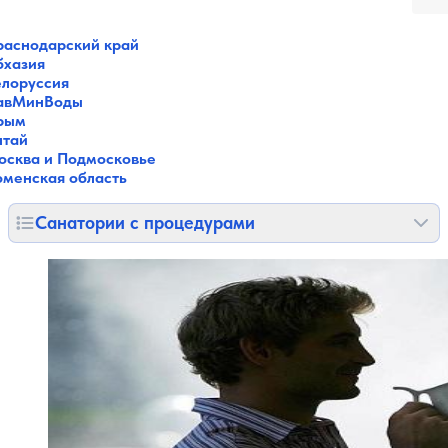
раснодарский край
бхазия
елоруссия
авМинВоды
рым
лтай
осква и Подмосковье
юменская область
Санатории с процедурами