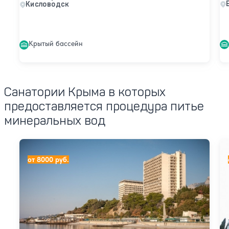
Кисловодск
Крытый бассейн
Санатории Крыма в которых
предоставляется процедура питье
минеральных вод
Санаторий Ай-Петри (+ корпус Морской Прибой)
Са
от 8000 руб.