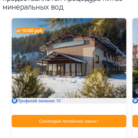
минеральных вод
Санаторий Алтайский замок+
Са
от 10300 руб.
Профилей лечения: 10
Санаторий Алтайский замок+