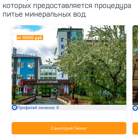
которых предоставляется процедура
питье минеральных вод
Санаторий Геолог
Са
от 10000 руб.
Профилей лечения: 8
Санаторий Геолог