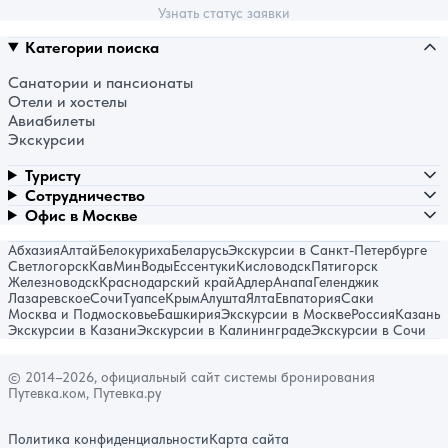
Узнать статус заявки
Категории поиска
Санатории и пансионаты
Отели и хостелы
Авиабилеты
Экскурсии
Туристу
Сотрудничество
Офис в Москве
Абхазия
Алтай
Белокуриха
Беларусь
Экскурсии в Санкт-Петербурге
Светлогорск
КавМинВоды
Ессентуки
Кисловодск
Пятигорск
Железноводск
Краснодарский край
Адлер
Анапа
Геленджик
Лазаревское
Сочи
Туапсе
Крым
Алушта
Ялта
Евпатория
Саки
Москва и Подмосковье
Башкирия
Экскурсии в Москве
Россия
Казань
Экскурсии в Казани
Экскурсии в Калининграде
Экскурсии в Сочи
© 2014–2026, официальный сайт системы бронирования
Путевка.ком, Путевка.ру
Политика конфиденциальности
Карта сайта