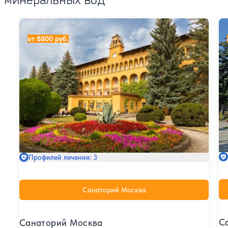
Санаторий Москва
Са
от 8800 руб.
Профилей лечения: 3
Санаторий Москва
С
Санаторий Москва