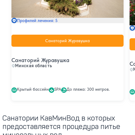
Профилей лечения: 5
Санаторий Журавушка
Санаторий Журавушка
С
Минская область
Крытый бассейн
SPA
До пляжа: 300 метров.
Санатории КавМинВод в которых
предоставляется процедура питье
минеральных вод