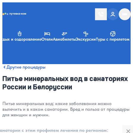
Putevka.com
тдых и оздоровление
Отели
Авиабилеты
Экскурсии
Туры с перелетом
Другие процедуры
Питье минеральных вод в санаториях
России и Белоруссии
Питье минеральных вод: какие заболевания можно
вылечить и в каком санатории. Вред и польза от процедуры
для женщин и мужчин.
Закры
анатории с этим профилем лечения по регионам: