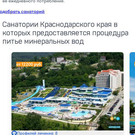
ее ежедневного потребления.
одобрать санаторий
Санатории Краснодарского края в
которых предоставляется процедура
питье минеральных вод
Лечебно-оздоровительный комплекс АкваЛоо
Са
от 12200 руб.
Профилей лечения: 8