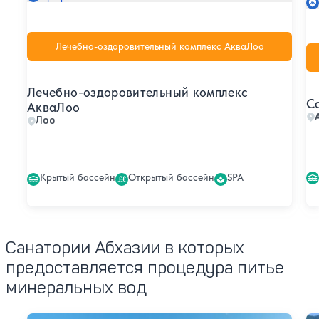
Лечебно-оздоровительный комплекс АкваЛоо
Лечебно-оздоровительный комплекс
С
АкваЛоо
Лоо
Крытый бассейн
Открытый бассейн
SPA
Санатории Абхазии в которых
предоставляется процедура питье
минеральных вод