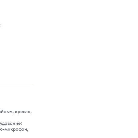
;
ийным, кресла,
рудование:
ио-микрофон,