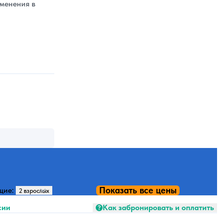
зменения в
Показать все цены
щие:
сии
Как забронировать и оплатить