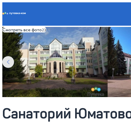
Putevka.com
Смотреть все фото
23
Санаторий Юматово