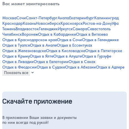
Вас может заинтересовать
Москва
Сочи
Санкт-Петербург
Анапа
Екатеринбург
Калининград
Краснодар
Казань
Новосибирск
Красноярск
Ростов-на-Дону
Уфа
Тюмень
Владивосток
Геленджик
Иркутск
Самара
Севастополь
Челябинск
Воронеж
Отдых в Кабардинке
Отдых в Витязево
Отдых в Краснодарском крае
Отдых в Сочи
Отдых в Геленджике
Отдых в Туапсе
Отдых в Анапе
Отдых в Ессентуках
Отдых в Железноводске
Отдых в Кисловодске
Отдых в Пятигорске
Отдых в Крыму
Отдых в Ялте
Отдых в Алуште
Отдых в Гурзуфе
Отдых в Ливадии
Отдых в Евпатории
Отдых в Саках
Отдых в Феодосии
Отдых в Судаке
Отдых в Абхазии
Отдых в Адлере
Показать все
Скачайте приложение
В приложении Ваши заявки и документы
по ним всегда под рукой!