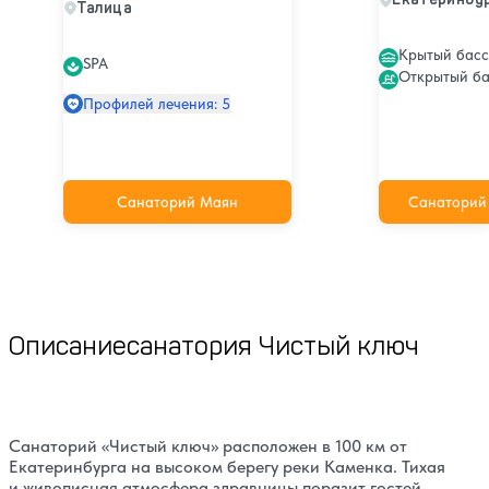
Талица
Крытый бас
SPA
Открытый б
Профилей лечения: 5
Санаторий Маян
Санаторий
Описание
санатория Чистый ключ
Санаторий «Чистый ключ» расположен в 100 км от
Екатеринбурга на высоком берегу реки Каменка. Тихая
и живописная атмосфера здравницы поразит гостей