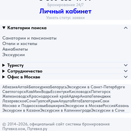
Бронирование 24/7
Личный кабинет
Узнать статус заявки
Категории поиска
Санатории и пансионаты
Отели и хостелы
Авиабилеты
Экскурсии
Туристу
Сотрудничество
Офис в Москве
Абхазия
Алтай
Белокуриха
Беларусь
Экскурсии в Санкт-Петербурге
Светлогорск
КавМинВоды
Ессентуки
Кисловодск
Пятигорск
Железноводск
Краснодарский край
Адлер
Анапа
Геленджик
Лазаревское
Сочи
Туапсе
Крым
Алушта
Ялта
Евпатория
Саки
Москва и Подмосковье
Башкирия
Экскурсии в Москве
Россия
Казань
Экскурсии в Казани
Экскурсии в Калининграде
Экскурсии в Сочи
© 2014–2026, официальный сайт системы бронирования
Путевка.ком, Путевка.ру