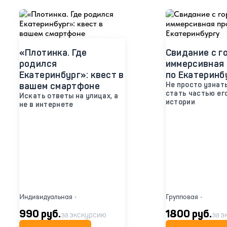
«Плотинка. Где
Свидание с г
родился
иммерсивная 
Екатеринбург»: квест в
по Екатеринб
вашем смартфоне
Не просто узнать
стать частью ег
Искать ответы на улицах, а
истории
не в интернете
Индивидуальная
•
Групповая
•
990 руб.
1800 руб.
за экскурсию
за э