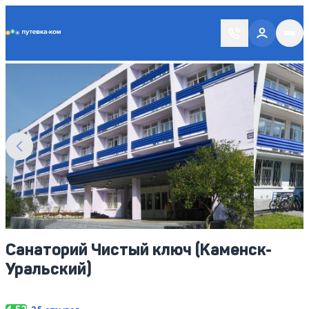
Putevka.com
Смотреть все фото
12
Санаторий Чистый ключ (Каменск-
Уральский)