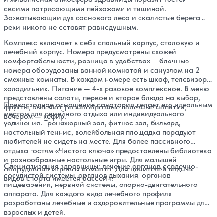
своими потрясающими пейзажами и тишиной.
Захватывающий дух соснового леса и скалистые берега
реки никого не оставят равнодушным.
Комплекс включает в себя спальный корпус, столовую и
лечебный корпус. Номера предусмотрены схожей
комфортабельности, разница в удобствах — блочные
номера оборудованы ванной комнатой и санузлом на 2
смежные комнаты. В каждом номере есть шкаф, телевизор,
холодильник. Питание — 4-х разовое комплексное. В меню
представлены салаты, первое и второе блюдо на выбор,
Превосходное оснащение санатория делает его идеальным
фрукты, выпечка, разнообразные полезные напитки,
местом для семейного отдыха или индивидуального
вечером — кефир.
уединения. Тренажерный зал, фитнес зал, бильярд,
настольный теннис, волейбольная площадка порадуют
любителей не сидеть на месте. Для более пассивного
отдыха гостям «Чистого ключа» предоставлены библиотека
и разнообразные настольные игры. Для малышей
Специализация здравницы: лечение органов сердечно-
оборудована игровая комната. Для ценителей водных
сосудистой системы, органов дыхания, органов
видов спорта имеется бассейн.
пищеварения, нервной системы, опорно-двигательного
аппарата. Для каждого вида лечебного профиля
разработаны лечебные и оздоровительные программы для
взрослых и детей.