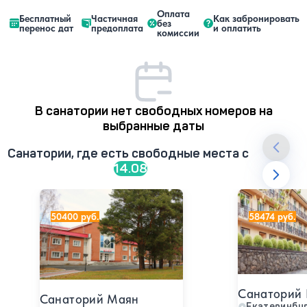
Оплата
Бесплатный
Частичная
Как забронировать
без
перенос дат
предоплата
и оплатить
комиссии
В санатории нет свободных номеров на
выбранные даты
Санатории, где есть свободные места c
14.08
Санаторий Маян
Санаторий Ба
50400 руб.
58474 руб.
Санаторий 
Санаторий Маян
Екатеринбу