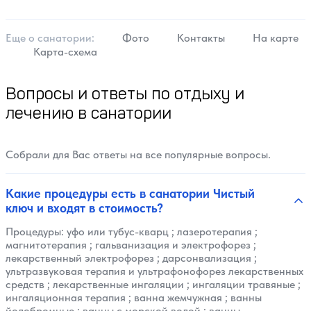
Еще о cанатории:
Фото
Контакты
На карте
Карта-схема
Вопросы и ответы по отдыху и
лечению в санатории
Собрали для Вас ответы на все популярные вопросы.
Какие процедуры есть в санатории Чистый
ключ и входят в стоимость?
Процедуры:
уфо или тубус-кварц
;
лазеротерапия
;
магнитотерапия
;
гальванизация и электрофорез
;
лекарственный электрофорез
;
дарсонвализация
;
ультразвуковая терапия и ультрафонофорез лекарственных
средств
;
лекарственные ингаляции
;
ингаляции травяные
;
ингаляционная терапия
;
ванна жемчужная
;
ванны
йодобромные
;
ванны с морской водой
;
ванны