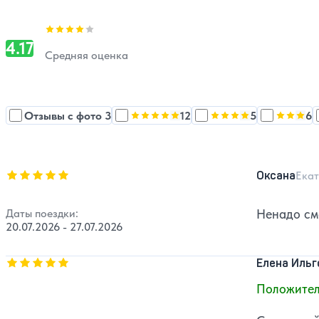
Оценка, количество звезд:
4.17
4.17
Средняя оценка
Отзывы с фото 3
12
5
6
Оценка, количество звезд:
Оценка, количество 
5
Оценка,
Оценка, количество звезд:
5
Оксана
Екат
Даты поездки:
Ненадо см
20.07.2026 - 27.07.2026
Оценка, количество звезд:
5
Елена Ильг
Положител