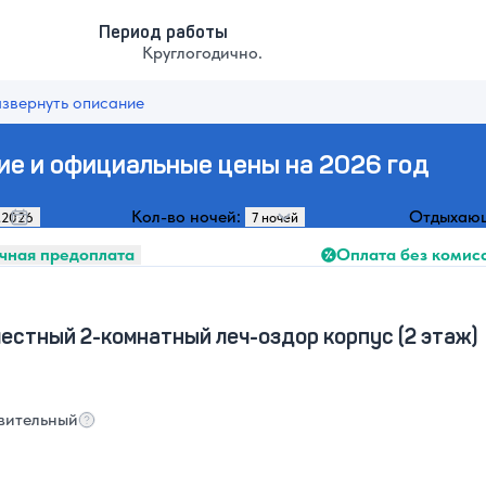
Период работы
Круглогодично.
азвернуть описание
ие и официальные цены на 2026 год
Кол-во ночей:
Отдыхаю
Оплата без комис
чная предоплата
естный 2-комнатный леч-оздор корпус (2 этаж)
вительный