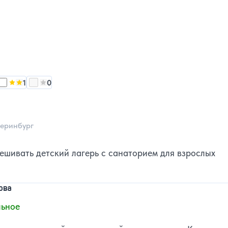
1
0
звезд:
 количество звезд:
Оценка, количество звезд:
4
Оценка, количество звезд:
3
2
1
еринбург
ешивать детский лагерь с санаторием для взрослых
ова
ьное