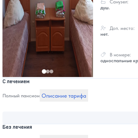
Санузел:
душ.
Доп. место:
нет.
В номере:
односпальные кр
С лечением
Описание тарифа
Полный пансион
Без лечения