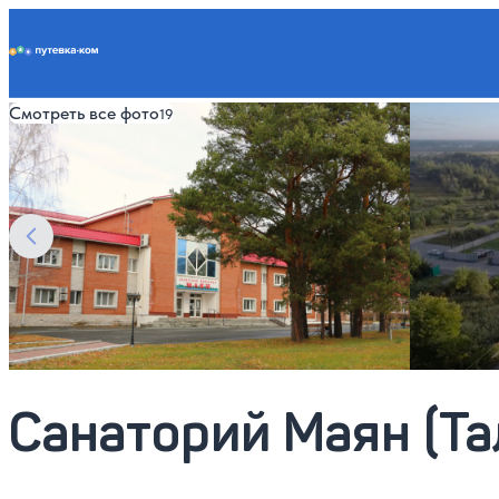
Putevka.com
Смотреть все фото
19
Санаторий Маян (Та